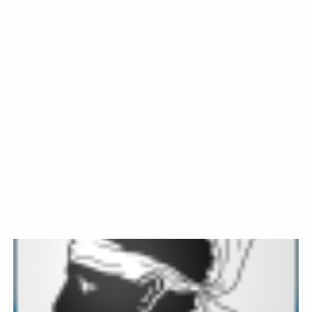
Thalasso
Languedoc
Roussillon
Pas
Cher