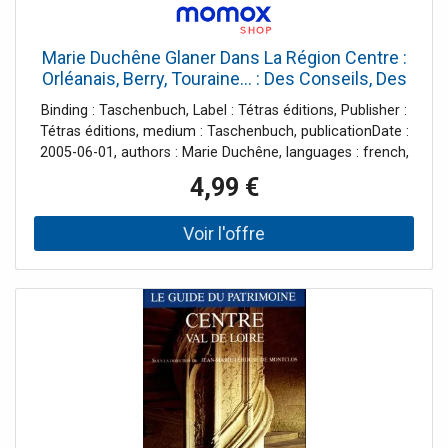
avec toutes les adresses localisées.
Marie Duchêne Glaner Dans La Région Centre :
Orléanais, Berry, Touraine... : Des Conseils, Des
Astuces, Des Recettes Pour Envisager, Sous Un
Binding : Taschenbuch, Label : Tétras éditions, Publisher :
Angle Curieux Ou Gourmand, Des Balades Au
Tétras éditions, medium : Taschenbuch, publicationDate :
Bord De L'Eau, Dans Les Bois, Sur La Lande Et
2005-06-01, authors : Marie Duchêne, languages : french,
Dans Les Champs Dans La Ré
ISBN : 2915031339
4,99 €