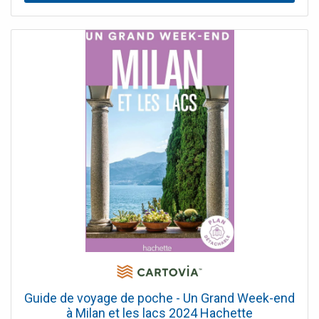
symbolisé par la tour LUMA de Frank Gehry. Un itinéraire
sur les lieux qui ont inspiré Van Gogh, une plongée dans le
quartier animé de la Roquette… Tout ce qui fait l’ambiance
de cette ville à plusieurs visages.- Aux portes des Alpilles,
l’abbaye bénédictine de Montmajour et le moulin
d’Alphonse Daudet, pour un aperçu de l’arrière-pays.- Une
découverte des paysages de delta et des traditions de la
Camargue et de la Petite Camargue : les réserves
ornithologiques et leurs colonies de flamants roses, les
élevages de taureaux et de chevaux, les salins aux
couleurs incroyables, sans oublier les plages sauvages.- Et
bien sûr nos adresses préférées, nos expériences uniques
et un grand choix d’activités nature pour vivre un très
GRAND Week-End : les sentiers à suivre à pied ou à vélo.
les centres équestres pour parcourir la Camargue à
cheval, qu’on soit débutant ou cavalier confirmé. les plus
belles manades où loger. notre sélection de restaurants,
de boutiques d'artisanat ou gourmandes (huile d’olive, vin
des sables, saucisson d’Arles…). Ces adresses ont toutes
été soigneusement testées et choisies par Maud Simon,
Guide de voyage de poche - Un Grand Week-end
globe-trotteuse et auteure de nombreux guides, avec
à Milan et les lacs 2024 Hachette