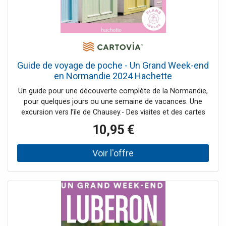
incontournables, les boutiques design à ne pas manquer…
Un plan détachable avec toutes les adresses localisées.
Guide de voyage de poche - Un Grand Week-end
en Normandie 2024 Hachette
Un guide pour une découverte complète de la Normandie,
pour quelques jours ou une semaine de vacances. Une
excursion vers l’île de Chausey.- Des visites et des cartes
par région, avec tout ce qu’il faut voir.- des randonnées
10,95 €
sur le littoral, le sentier des Douaniers et le marais de
Boscherville- De nombreuses activités et expériences: les
plus belles plages pour se baigner dans chaque région,
glisser sur le sable à 100km/h, découvrir la baie du mont
Saint-Michel à pied au crépuscule, prendre un bain
futuriste dans les Docks du Havre, vivre comme un
viking...- Une large sélection d’adresses pour découvrir les
meilleurs restos avec terrasses, les bars, les boutiques et
artisans chez qui s'approvisionner en produits locaux.-