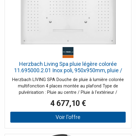
Herzbach Living Spa pluie légère colorée
11.695000.2.01 Inox poli, 950x950mm, pluie /
jet / jets
Herzbach LIVING SPA Douche de pluie à lumière colorée
multifonction 4 places montée au plafond Type de
pulvérisation : Pluie au centre / Pluie à l'extérieur /
Pulvérisation / Inondation Dimensions 950 mm x 950 mm
4 677,10 €
Cadre d'installation pour installation au plafond éclairage
LED intégré dans des bandes lumineuses séparées
Télécommande sans fil blanche, librement positionnable
Alimentation par transformateur 12V (certifié CE) Effet
propre Débit : Pluie moyenne environ 13 l/min à 3 bar Pluie