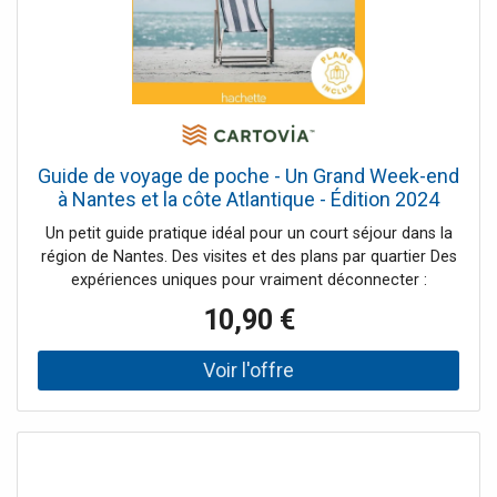
quartiers de Palerme avec toutes les adresses localisées.
Des visites dans les environs pour changer d’époque,
prendre une bouffée d’air pur ou passer une journée au
bord de la mer : la cathédrale de Monreale et ses
mosaïques romanes, Ségeste et son temple grec, la
réserve naturelle du Zingaro et son superbe sentier côtier,
l’île d’Ustica… Des focus sur le baroque palermitain,
l’héritage arabo-normand de la ville, etc. Des propositions
Guide de voyage de poche - Un Grand Week-end
de randonnées sur le Monte Pellegrino, sur le sentier
à Nantes et la côte Atlantique - Édition 2024
côtier de la réserve du Zingaro et sur l’île d’Ustica.
Hachette
Un petit guide pratique idéal pour un court séjour dans la
région de Nantes. Des visites et des plans par quartier Des
expériences uniques pour vraiment déconnecter :
déguster des huîtres au marché de Talensac, infiltrer la
10,90 €
mafia nantaise dans un Escape Game original, remonter
l’Erdre à la rame, apprendre à cuisiner les algues, monter à
cheval sur la plage ou dans les marais de Brière. Les plus
belles balades à faire à pied, à vélo dans la région : le
vignoble à vélo, le parcours Estuaire de Nantes à Saint-
Nazaire, balades sur le chemin des Douaniers, randonnée
autour de la côte sauvage, promenade en barque dans les
marais salants, etc. Notre sélection des plus belles plages :