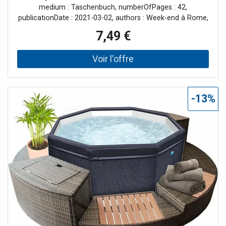
medium : Taschenbuch, numberOfPages : 42,
publicationDate : 2021-03-02, authors : Week-end à Rome,
Alexandre Dennequin, Barbara Ricevuto, Sophie Keslair,
7,49 €
ISBN : 295770370X
-13%