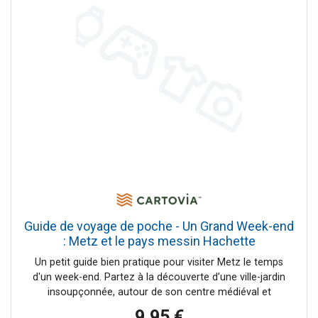
pour farnienter, se baigner avec ses enfants, admirer le
coucher du soleil ou faire de la voile. Notre sélection de
restos, de salons de thé et coffee shop cosy, les meilleurs
lieux kid friendly et le top des activités à faire quand il
pleut…
Guide de voyage de poche - Un Grand Week-end
: Metz et le pays messin Hachette
Un petit guide bien pratique pour visiter Metz le temps
d'un week-end. Partez à la découverte d’une ville-jardin
insoupçonnée, autour de son centre médiéval et
piétonnier : • Une nouvelle présentation, claire, moderne et
9,95 €