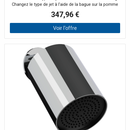
Changez le type de jet à l'aide de la bague sur la pomme
de douche Dimensions 102 mm x 142 mm comprenant un
347,96 €
panneau mural rond Ø 70 mm et carré 70 mm x 70 mm
pommeau de douche centré angle d'inclinaison 45° La
pomme de douche peut être inclinée vers le haut / vers le
bas de 15° avec matériel de montage pour montage
mural en saillie Effet propre Débit : Pluie env. 9 l/min à 3
bars Pluie douce environ. 7 l/min à 3 bars Massage
environ 6 l/min à 3 bars Surface chromé