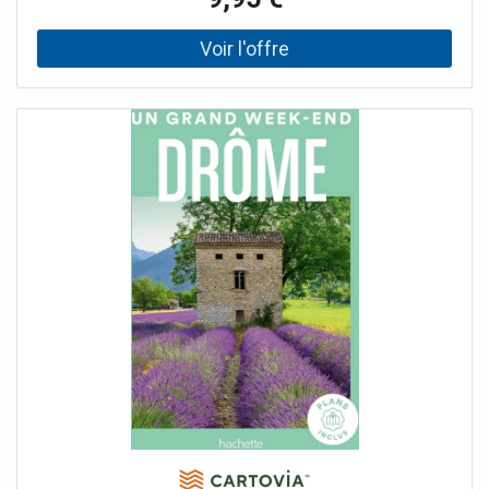
encore plus pratique. Les carnets d’adresses sont placés à
la suite de chaque visite, pour les repérer rapidement. •
Tout ce qu’il faut voir, quartier par quartier, tous nos
conseils pour découvrir les lieux connus des seuls
Messins, ainsi que leurs promenades préférées dans les
environs proches.• Des expériences uniques, 100 % locales
: la fête de la mirabelle en été, le marché de Noël, le tour
de la ville à vélo ou sa traversée en kayak, les fontaines
dansantes qui illuminent les nuits estivales… • Notre
sélection de restos pour tous les goûts, d’adresses sur le
pouce pour faire une pause, de bars à vins et de clubs
lounge : 100 enseignes pour s'immerger dans l'ambiance
d’une ville aux multiples facettes. • Les coups de cœur et
les tops de notre autrice, découvreuse passionnée de ce
carrefour de l’Europe : les bars les plus sympas pour un
apéro, les plus belles adresses de restos au bord de l’eau,
un top gourmand sucré comme salé ! • Un plan pour
chaque visite, avec toutes les adresses localisées.