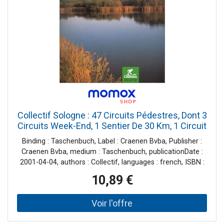
Collectif Sologne : 47 Circuits Pédestres, Dont 3
Circuits Week-End, 1 Sentier De 30 Km, 1 Circuit
Urbain, 7 Circuits Cyclo-Vtt : Région Centre,
Binding : Taschenbuch, Label : Craenen Bvba, Publisher :
Cher, Loir-Et-Cher, Loiret
Craenen Bvba, medium : Taschenbuch, publicationDate :
2001-04-04, authors : Collectif, languages : french, ISBN :
2844660355
10,89 €