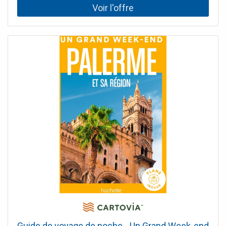
activités de plein air…• Des expériences uniques et des
activités originales : pratiquer le yoga au milieu des vignes,
s’initier à l’ocre dans le Roussillon, aller au théâtre pendant
le célèbre Festival d’Avignon, apprendre à cuisiner comme
un chef du Sud, entrer dans une toile de maître aux
Carrières des lumières dans les Alpilles…• Les meilleures
adresses soigneusement sélectionnées par nos auteurs :
notre top des tables provençales, nos boutiques de
calissons préférées, les plus beaux marchés de Provence,
le top des activités en famille…• Quatre propositions de
week-ends selon vos envies et votre lieu de séjour : un
week-end 100% Luberon, un autre provençal, un séjour en
famille et un autre sportif. Et aussi : les meilleurs plans
pour fuir la canicule et la foule !• Toutes les infos
pratiques pour chaque région.• Un plan par région, un plan
d’Avignon et d’Aix-en-Provence avec toutes les adresses
localisées.
Guide de voyage de poche - Un Grand Week-end