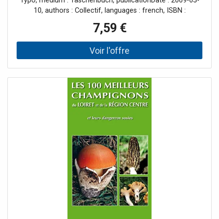
Typo, medium : Taschenbuch, publicationDate : 2009-05-
10, authors : Collectif, languages : french, ISBN :
2951578555
7,59 €