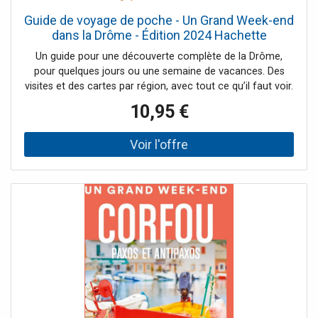
Guide de voyage de poche - Un Grand Week-end
dans la Drôme - Édition 2024 Hachette
Un guide pour une découverte complète de la Drôme,
pour quelques jours ou une semaine de vacances. Des
visites et des cartes par région, avec tout ce qu’il faut voir.
Des randonnées dans les vignes de l’Hermitage, à la
10,95 €
rencontre des vautours du cirque d’Archiane, dans la
plaine viticole du Tricastin… De nombreuses activités par
saison et des expériences orientées nature : balades à
vélo, tournée des caves viticoles, baignade en eaux vives,
équitation, parapente, via ferrata, observation des
animaux… et même balade sportive en chiens de traîneau
en hiver ! Une large sélection d’adresses pour découvrir les
meilleurs restos, les endroits pour échapper à la canicule,
les meilleurs marchés, les plus beaux villages… Plus de 10
propositions de randonnées et balades dans toute la
région, adaptées à tous les niveaux.