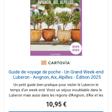
Points forts Quatre possibilités de week-end : Rouen et les
boucles de la Seine ; Le Havre, la côte d’Albâtre et la Côte
Fleurie ; Caen et les plages du débarquement ; le mont
Saint-Michel et sa baie avec une escapade à Chausey.-
Des pages Focus qui permettent de mieux comprendre la
région (la Normandie des peintres, le D-Day, jour du
Débarquement…).
Guide de voyage de poche - Un Grand Week-end
: Luberon - Avignon, Aix, Alpilles - Édition 2025
Hachette
Un petit guide bien pratique pour visiter le Luberon le
temps d'un week-end. Vivez un séjour inoubliable dans le
Luberon mais aussi dans les régions d’Avignon, d’Aix et les
Alpilles grâce à ce guide de format poche ultra complet
10,95 €
!Découvrez les incontournables de la destination comme
les lieux plus confidentiels, profitez des balades et des