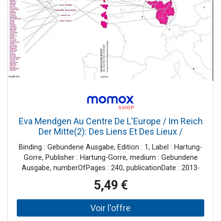
Eva Mendgen Au Centre De L'Europe / Im Reich
Der Mitte(2): Des Liens Et Des Lieux /
Kulturgemeinschaft Großregion _ Grande
Binding : Gebundene Ausgabe, Edition : 1, Label : Hartung-
Région
Gorre, Publisher : Hartung-Gorre, medium : Gebundene
Ausgabe, numberOfPages : 240, publicationDate : 2013-
04-05, publishers : Eva Mendgen, languages : french,
5,49 €
german, luxembourgish, ISBN : 3866283938