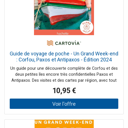
Guide de voyage de poche - Un Grand Week-end
: Corfou, Paxos et Antipaxos - Édition 2024
Hachette
Un guide pour une découverte complète de Corfou et des
deux petites îles encore très confidentielles Paxos et
Antipaxos. Des visites et des cartes par région, avec tout
ce qu’il faut voir. Les plus belles balades à pied, à vélo ou à
10,95 €
cheval sur les chemins bordés d'olivier, avec vue sur la
grande bleue. Les plus belles plages, les criques les plus
secrètes. De nombreuses activités et expériences : cours
de cuisine dans un village typique proche de la ville de
Corfou, plongée dans les fonds marins translucides de
Corfou et Paxos, dégustation des vins et produits fermiers