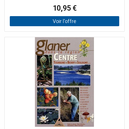
Rome grâce à ce guide de format poche ultra complet
10,95 €
!Découvrez les ivisites incontournables du centre
historique mais aussi des quartiers plus confidentiels et
plus authentiques pour goûter à la vraie vie romaine…• Des
expériences uniques et des activités originales : dîner en
musique à bord du TramJazz avec les monuments de
Rome en toile de fond, fouler le sol mythique de Cinecittà,
goûter à la street food dans le Testaccio, découvrir le
quartier de Garbatella à Vespa ou la via Appia à cheval,
passer une soirée avec les Romains dans l’ambiance
bohême de Pigneto…• Les meilleures adresses
soigneusement sélectionnées par nos auteurs : les
artisans ne pas manquer, nos glaciers préférés, le top des
lieux où prendre l’aperitivo, les terrasses et rooftops les
plus sympas, les meilleurs spots pour danser…• Des
quartiers à parcourir en prenant son temps, en mixant les
visites culturelles, les jolies boutiques, les pauses dans un
resto cosy ou en terrasse.• Et aussi : une balade à pied, à
vélo ou à cheval sur la via Apia et des idées pour profiter
de Rome loin de la foule.• Un carnet pratique avec toutes
les infos utiles.• Un plan par quartier et un plan détachable