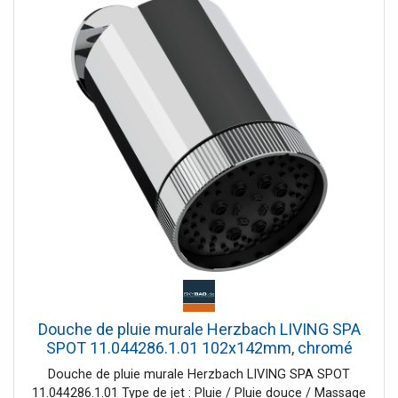
extérieure environ 23 l/min à 3 bar Pulvérisation d'environ
8 l/min à 3 bars Débit environ 17 l/min à 3 bar Acier
inoxydable poli en surface
Douche de pluie murale Herzbach LIVING SPA
SPOT 11.044286.1.01 102x142mm, chromé
Douche de pluie murale Herzbach LIVING SPA SPOT
11.044286.1.01 Type de jet : Pluie / Pluie douce / Massage