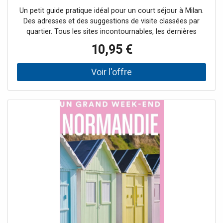
l'aide de Romain Boutillier, photographe qui vit à Arles.
Un petit guide pratique idéal pour un court séjour à Milan.
Des adresses et des suggestions de visite classées par
quartier. Tous les sites incontournables, les dernières
tendances, des balades, nos adresses coups de cœur et
10,95 €
nos expériences uniques pour vivre un très GRAND Week-
End à Milan et dans la région des lacs italiens. Dans cette
nouvelle édition : La découverte de Milan, plus grande ville
d’Italie, et des escapades pour découvrir les lacs Majeur,
de Côme et de Garde, ainsi que la cité de Bergame. Une
présentation, claire, moderne et ultra pratique. Les carnets
d’adresses sont placés à la suite de chaque visite, pour les
repérer plus rapidement. Des expériences et activités
uniques : visiter un sous-marin en plein cœur de la ville,
assister à un opéra dans la mythique salle de la Scala de
Milan, monter à bord d’un téléphérique futuriste pour
admirer le lac de Garde du sommet du Monte Baldo…
Notre sélection de restos, bars avec terrasse, clubs et
boutiques tendance pour s’immerger dans l’ambiance de
Milan et des lacs ! Les coups de cœur et les tops de notre
autrice, passionnée par l’Italie : le tops des restos avec
vue sur les lacs, les meilleurs glaciers, les aperitivos