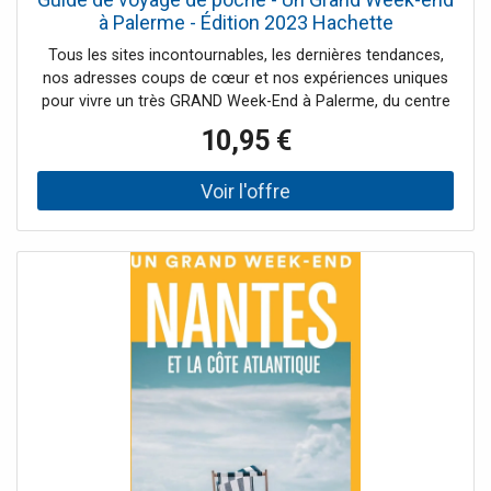
à Palerme - Édition 2023 Hachette
Tous les sites incontournables, les dernières tendances,
nos adresses coups de cœur et nos expériences uniques
pour vivre un très GRAND Week-End à Palerme, du centre
historique à la ville moderne en passant par la Cala (le
10,95 €
quartier du port), et les quartiers anciens du Capo et de la
Vucciria, aux ruelles tortueuses et aux marchés
envoûtants. Partez à la découverte de Palerme : Des
expériences uniques : prendre l’apéritif au soleil couchant
sur la terrasse du palace Villa Igea, assister à un spectacle
de puppi (marionnettes) pour l’ambiance incroyable, se
faire peur dans les impressionnantes catacombes des
Capucins, apprendre à faire le pesto avec des Palermitains
après avoir choisi avec eux le basilic au marché… Notre
sélection de restos 100 % palermitains, d’adresses sur le
pouce, de terrasses et bars à cocktails pour s’immerger
dans l’ambiance de Palerme. Les coups de cœur et les
tops de notre auteur, passionné de la ville : le meilleur du
cibo da strada (cuisine de rue), les marchés les plus
vivants, le top des meilleurs glaciers… Des plans des