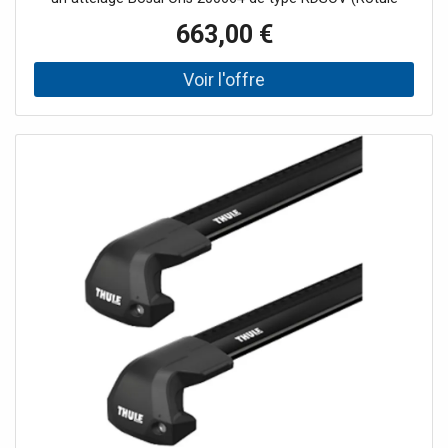
verticale démontable sans outil)- un faisceau spécifique
663,00 €
13 broches Bosstow 87521381Tout est livré complet et
les notices de montage sont incluses.L'attelage,
également nommé attache remorque, n'est pas
compatible avec toutes les versions des BMW X1 à partir
de juillet 2022. Veuillez prendre en compte les contre-
indications listées dans la fiche technique.