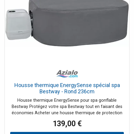
Housse thermique EnergySense spécial spa
Bestway - Rond 236cm
Housse thermique EnergySense pour spa gonflable
Bestway Protégez votre spa Bestway tout en faisant des
économies Acheter une housse thermique de protection
pour spa Bestway c'est offrir à votre spa une protection
139,00 €
efficace lorsque vous ne l'utilisez pas, et opter pour un
modèle EnergySense original