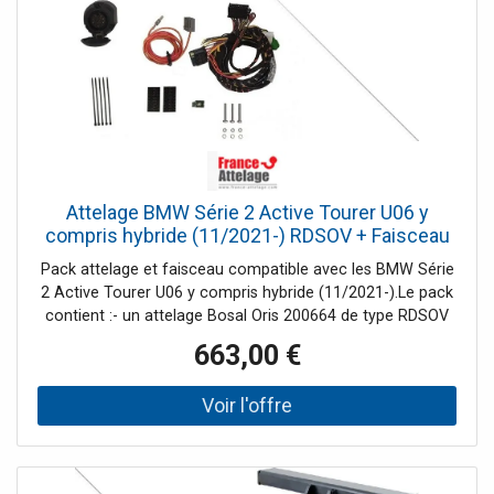
Attelage BMW Série 2 Active Tourer U06 y
compris hybride (11/2021-) RDSOV + Faisceau
spécifique 13 broches Bosstow
Pack attelage et faisceau compatible avec les BMW Série
2 Active Tourer U06 y compris hybride (11/2021-).Le pack
contient :- un attelage Bosal Oris 200664 de type RDSOV
(Rotule verticale démontable sans outil)- un faisceau
663,00 €
spécifique 13 broches Bosstow 87521381Tout est livré
complet et les notices de montage sont
incluses.L'attelage, également nommé attache remorque,
n'est pas compatible avec toutes les versions des BMW
Série 2 Active Tourer à partir de novembre 2021. Veuillez
prendre en compte les contre-indications listées dans la