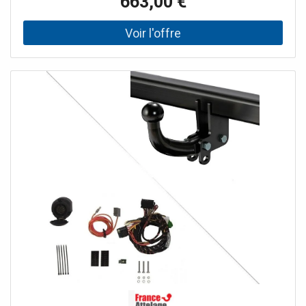
663,00 €
spécifique 13 broches Bosstow 87521381Tout est livré
complet et les notices de montage sont
incluses.L'attelage, également nommé attache remorque,
n'est pas compatible avec toutes les versions des BMW
Série 2 Active Tourer à partir de novembre 2021. Veuillez
prendre en compte les contre-indications listées dans la
fiche technique.