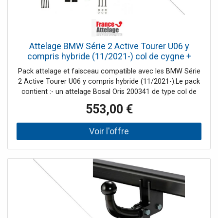
Attelage BMW Série 2 Active Tourer U06 y
compris hybride (11/2021-) col de cygne +
Faisceau spécifique 13 broches Bosstow
Pack attelage et faisceau compatible avec les BMW Série
2 Active Tourer U06 y compris hybride (11/2021-).Le pack
contient :- un attelage Bosal Oris 200341 de type col de
cygne démontable avec outil (2 écrous)- un faisceau
553,00 €
spécifique 13 broches Bosstow 87521381Tout est livré
complet et les notices de montage sont
incluses.L'attelage, également nommé attache remorque,
n'est pas compatible avec toutes les versions des BMW
Série 2 Active Tourer à partir de novembre 2021. Veuillez
prendre en compte les contre-indications listées dans la
fiche technique.