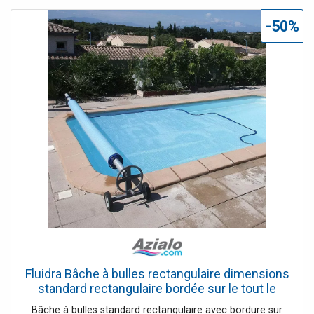
utiliser tout l'espace disponible. L'armoire est dotée d'une
longue encoche qui est placée verticalement et qui fait
-50%
office de loquet, ce qui facilite encore plus l'ouverture et
la fermeture de la porte. Le plan de travail en bois massif
s'adapte parfaitement à la partie supérieure de l'armoire.
Cela donne à l'ensemble un aspect très professionnel et
soigné. Enfin, l'armoire doit être suffisamment lourde pour
être solide, mais pas trop pour que vous ne puissiez pas la
déplacer ou la transporter facilement.
Fluidra Bâche à bulles rectangulaire dimensions
standard rectangulaire bordée sur le tout le
périmètre - 500 microns Sol Guard bleu
Bâche à bulles standard rectangulaire avec bordure sur