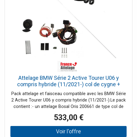
Attelage BMW Série 2 Active Tourer U06 y
compris hybride (11/2021-) col de cygne +
Faisceau spécifique 13 broches Bosstow
Pack attelage et faisceau compatible avec les BMW Série
2 Active Tourer U06 y compris hybride (11/2021-).Le pack
contient :- un attelage Bosal Oris 200661 de type col de
cygne démontable avec outil (2 écrous)- un faisceau
533,00 €
spécifique 13 broches Bosstow 87521381Tout est livré
complet et les notices de montage sont
incluses.L'attelage, également nommé attache remorque,