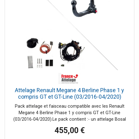
Attelage Renault Megane 4 Berline Phase 1 y
compris GT et GT-Line (03/2016-04/2020)
RDSOV + Faisceau spécifique 7 broches Erich
Pack attelage et faisceau compatible avec les Renault
Jaeger
Megane 4 Berline Phase 1 y compris GT et GT-Line
(03/2016-04/2020).Le pack contient :- un attelage Bosal
Oris 051-513 de type RDSOV (Rotule verticale démontable
455,00 €
sans outil)- un faisceau spécifique 7 broches Erich Jaeger
737324Tout est livré complet et les notices de montage