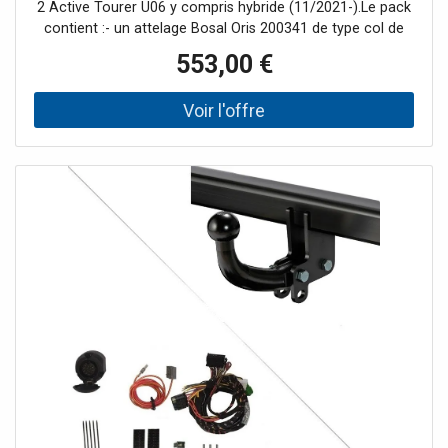
2 Active Tourer U06 y compris hybride (11/2021-).Le pack
contient :- un attelage Bosal Oris 200341 de type col de
cygne démontable avec outil (2 écrous)- un faisceau
553,00 €
spécifique 13 broches Bosstow 87521381Tout est livré
complet et les notices de montage sont
incluses.L'attelage, également nommé attache remorque,
n'est pas compatible avec toutes les versions des BMW
Série 2 Active Tourer à partir de novembre 2021. Veuillez
prendre en compte les contre-indications listées dans la
fiche technique.