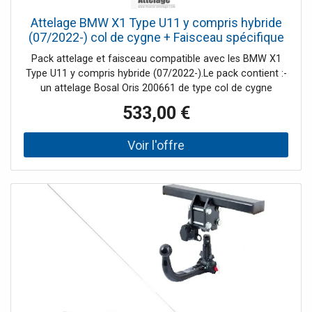
Attelage BMW X1 Type U11 y compris hybride
(07/2022-) col de cygne + Faisceau spécifique
13 broches Bosstow
Pack attelage et faisceau compatible avec les BMW X1
Type U11 y compris hybride (07/2022-).Le pack contient :-
un attelage Bosal Oris 200661 de type col de cygne
démontable avec outil (2 écrous)- un faisceau spécifique
533,00 €
13 broches Bosstow 87521381Tout est livré complet et
les notices de montage sont incluses.L'attelage,
également nommé attache remorque, n'est pas
compatible avec toutes les versions des BMW X1 à partir
de juillet 2022. Veuillez prendre en compte les contre-
indications listées dans la fiche technique.