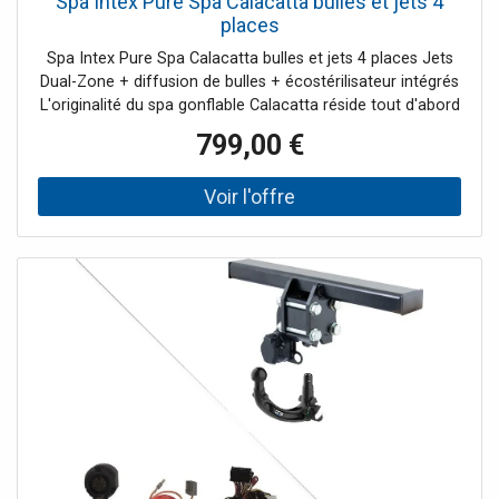
Spa Intex Pure Spa Calacatta bulles et jets 4
places
Spa Intex Pure Spa Calacatta bulles et jets 4 places Jets
Dual-Zone + diffusion de bulles + écostérilisateur intégrés
L'originalité du spa gonflable Calacatta réside tout d'abord
dans son motif extérieur marbre qui apporte une touche
799,00 €
d'élégance et de modernité et rend cette référence
vraiment irrés