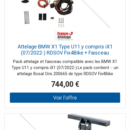
Attelage BMW X1 Type U11 y compris iX1
(07/2022-) RDSOV Fix4Bike + Faisceau
spécifique 13 broches Bosstow
Pack attelage et faisceau compatible avec les BMW X1
Type U11 y compris iX1 (07/2022-).Le pack contient :- un
attelage Bosal Oris 200665 de type RDSOV Fix4Bike
(Rotule verticale démontable sans outil)- un faisceau
744,00 €
spécifique 13 broches Bosstow 87521381Tout est livré
complet et les notices de montage sont
incluses.L'attelage, également nommé attache remorque,
n'est pas compatible avec toutes les versions des BMW
X1 à partir de juillet 2022. Veuillez prendre en compte les
contre-indications listées dans la fiche technique.