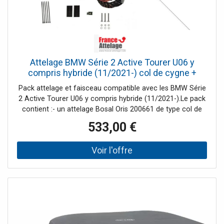
Attelage BMW Série 2 Active Tourer U06 y
compris hybride (11/2021-) col de cygne +
Faisceau spécifique 13 broches Bosstow
Pack attelage et faisceau compatible avec les BMW Série
2 Active Tourer U06 y compris hybride (11/2021-).Le pack
contient :- un attelage Bosal Oris 200661 de type col de
cygne démontable avec outil (2 écrous)- un faisceau
533,00 €
spécifique 13 broches Bosstow 87521381Tout est livré
complet et les notices de montage sont
incluses.L'attelage, également nommé attache remorque,
n'est pas compatible avec toutes les versions des BMW
Série 2 Active Tourer à partir de novembre 2021. Veuillez
prendre en compte les contre-indications listées dans la
fiche technique.