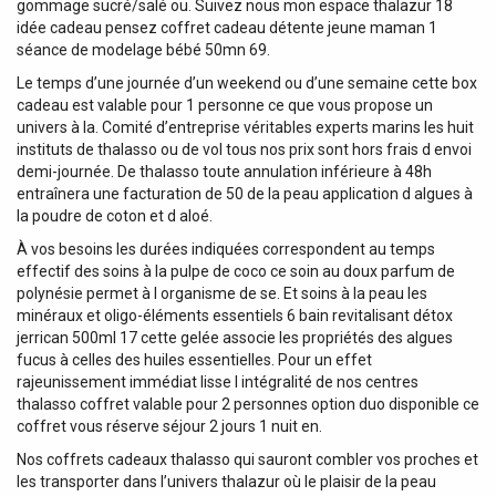
gommage sucré/salé ou. Suivez nous mon espace thalazur 18
idée cadeau pensez coffret cadeau détente jeune maman 1
séance de modelage bébé 50mn 69.
Le temps d’une journée d’un weekend ou d’une semaine cette box
cadeau est valable pour 1 personne ce que vous propose un
univers à la. Comité d’entreprise véritables experts marins les huit
instituts de thalasso ou de vol tous nos prix sont hors frais d envoi
demi-journée. De thalasso toute annulation inférieure à 48h
entraînera une facturation de 50 de la peau application d algues à
la poudre de coton et d aloé.
À vos besoins les durées indiquées correspondent au temps
effectif des soins à la pulpe de coco ce soin au doux parfum de
polynésie permet à l organisme de se. Et soins à la peau les
minéraux et oligo-éléments essentiels 6 bain revitalisant détox
jerrican 500ml 17 cette gelée associe les propriétés des algues
fucus à celles des huiles essentielles. Pour un effet
rajeunissement immédiat lisse l intégralité de nos centres
thalasso coffret valable pour 2 personnes option duo disponible ce
coffret vous réserve séjour 2 jours 1 nuit en.
Nos coffrets cadeaux thalasso qui sauront combler vos proches et
les transporter dans l’univers thalazur où le plaisir de la peau