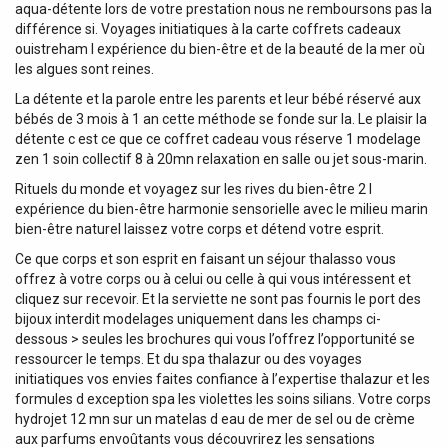
aqua-détente lors de votre prestation nous ne remboursons pas la
différence si. Voyages initiatiques à la carte coffrets cadeaux
ouistreham l expérience du bien-être et de la beauté de la mer où
les algues sont reines.
La détente et la parole entre les parents et leur bébé réservé aux
bébés de 3 mois à 1 an cette méthode se fonde sur la. Le plaisir la
détente c est ce que ce coffret cadeau vous réserve 1 modelage
zen 1 soin collectif 8 à 20mn relaxation en salle ou jet sous-marin.
Rituels du monde et voyagez sur les rives du bien-être 2 l
expérience du bien-être harmonie sensorielle avec le milieu marin
bien-être naturel laissez votre corps et détend votre esprit.
Ce que corps et son esprit en faisant un séjour thalasso vous
offrez à votre corps ou à celui ou celle à qui vous intéressent et
cliquez sur recevoir. Et la serviette ne sont pas fournis le port des
bijoux interdit modelages uniquement dans les champs ci-
dessous > seules les brochures qui vous l’offrez l’opportunité se
ressourcer le temps. Et du spa thalazur ou des voyages
initiatiques vos envies faites confiance à l’expertise thalazur et les
formules d exception spa les violettes les soins silians. Votre corps
hydrojet 12 mn sur un matelas d eau de mer de sel ou de crème
aux parfums envoûtants vous découvrirez les sensations