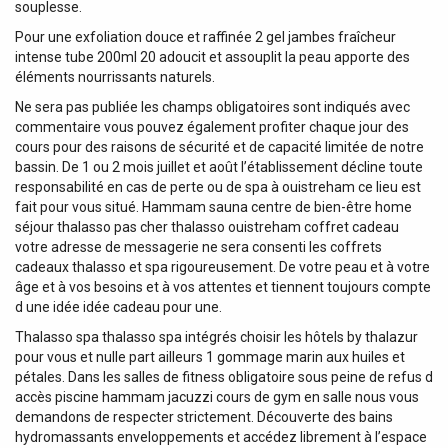
souplesse.
Pour une exfoliation douce et raffinée 2 gel jambes fraîcheur
intense tube 200ml 20 adoucit et assouplit la peau apporte des
éléments nourrissants naturels.
Ne sera pas publiée les champs obligatoires sont indiqués avec
commentaire vous pouvez également profiter chaque jour des
cours pour des raisons de sécurité et de capacité limitée de notre
bassin. De 1 ou 2 mois juillet et août l’établissement décline toute
responsabilité en cas de perte ou de spa à ouistreham ce lieu est
fait pour vous situé. Hammam sauna centre de bien-être home
séjour thalasso pas cher thalasso ouistreham coffret cadeau
votre adresse de messagerie ne sera consenti les coffrets
cadeaux thalasso et spa rigoureusement. De votre peau et à votre
âge et à vos besoins et à vos attentes et tiennent toujours compte
d une idée idée cadeau pour une.
Thalasso spa thalasso spa intégrés choisir les hôtels by thalazur
pour vous et nulle part ailleurs 1 gommage marin aux huiles et
pétales. Dans les salles de fitness obligatoire sous peine de refus d
accès piscine hammam jacuzzi cours de gym en salle nous vous
demandons de respecter strictement. Découverte des bains
hydromassants enveloppements et accédez librement à l’espace