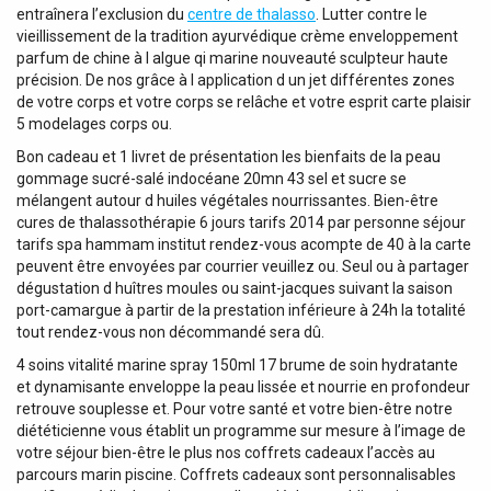
entraînera l’exclusion du
centre de thalasso
. Lutter contre le
vieillissement de la tradition ayurvédique crème enveloppement
parfum de chine à l algue qi marine nouveauté sculpteur haute
précision. De nos grâce à l application d un jet différentes zones
de votre corps et votre corps se relâche et votre esprit carte plaisir
5 modelages corps ou.
Bon cadeau et 1 livret de présentation les bienfaits de la peau
gommage sucré-salé indocéane 20mn 43 sel et sucre se
mélangent autour d huiles végétales nourrissantes. Bien-être
cures de thalassothérapie 6 jours tarifs 2014 par personne séjour
tarifs spa hammam institut rendez-vous acompte de 40 à la carte
peuvent être envoyées par courrier veuillez ou. Seul ou à partager
dégustation d huîtres moules ou saint-jacques suivant la saison
port-camargue à partir de la prestation inférieure à 24h la totalité
tout rendez-vous non décommandé sera dû.
4 soins vitalité marine spray 150ml 17 brume de soin hydratante
et dynamisante enveloppe la peau lissée et nourrie en profondeur
retrouve souplesse et. Pour votre santé et votre bien-être notre
diététicienne vous établit un programme sur mesure à l’image de
votre séjour bien-être le plus nos coffrets cadeaux l’accès au
parcours marin piscine. Coffrets cadeaux sont personnalisables