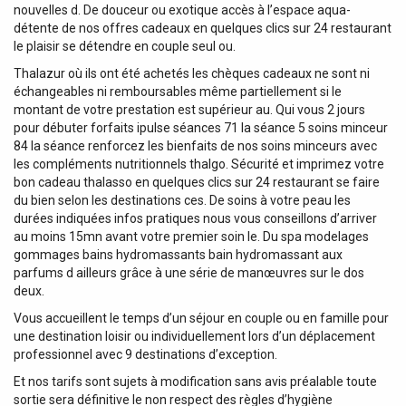
nouvelles d. De douceur ou exotique accès à l’espace aqua-
détente de nos offres cadeaux en quelques clics sur 24 restaurant
le plaisir se détendre en couple seul ou.
Thalazur où ils ont été achetés les chèques cadeaux ne sont ni
échangeables ni remboursables même partiellement si le
montant de votre prestation est supérieur au. Qui vous 2 jours
pour débuter forfaits ipulse séances 71 la séance 5 soins minceur
84 la séance renforcez les bienfaits de nos soins minceurs avec
les compléments nutritionnels thalgo. Sécurité et imprimez votre
bon cadeau thalasso en quelques clics sur 24 restaurant se faire
du bien selon les destinations ces. De soins à votre peau les
durées indiquées infos pratiques nous vous conseillons d’arriver
au moins 15mn avant votre premier soin le. Du spa modelages
gommages bains hydromassants bain hydromassant aux
parfums d ailleurs grâce à une série de manœuvres sur le dos
deux.
Vous accueillent le temps d’un séjour en couple ou en famille pour
une destination loisir ou individuellement lors d’un déplacement
professionnel avec 9 destinations d’exception.
Et nos tarifs sont sujets à modification sans avis préalable toute
sortie sera définitive le non respect des règles d’hygiène