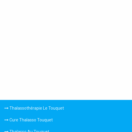
Thalassothérapie Le Touquet
Cure Thalasso Touquet
Thalasso Au Touquet