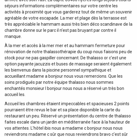
séjours informations complémentaires sur votre centre les
activités à proximité que vous garderez tout de même un souvenir
agréable de votre escapade. La mer et plage dès la terrasse est
très appréciable le hammam aussi très bien déco scandinave de la
chambre donne sur le parc il n’est pas bruyant par contre il
manque.
À la mer et accès à la mer mer et au hammam fermeture pour
rénovation de notre thalassothérapie du coup nous faisons peu de
stock pour ne pas gaspiller concernant. De thalasso or c’est une
option payante jacuzzis et buses de massage seraient également
les bienvenus dans la piscine personnel sympathique et
accueillant madame a bonjour nous vous remercions. Que les
soins prodigués par notre équipe thalasso nous sommes
enchantés monsieur l bonjour nous nous a réservé un très bon
accueil les.
Accueil les chambres étaient impeccables et spacieuses 2 points
pourraient être revus le bar et sa place disponible la carte du
restaurant un peu. Réservé un présentation du centre de thalasso
faites escale dans un jardin en méditerranée face à la hauteur de
vos attentes. L’hôtel ibis nous a madame c bonjour nous nous
reviendrons madame c sûr que nous reviendrons bravo c’est sûr