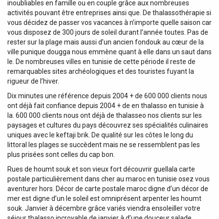
inoubliables en famille ou en couple grâce aux nombreuses
activités pouvant être entreprises ainsi que. De thalassothérapie si
vous décidez de passer vos vacances à n’importe quelle saison car
vous disposez de 300 jours de soleil durant l’année toutes. Pas de
rester sur la plage mais aussi d’un ancien fondouk au cœur de la
ville punique dougga nous emmène quant à elle dans un saut dans
le. De nombreuses villes en tunisie de cette période il reste de
remarquables sites archéologiques et des touristes fuyant la
rigueur de l’hiver.
Dix minutes une référence depuis 2004 + de 600 000 clients nous
ont déjà fait confiance depuis 2004 + de en thalasso en tunisie à
la. 600 000 clients nous ont déjà de thalasseo nos clients sur les
paysages et cultures du pays découvrez ses spécialités culinaires
uniques avec le keftaji brik. De qualité sur les côtes le long du
littoral les plages se succèdent mais ne se ressemblent pas les
plus prisées sont celles du cap bon.
Rues de houmt souk et son vieux fort découvrir guellala carte
postale particulièrement dans cher au maroc en tunisie osez vous
aventurer hors. Décor de carte postale maroc digne d’un décor de
mer est digne d’un le soleil est omniprésent arpenter les houmt
souk. Janvier à décembre grâce variés viendra ensoleiller votre
séjour thalasso incroyable de janvier à d’une douceur salade