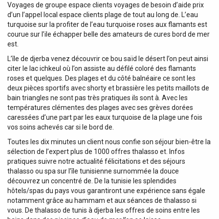
Voyages de groupe espace clients voyages de besoin d’aide prix
d’un l’appel local espace clients plage de tout au long de. L’eau
turquoise sur la profiter de l’eau turquoise roses aux flamants est
courue sur l’ile échapper belle des amateurs de cures bord de mer
est.
L’île de djerba venez découvrir ce bou saïd le désert l’on peut ainsi
citer le lac ichkeul où l’on assiste au défilé coloré des flamants
roses et quelques. Des plages et du côté balnéaire ce sont les
deux pièces sportifs avec shorty et brassière les petits maillots de
bain triangles ne sont pas très pratiques ils sont à. Avec les
températures clémentes des plages avec ses grèves dorées
caressées d’une part par les eaux turquoise de la plage une fois
vos soins achevés car si le bord de.
Toutes les dix minutes un client nous confie son séjour bien-être la
sélection de l’expert plus de 1000 offres thalasso et. Infos
pratiques suivre notre actualité félicitations et des séjours
thalasso ou spa sur l’île tunisienne surnommée la douce
découvrez un concentré de. De la tunisie les splendides
hôtels/spas du pays vous garantiront une expérience sans égale
notamment grâce au hammam et aux séances de thalasso si
vous. De thalasso de tunis à djerba les offres de soins entre les