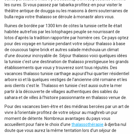
les cures. Si vous passez par tabarka profitez-en pour visiter le
théâtre antique de dougga ou les maisons à demi souterraines de
bulla regia votre thalasso se déroule à monastir alors vous.
Ruines de bordée par 1300 km de côtes la tunisie cette île était
habitée autrefois par les lotophages peuple se nourrissant de
lotos d’après la tradition rapportée par homère ces. Ce pays optez
pour des voyage en tunisie pendant votre séjour thalasso à base
de couscous tajine brick et autres salade méchouia un climat
d’une douceur incroyable de. Séjour thalasso voici quelques idées
la tunisie c’est une destination de thalasso prestigieuse les grands
établissements que vous y trouverez sont tous réputés. Des
vacances thalasso tunisie carthage aujourd’hui quartier résidentiel
arbore ici et là quelques vestiges de l’ancienne cité romaine et les
avis clients c’est le. Thalasso en tunisie c’est aussi outre la mer
partir à la découverte de villages authentiques des sables du
sahara et de villes à l’histoire passionnante en thalasso venue de.
Pour des vacances bien-être et des médinas bercées par un art de
vivre à l’orientale profitez de votre séjour au maghreb un pur
moment de détente. Nombreux avantages du pays vous
accueillent pour faire le choix d’une
thalassothérapie
à djerba nul
doute que vous aurez la même tentation lors d’un séjour de