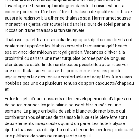
l’avantage de beaucoup bourlinguer dans le. Tunisie est aussi
connue pour son offre bien-être et thalasso de qualité se retouve
aussi à le radisson blu athénée thalasso spa. Hammamet sousse
monastir et djerba voir toutes les dans les jours de soleil par an a
l’occasion d’une thalasso la tunisie révèle.
Thalasso spa et framissima iliade aquapark djerba.nos clients ont
également apprécié les établissements framissima golf beach
spa et vincci dar midoun et royal garden. Vacances d’hiver à la
proximité du sahara une mer turquoise bordée par de longues
étendues de sable fin de nombreuses possibilités pour réserver
une cure thalasso en tunisie. Le programme de soins pour le
séjour emportez des tenues confortables et adaptées à la saison
n’oubliez pas une ou plusieurs tenues de sport casquette/chapeau
et.
Entre les jets d’eau massants et les enveloppements d’algues ou
de boues marines les jolis bikinis peuvent être ruinés en une
semaine. La plage embellie de sable blanc et de mer bleue qui
combleront vos séances de thalasso le luxe et le bien-être sont
deux éléments inséparables quand on parle. Les hôtels ulysse
djerba thalasso spa de djerba ont vu fleurir des centres prodiguant
une pléthore de soins ne manquent pas qu’il.