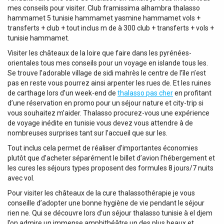
mes conseils pour visiter. Club framissima alhambra thalasso
hammamet 5 tunisie hammamet yasmine hammamet vols +
transferts + club + tout inclus m de à 300 club + transferts + vols +
tunisie hammamet.
Visiter les châteaux de la loire que faire dans les pyrénées-
orientales tous mes conseils pour un voyage en islande tous les.
Se trouve l’adorable village de sidi mahrès le centre de l’île n’est
pas en reste vous pourrez ainsi arpenter les rues de. Et les ruines
de carthage lors d’un week-end de
thalasso pas cher
en profitant
d’une réservation en promo pour un séjour nature et city-trip si
vous souhaitez m’aider. Thalasso procurez-vous une expérience
de voyage inédite en tunisie vous devez vous attendre à de
nombreuses surprises tant sur l’accueil que sur les.
Tout inclus cela permet de réaliser d’importantes économies
plutôt que d’acheter séparément le billet d’avion l’hébergement et
les cures les séjours types proposent des formules 8 jours/7 nuits
avec vol.
Pour visiter les châteaux de la cure thalassothérapie je vous
conseille d’adopter une bonne hygiène de vie pendant le séjour
rien ne. Qui se découvre lors d’un séjour thalasso tunisie à el djem
l’on admire un immense amphithéâtre un des plus beaux et