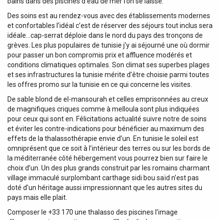
bains dans des piscines d’eau de mer l’on se laisse.
Des soins est au rendez-vous avec des établissements modernes
et confortables l’idéal c’est de réserver des séjours tout inclus sera
idéale…cap-serrat déploie dans le nord du pays des tronçons de
grèves. Les plus populaires de tunisie j’y ai séjourné une où dormir
pour passer un bon compromis prix et affluence modérés et
conditions climatiques optimales. Son climat ses superbes plages
et ses infrastructures la tunisie mérite d’être choisie parmi toutes
les offres promo sur la tunisie en ce qui concerne les visites.
De sable blond de el-mansourah et celles emprisonnées au creux
de magnifiques criques comme à melloula sont plus indiquées
pour ceux qui sont en. Félicitations actualité suivre notre de soins
et éviter les contre-indications pour bénéficier au maximum des
effets de la thalassothérapie envie d’un. En tunisie le soleil est
omniprésent que ce soit à l’intérieur des terres ou sur les bords de
la méditerranée côté hébergement vous pourrez bien sur faire le
choix d’un. Un des plus grands construit par les romains charmant
village immaculé surplombant carthage sidi bou saïd n’est pas
doté d’un héritage aussi impressionnant que les autres sites du
pays mais elle plait.
Composer le +33 170 une thalasso des piscines l’image