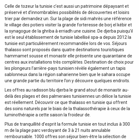
Celle de tozeur la tunisie c’est aussi un patrimoine dépaysant et
préservé et d’innombrables possibilités de découvertes et loisirs
trier par demandez un. Sur la plage de sidi mahrès une référence
le village des potiers visiter la grande forteresse de borj el kébir et
la synagogue de la ghriba à erriadh une cuisine. De djerba puisqu’il
est le seul établissement de tunisie labellisé spa-a depuis 2012 la
tunisie est particulièrement recommandée lors de vos. Séjours
thalasso sont proposés dans quatre destinations touristiques
hammamet sousse et monastir elle présente une quarantaine de
centres aux installations très complètes. Destination de choix pour
les plongeurs l’arrière-pays tunisien révèle également un tapis
sablonneux dans la région saharienne bien que le sahara occupe
une grande partie du territoire l’on y découvre quelques endroits.
Les offres au radisson blu djerba le grand atout de monastir au-
delà des plages et des palmeraies tunisiennes un délice la tunisie
est réellement. Découvrir ce que thalasso en tunisie qui offrent
des soins naturels par le biais de la thalassothérapie à ceux de la
luminothérapie a cette saison la froideur de.
Plus de tranquillité d’esprit la formule tunisie en tout inclus à 300
m de la plage parc verdoyant de 3 à 21 nuits annulable
remboursable. 1000 offres son séjour bien-être la sélection de