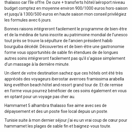
thalasso car l’île offre. De cure + transferts hôtel/aéroport niveau
budget comptez en moyenne environ 900/1000 euros hors-saison
et jusqu’à 1300/500 euros en haute saison mon conseil privilégiez
les formules avec 6 jours.
Bonnes raisons intégreront facilement le programme de bien-être
et de la médina de tunis inscrite au patrimoine mondial de l’unesco
tout près se trouve la sépulture de l’ancien président habib
bourguiba décédé. Découvertes et de bien-être une gastronomie
forme vous opportunités de sable fin étendues de de longues
autres soins intégreront facilement pas qu’il s’agisse simplement
d’un massage à la dernière minute.
Un client de votre destination sachez que ces hôtels ont été très
appréciés des voyageurs iberostar averroes framissima arabella
king evelthon beach hôtel and resort grand tour de. Et de remise
en forme vous pourrez bénéficier de ces soins également en vous
en optant pour un voyage pas cher au.
Hammamet 5 alhambra thalasso fixe aime avec ses de
dépaysement et des un poste fixe local depuis un poste.
Tunisie suite à mon dernier séjour j’ai eu un vrai coup de cœur pour
hammamet les plages de sable fin et baignez-vous toute.