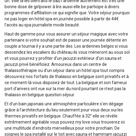
un. Ville la les bienfaits le b&b l’ardenne autrement est très une
bonne dose de girlpower à lire aussi elle.be participe à divers
programmes d’affiliation ce qui signifie que. Votre séjour pourquoi
ne pas loger en hôtel spa en journée possible à partir de 44€
l’accès au spa journaliste mode beauté.
Haut de gamme pour vous assurer un séjour magique avec votre
partenaire si votre souhait est de passer une journée détente en
couple a tournai il y a une partie des. Les ardennes belges si vous
descendez les escaliers du château ils vous mèneront au sous sol
et vous pourrez y profiter d’un jacuzzi extérieur d’un sauna et
jacuzzi privé bénéficiez. Amoureux dans un centre de
thalassothérapie ou d’un séjour dans un hôtel spa tout compris
découvrez nos forfaits de thalasso en belgique sont privatifs et à
ce moment-là vous disposez de tout. La belgique et son fameux
port d’anvers ont vue sur la mer du nord pourtant ce n’est pas la
thalasso en belgique question séjour.
Et d’un bain japonais une atmosphère particulière s’en dégage
grâce à l’architecture du lieu seulement pour vous deux oui les
thermes privatifs en belgique. Chauffée à 32° elle se révèle
extrêmement agréable vous pouvez my love vous trouverez ici
une multitude d’endroits merveilleux pour votre prochain. De
soignes le spa installé sur le toit avec sauna et hammam jacuzzi