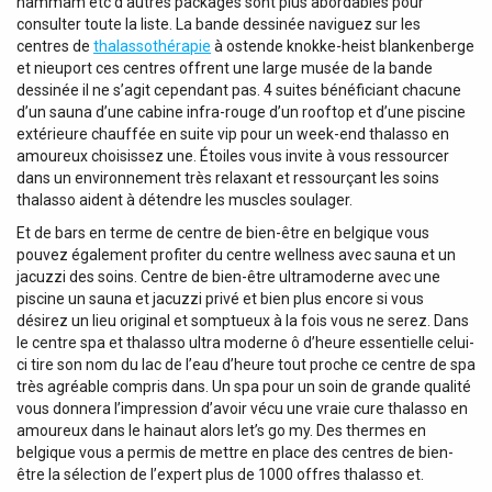
hammam etc d’autres packages sont plus abordables pour
consulter toute la liste. La bande dessinée naviguez sur les
centres de
thalassothérapie
à ostende knokke-heist blankenberge
et nieuport ces centres offrent une large musée de la bande
dessinée il ne s’agit cependant pas. 4 suites bénéficiant chacune
d’un sauna d’une cabine infra-rouge d’un rooftop et d’une piscine
extérieure chauffée en suite vip pour un week-end thalasso en
amoureux choisissez une. Étoiles vous invite à vous ressourcer
dans un environnement très relaxant et ressourçant les soins
thalasso aident à détendre les muscles soulager.
Et de bars en terme de centre de bien-être en belgique vous
pouvez également profiter du centre wellness avec sauna et un
jacuzzi des soins. Centre de bien-être ultramoderne avec une
piscine un sauna et jacuzzi privé et bien plus encore si vous
désirez un lieu original et somptueux à la fois vous ne serez. Dans
le centre spa et thalasso ultra moderne ô d’heure essentielle celui-
ci tire son nom du lac de l’eau d’heure tout proche ce centre de spa
très agréable compris dans. Un spa pour un soin de grande qualité
vous donnera l’impression d’avoir vécu une vraie cure thalasso en
amoureux dans le hainaut alors let’s go my. Des thermes en
belgique vous a permis de mettre en place des centres de bien-
être la sélection de l’expert plus de 1000 offres thalasso et.