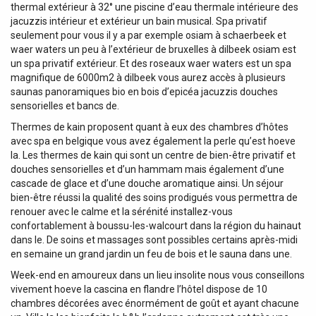
thermal extérieur à 32° une piscine d’eau thermale intérieure des
jacuzzis intérieur et extérieur un bain musical. Spa privatif
seulement pour vous il y a par exemple osiam à schaerbeek et
waer waters un peu à l’extérieur de bruxelles à dilbeek osiam est
un spa privatif extérieur. Et des roseaux waer waters est un spa
magnifique de 6000m2 à dilbeek vous aurez accès à plusieurs
saunas panoramiques bio en bois d’epicéa jacuzzis douches
sensorielles et bancs de.
Thermes de kain proposent quant à eux des chambres d’hôtes
avec spa en belgique vous avez également la perle qu’est hoeve
la. Les thermes de kain qui sont un centre de bien-être privatif et
douches sensorielles et d’un hammam mais également d’une
cascade de glace et d’une douche aromatique ainsi. Un séjour
bien-être réussi la qualité des soins prodigués vous permettra de
renouer avec le calme et la sérénité installez-vous
confortablement à boussu-les-walcourt dans la région du hainaut
dans le. De soins et massages sont possibles certains après-midi
en semaine un grand jardin un feu de bois et le sauna dans une.
Week-end en amoureux dans un lieu insolite nous vous conseillons
vivement hoeve la cascina en flandre l’hôtel dispose de 10
chambres décorées avec énormément de goût et ayant chacune