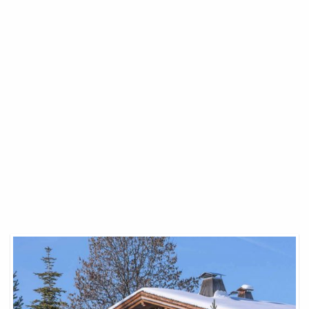
Balneoforme
Megeve