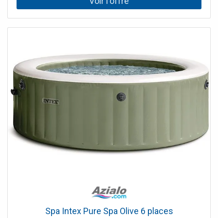
température de l'eau, contrôler la filtration et diffuser les
bulles relaxantes dans l'ensemble du bain. 1500 W
compatible avec les Spas de la marque Netspa : Aspen,
Silver, Malibu, Caïman, Boa, Montana, Python, Vita 2000 W
compatible avec le Spa de la marque Netspa : Octopus
1500W : précommande, livraison estimée courant juillet
2025 2000W : précommande, livraison estimée courant
juin 2025 [fsm display="image" ids="268" link="0"]
Caractéristiques du Bloc moteur Panneau de contrôle
Panneau digital intégré Alimentation 240V ~ 50Hz Pompe
Pompe à air et à bulles 650 W Niveau sonore Pompe à
bulles 68 dB à 1 m Pompe de filtration 40 W Niveau
sonore Filtration 55 dB à 1 m Débit de filtration 1200 L/h
Réchauffeur PTC Puissance 1500/2000 W Vitesse 1.5°C –
2.5°C/heure Température maximale 42 °C Double isolation
du réchauffeur Conditions d'utilisation 5°C & plus
Certification CE et GS
Spa Intex Pure Spa Olive 6 places