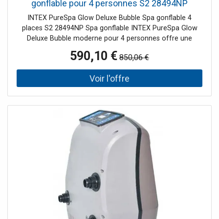
gonflable pour 4 personnes S2 28494NP
INTEX PureSpa Glow Deluxe Bubble Spa gonflable 4
places S2 28494NP Spa gonflable INTEX PureSpa Glow
Deluxe Bubble moderne pour 4 personnes offre une
expérience de relaxation unique grâce a la combinaison
590,10 €
850,06 €
d’un puissant systeme de bulles, de fonctions intelligentes
et d’un éclairage LED d’ambiance. Ce spa gonflable 4
places vous permet de créer un véritable espace bien-etre
a domicile avec contrôle via application mobile et
personnalisation des couleurs selon votre humeur.
Avantages principaux 140 diffuseurs a bulles pour un
massage intense et relaxant Éclairage LED intégré avec
couleurs réglables Technologie Fiber-Tech pour une
structure robuste et stable Systeme de traitement au sel
intégré pour une désinfection naturelle de l’eau Systeme
HWS anti-calcaire pour un confort optimal de la peau
Panneau de contrôle sans fil + application WiFi
Température de l’eau jusqu’a 40 °C pour une utilisation
toute l’année Appuie-tetes premium en mousse PU pour
un confort maximal Cartouche S2 avec une efficacité de
filtration jusqu’a +65 % Caractéristiques techniques