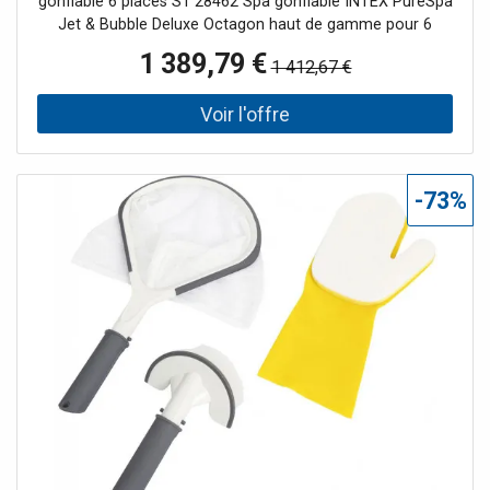
gonflable 6 places S1 28462 Spa gonflable INTEX PureSpa
Jet & Bubble Deluxe Octagon haut de gamme pour 6
personnes au design élégant noir carbone transforme
1 389,79 €
1 412,67 €
votre jardin en une véritable zone de détente exclusive. Ce
spa 6 places combine des jets massants puissants avec
un systeme de bulles intensif, des technologies modernes
de traitement de l’eau ainsi qu’un contrôle pratique via
application mobile. Offrez-vous un moment de relaxation
parfait et une expérience bien-etre directement chez
-73%
vous. Avantages principaux Combinaison de jets massants
et systeme a bulles pour une hydromassage maximale
140 diffuseurs a bulles + jets massants puissants pour
une relaxation intense Technologie Fiber-Tech pour une
structure robuste et stable Stérilisateur au sel intégré pour
une désinfection naturelle de l’eau sans produits
chimiques Systeme HWS (adoucisseur d’eau) pour un
meilleur confort de la peau Panneau de contrôle sans fil +
application WiFi pour une utilisation facile Chauffage de
l’eau jusqu’a 40 °C pour une utilisation toute l’année
Design octogonal moderne en finition noir carbone
Installation facile sans outils pret a l’emploi en environ 1
heure Caractéristiques techniques Nombre de places 6