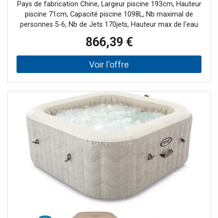
Pays de fabrication Chine, Largeur piscine 193cm, Hauteur
piscine 71cm, Capacité piscine 1098L, Nb maximal de
personnes 5-6, Nb de Jets 170jets, Hauteur max de l'eau
60cm, Forme Carrée, Longueur piscine 193cm, Couleur
866,39 €
piscine Effet strié, Filtre À cartouche, Débit horaire max
pompe 1741L/h, Bâche de protection Incluse, Tapis de sol
Inclus, Chlorinateur Inclus, Module WIFI (en dotation),
Traitement eau calcaire en dotation, Gestion à travers
l'App