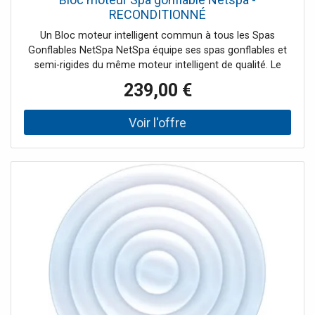
RECONDITIONNÉ
Un Bloc moteur intelligent commun à tous les Spas
Gonflables NetSpa NetSpa équipe ses spas gonflables et
semi-rigides du même moteur intelligent de qualité. Le
bloc moteur qui s'installe facilement se contrôle à partir
239,00 €
d'un écran digital intuitif. Chaque bouton à sa
fonctionnalité : gonfler la structure du spa, régler la
température de l'eau, contrôler la filtration et diffuser les
bulles relaxantes dans l'ensemble du bain. 1500 W
compatible avec les Spas de la marque Netspa : Aspen,
Silver, Malibu, Caïman, Boa, Montana, Python, Vita 2000 W
compatible avec le Spa de la marque Netspa : Octopus
*Garantie 1 an : produit reconditionné [fsm
display="image" ids="268" link="0"] Caractéristiques du
Bloc moteur Panneau de contrôle Panneau digital intégré
Alimentation 240V ~ 50Hz Pompe Pompe à air et à bulles
650 W Niveau sonore Pompe à bulles 68 dB à 1 m Pompe
de filtration 40 W Niveau sonore Filtration 55 dB à 1 m
Débit de filtration 1200 L/h Réchauffeur PTC Puissance
1500/2000 W Vitesse 1.5°C – 2.5°C/heure Température