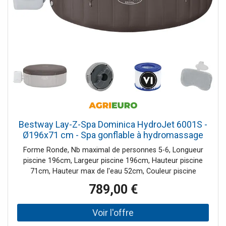
produits chimiques agressifs. Le kit de nettoyage Lay-Z-
moments de relaxation en famille ou entre amis tout au
Spa® est parfait pour garder votre spa étincelant ! Photo
long de l’année.>
d'illustration>
Bestway Lay-Z-Spa Dominica HydroJet 6001S -
Ø196x71 cm - Spa gonflable à hydromassage
Forme Ronde, Nb maximal de personnes 5-6, Longueur
piscine 196cm, Largeur piscine 196cm, Hauteur piscine
71cm, Hauteur max de l'eau 52cm, Couleur piscine
Marron, Capacité piscine 810L, Nb de Jets 140jets, Pays
789,00 €
de fabrication Chine, Débit horaire max pompe 1325L/h,
Filtre À cartouche, Bâche de protection Incluse, Gestion à
travers l'App, Module Led (en dotation), Appuie-Têtes (en
dotation) Rigide, Doseur de chlore De série