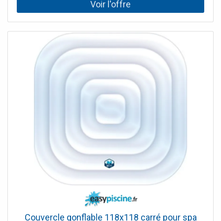
pourquoi nous vous proposons ce kit de traitement au
brome hth pour spa gonflable. Le kit comprend : 1 kg HTH
Spa Brome pastilles 20 g. 1,2 kg HTH Spa Choc sans
chlore poudre 1 HTH Spa guide de traitement d'eau 1
trousse d'analyse pastilles Brome HTH Pour une utilisation
optimale de ces produits de traitement au brome hth Spa,
le coffret vous est livré avec un guide de traitement d'eau
Spa. Utilisez les produits chimiques de traitement d'eau
avec précaution. Avant toute utilisation, lisez les
consignes inscrites sur l'emballage du produit et rendez-
vous sur le site officiel du fabricant.
Couvercle gonflable 118x118 carré pour spa