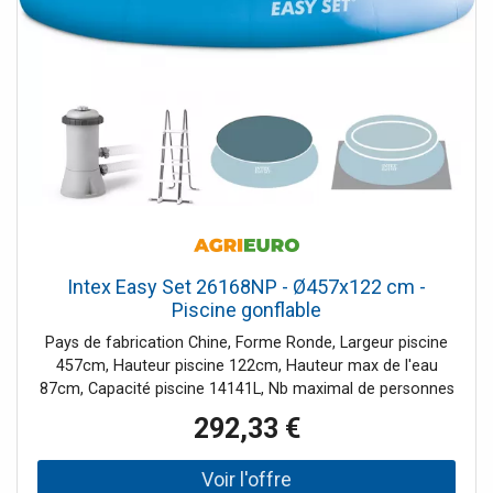
Intex Easy Set 26168NP - Ø457x122 cm -
Piscine gonflable
Pays de fabrication Chine, Forme Ronde, Largeur piscine
457cm, Hauteur piscine 122cm, Hauteur max de l'eau
87cm, Capacité piscine 14141L, Nb maximal de personnes
9-10, Couleur piscine Bleue, Débit horaire max pompe
292,33 €
3785L/h, Filtre À cartouche, Bâche de protection Incluse,
Tapis de sol Inclus, Échelle Incluse