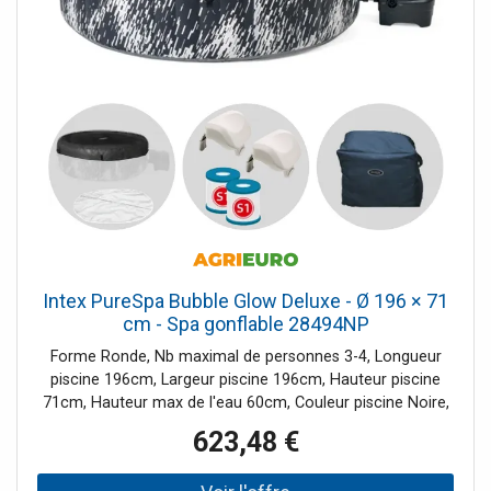
Intex PureSpa Bubble Glow Deluxe - Ø 196 × 71
cm - Spa gonflable 28494NP
Forme Ronde, Nb maximal de personnes 3-4, Longueur
piscine 196cm, Largeur piscine 196cm, Hauteur piscine
71cm, Hauteur max de l'eau 60cm, Couleur piscine Noire,
Capacité piscine 795L, Nb de Jets 140jets, Pays de
623,48 €
fabrication Chine, Débit horaire max pompe 1741L/h, Filtre
À cartouche, Bâche de protection Incluse, Tapis de sol