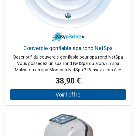
maximale 42 °C Double isolation du réchauffeur
Conditions d'utilisation 5°C & plus Certification CE et GS
Couvercle gonflable spa rond NetSpa
Descriptif du couvercle gonflable pour spa rond NetSpa
Vous possédez un spa rond NetSpa ou alors un spa
Malibu ou un spa Montana NetSpa ? Pensez alors à le
préserver grâce à ce couvercle gonflable NetSpa. Ce
38,90 €
couvercle gonflable NetSpa préserve la chaleur de votre
eau de spa et écourte son temps de chauffe.