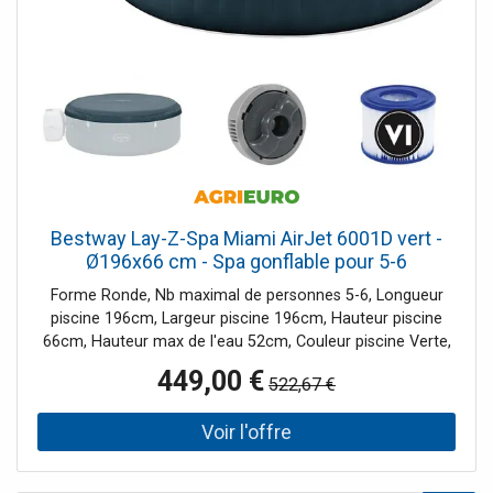
Bestway Lay-Z-Spa Miami AirJet 6001D vert -
Ø196x66 cm - Spa gonflable pour 5-6
personnes
Forme Ronde, Nb maximal de personnes 5-6, Longueur
piscine 196cm, Largeur piscine 196cm, Hauteur piscine
66cm, Hauteur max de l'eau 52cm, Couleur piscine Verte,
Capacité piscine 908L, Nb de Jets 140jets, Pays de
449,00 €
522,67 €
fabrication Chine, Filtre À cartouche, Débit horaire max
pompe 1325L/h, Bâche de protection Incluse, Doseur de
chlore De série, Module Led (en dotation)