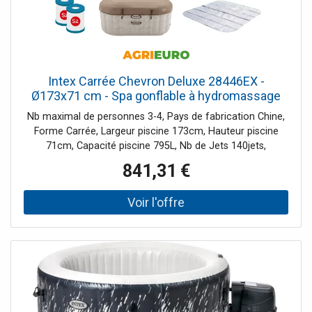
Intex Carrée Chevron Deluxe 28446EX -
Ø173x71 cm - Spa gonflable à hydromassage
Nb maximal de personnes 3-4, Pays de fabrication Chine,
Forme Carrée, Largeur piscine 173cm, Hauteur piscine
71cm, Capacité piscine 795L, Nb de Jets 140jets,
Longueur piscine 173cm, Hauteur max de l'eau 60cm,
841,31 €
Couleur piscine Effet strié, Débit horaire max pompe
1741L/h, Filtre À cartouche, Bâche de protection Incluse,
Tapis de sol Inclus, Chlorinateur Inclus, Module WIFI (en
dotation), Traitement eau calcaire en dotation, Gestion à
travers l'App