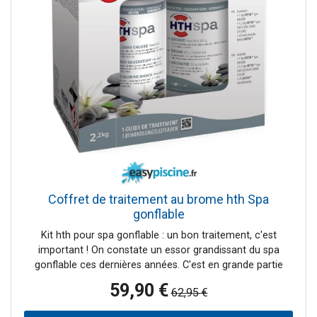
domicile pour un usage quotidien.>
Caractéristiques du Bloc moteur Panneau de contrôle
Panneau digital intégré Alimentation 240V ~ 50Hz Pompe
Pompe à air et à bulles 650 W Niveau sonore Pompe à
bulles 68 dB à 1 m Pompe de filtration 40 W Niveau
sonore Filtration 55 dB à 1 m Débit de filtration 1200 L/h
Réchauffeur PTC Puissance 1500/2000 W Vitesse 1.5°C –
2.5°C/heure Température maximale 42 °C Double isolation
du réchauffeur Conditions d'utilisation 5°C & plus
Certification CE et GS
Coffret de traitement au brome hth Spa
gonflable
Kit hth pour spa gonflable : un bon traitement, c'est
important ! On constate un essor grandissant du spa
gonflable ces dernières années. C'est en grande partie
grâce à sa simplicité d'installation et d'utilisation. Il faut
59,90 €
62,95 €
tout de même garder à l'esprit qu'un bon entretien est
essentiel, autant pour vous, que pour votre matériel. C'est