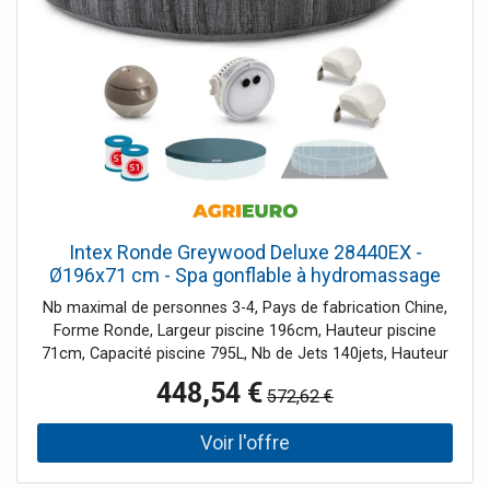
Intex Ronde Greywood Deluxe 28440EX -
Ø196x71 cm - Spa gonflable à hydromassage
Nb maximal de personnes 3-4, Pays de fabrication Chine,
Forme Ronde, Largeur piscine 196cm, Hauteur piscine
71cm, Capacité piscine 795L, Nb de Jets 140jets, Hauteur
max de l'eau 60cm, Couleur piscine Gris effet bois, Débit
448,54 €
572,62 €
horaire max pompe 1741L/h, Filtre À cartouche, Bâche de
protection Incluse, Tapis de sol Inclus, Module WIFI (en
dotation), Appuie-Têtes (en dotation) Rigide, Éclairage LED
De série, Doseur de chlore De série, Traitement eau