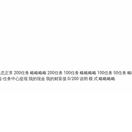
状态正常 200任务 略略略略 200任务 100任务 略略略略 100任务 5
任务中心提现 我的现金 我的财富值 0/200 说明 模 式 略略略略.