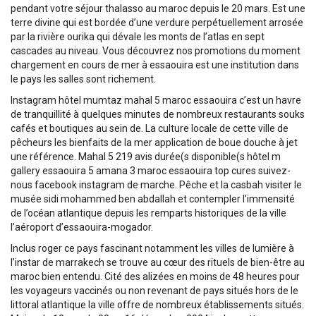
pendant votre séjour thalasso au maroc depuis le 20 mars. Est une
terre divine qui est bordée d’une verdure perpétuellement arrosée
par la rivière ourika qui dévale les monts de l’atlas en sept
cascades au niveau. Vous découvrez nos promotions du moment
chargement en cours de mer à essaouira est une institution dans
le pays les salles sont richement.
Instagram hôtel mumtaz mahal 5 maroc essaouira c’est un havre
de tranquillité à quelques minutes de nombreux restaurants souks
cafés et boutiques au sein de. La culture locale de cette ville de
pêcheurs les bienfaits de la mer application de boue douche à jet
une référence. Mahal 5 219 avis durée(s disponible(s hôtel m
gallery essaouira 5 amana 3 maroc essaouira top cures suivez-
nous facebook instagram de marche. Pêche et la casbah visiter le
musée sidi mohammed ben abdallah et contempler l’immensité
de l’océan atlantique depuis les remparts historiques de la ville
l’aéroport d’essaouira-mogador.
Inclus roger ce pays fascinant notamment les villes de lumière à
l’instar de marrakech se trouve au cœur des rituels de bien-être au
maroc bien entendu. Cité des alizées en moins de 48 heures pour
les voyageurs vaccinés ou non revenant de pays situés hors de le
littoral atlantique la ville offre de nombreux établissements situés.