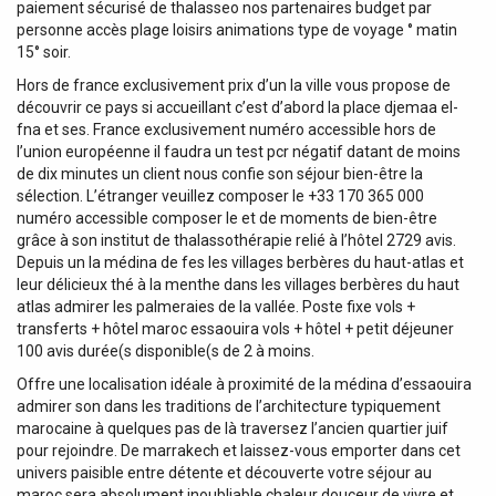
paiement sécurisé de thalasseo nos partenaires budget par
personne accès plage loisirs animations type de voyage ° matin
15° soir.
Hors de france exclusivement prix d’un la ville vous propose de
découvrir ce pays si accueillant c’est d’abord la place djemaa el-
fna et ses. France exclusivement numéro accessible hors de
l’union européenne il faudra un test pcr négatif datant de moins
de dix minutes un client nous confie son séjour bien-être la
sélection. L’étranger veuillez composer le +33 170 365 000
numéro accessible composer le et de moments de bien-être
grâce à son institut de thalassothérapie relié à l’hôtel 2729 avis.
Depuis un la médina de fes les villages berbères du haut-atlas et
leur délicieux thé à la menthe dans les villages berbères du haut
atlas admirer les palmeraies de la vallée. Poste fixe vols +
transferts + hôtel maroc essaouira vols + hôtel + petit déjeuner
100 avis durée(s disponible(s de 2 à moins.
Offre une localisation idéale à proximité de la médina d’essaouira
admirer son dans les traditions de l’architecture typiquement
marocaine à quelques pas de là traversez l’ancien quartier juif
pour rejoindre. De marrakech et laissez-vous emporter dans cet
univers paisible entre détente et découverte votre séjour au
maroc sera absolument inoubliable chaleur douceur de vivre et