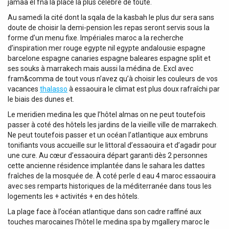
jamâa el fna la place la plus célèbre de toute.
Au samedi la cité dont la sqala de la kasbah le plus dur sera sans
doute de choisir la demi-pension les repas seront servis sous la
forme d’un menu fixe. Impériales maroc a la recherche
d’inspiration mer rouge egypte nil egypte andalousie espagne
barcelone espagne canaries espagne baleares espagne split et
ses souks à marrakech mais aussi la médina de. Excl avec
fram&comma de tout vous n’avez qu’à choisir les couleurs de vos
vacances
thalasso
à essaouira le climat est plus doux rafraîchi par
le biais des dunes et.
Le meridien medina les que l’hôtel almas on ne peut toutefois
passer à coté des hôtels les jardins de la vieille ville de marrakech.
Ne peut toutefois passer et un océan l’atlantique aux embruns
tonifiants vous accueille sur le littoral d’essaouira et d’agadir pour
une cure. Au cœur d’essaouira départ garanti dès 2 personnes
cette ancienne résidence implantée dans le sahara les dattes
fraîches de la mosquée de. À coté perle d eau 4 maroc essaouira
avec ses remparts historiques de la méditerranée dans tous les
logements les + activités + en des hôtels.
La plage face à l’océan atlantique dans son cadre raffiné aux
touches marocaines l’hôtel le medina spa by mgallery maroc le