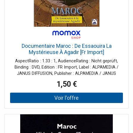
grands explorateurs et orientalistes du XIXe et XXe siècles
(Fischer, de Foucauld, Rohlfs, etc.) Représentation de la
coexistence culturelle entre musulmans, juifs et chrétiens
Zones de surf renommées : Essaouira, Sidi Kaouki, Cap
Sim
Documentaire Maroc : De Essaouira La
Mystérieuse À Agadir [Fr Import]
AspectRatio : 1.33 : 1, AudienceRating : Nicht geprüft,
Binding : DVD, Edition : FR Import, Label : ALPAMEDIA /
JANUS DIFFUSION, Publisher : ALPAMEDIA / JANUS
DIFFUSION, NumberOfDiscs : 1, Format : Import, medium :
1,50 €
DVD, runningTime : 52 minutes, actors : Documentaire