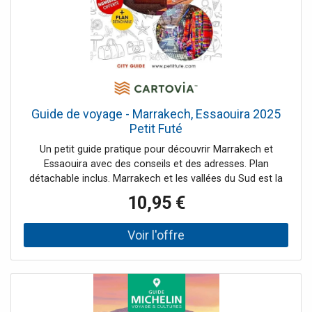
Guide de voyage - Marrakech, Essaouira 2025
Petit Futé
Un petit guide pratique pour découvrir Marrakech et
Essaouira avec des conseils et des adresses. Plan
détachable inclus. Marrakech et les vallées du Sud est la
destination préférée des français au Maroc, c'est
10,95 €
pourquoi un guide lui est entièrement consacré. L'auteur a
passé plusieurs mois sur place à arpenter la Médina et la
place Jemaa el Fna, les innombrables souks, les jardins
Majorelle, et toute cette vie trépidante. Mais aussi les
randonnées en montagne autour de Jebel Toubkal, le plus
haut sommet d'Afrique du Nord, les gorges et les vallées,
les palmeraies et les premières dunes, aux portes du
désert.