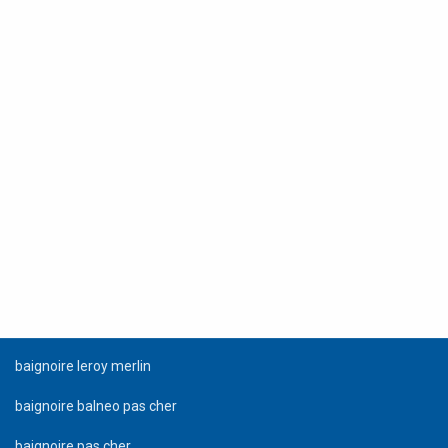
baignoire leroy merlin
baignoire balneo pas cher
baignoire pas cher