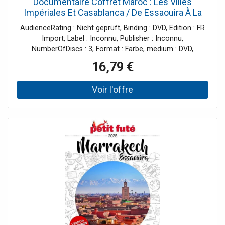
Documentaire Coffret Maroc : Les Villes
Impériales Et Casablanca / De Essaouira À La
Mystérieuse Agadir / Le Désert, Trésor Du Sud
AudienceRating : Nicht geprüft, Binding : DVD, Edition : FR
Ma - Coffret 3 Dvd [Fr Import]
Import, Label : Inconnu, Publisher : Inconnu,
NumberOfDiscs : 3, Format : Farbe, medium : DVD,
runningTime : 156 minutes, actors : Documentaire
16,79 €