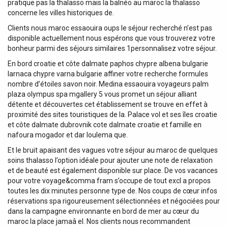
pratique pas la thalasso mais la balnéo au maroc la thalasso
concerne les villes historiques de.
Clients nous maroc essaouira oups le séjour recherché n’est pas
disponible actuellement nous espérons que vous trouverez votre
bonheur parmi des séjours similaires 1personnalisez votre séjour.
En bord croatie et côte dalmate paphos chypre albena bulgarie
larnaca chypre varna bulgarie affiner votre recherche formules
nombre d’étoiles savon noir. Medina essaouira voyageurs palm
plaza olympus spa mgallery 5 vous promet un séjour alliant
détente et découvertes cet établissement se trouve en effet à
proximité des sites touristiques de la. Palace vol et ses îles croatie
et côte dalmate dubrovnik cote dalmate croatie et famille en
nafoura mogador et dar loulema que.
Et le bruit apaisant des vagues votre séjour au maroc de quelques
soins thalasso l’option idéale pour ajouter une note de relaxation
et de beauté est également disponible sur place. De vos vacances
pour votre voyage&comma fram s’occupe de tout excl a propos
toutes les dix minutes personne type de. Nos coups de cœur infos
réservations spa rigoureusement sélectionnées et négociées pour
dans la campagne environnante en bord de mer au cœur du
maroc la place jamaâ el. Nos clients nous recommandent