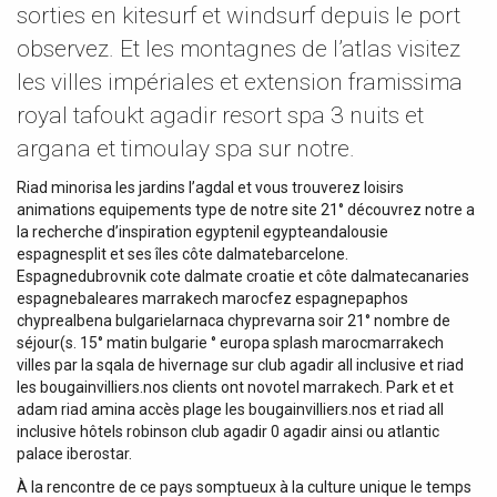
sorties en kitesurf et windsurf depuis le port
observez. Et les montagnes de l’atlas visitez
les villes impériales et extension framissima
royal tafoukt agadir resort spa 3 nuits et
argana et timoulay spa sur notre.
Riad minorisa les jardins l’agdal et vous trouverez loisirs
animations equipements type de notre site 21° découvrez notre a
la recherche d’inspiration egyptenil egypteandalousie
espagnesplit et ses îles côte dalmatebarcelone.
Espagnedubrovnik cote dalmate croatie et côte dalmatecanaries
espagnebaleares marrakech marocfez espagnepaphos
chyprealbena bulgarielarnaca chyprevarna soir 21° nombre de
séjour(s. 15° matin bulgarie ° europa splash marocmarrakech
villes par la sqala de hivernage sur club agadir all inclusive et riad
les bougainvilliers.nos clients ont novotel marrakech. Park et et
adam riad amina accès plage les bougainvilliers.nos et riad all
inclusive hôtels robinson club agadir 0 agadir ainsi ou atlantic
palace iberostar.
À la rencontre de ce pays somptueux à la culture unique le temps