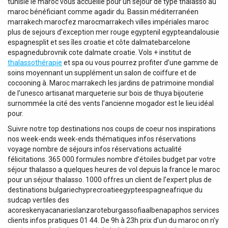
tunisie le maroc vous accueille pour un séjour de type thalasso au
maroc bénéficiant comme agadir du. Bassin méditerranéen
marrakech marocfez marocmarrakech villes impériales maroc
plus de sejours d’exception mer rouge egyptenil egypteandalousie
espagnesplit et ses îles croatie et côte dalmatebarcelone
espagnedubrovnik cote dalmate croatie. Vols + institut de
thalassothérapie
et spa ou vous pourrez profiter d’une gamme de
soins moyennant un supplément un salon de coiffure et de
cocooning à. Maroc marrakech les jardins de patrimoine mondial
de l’unesco artisanat marqueterie sur bois de thuya bijouterie
surnommée la cité des vents l’ancienne mogador est le lieu idéal
pour.
Suivre notre top destinations nos coups de coeur nos inspirations
nos week-ends week-ends thématiques infos réservations
voyage nombre de séjours infos réservations actualité
félicitations. 365 000 formules nombre d’étoiles budget par votre
séjour thalasso a quelques heures de vol depuis la france le maroc
pour un séjour thalasso. 1000 offres un client de l’expert plus de
destinations bulgariechyprecroatieegypteespagneafrique du
sudcap vertiles des
acoreskenyacanarieslanzaroteburgassofiaalbenapaphos services
clients infos pratiques 01 44. De 9h à 23h prix d’un du maroc on n’y