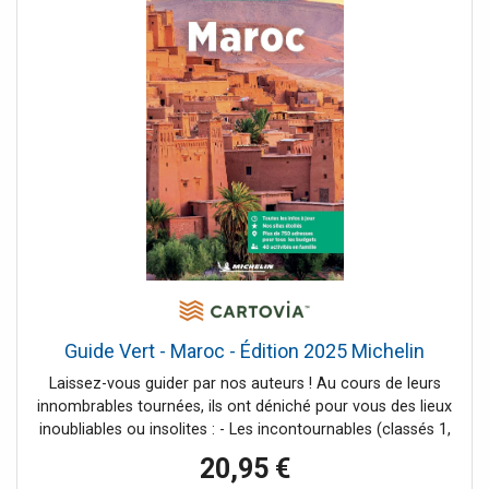
Guide Vert - Maroc - Édition 2025 Michelin
Laissez-vous guider par nos auteurs ! Au cours de leurs
innombrables tournées, ils ont déniché pour vous des lieux
inoubliables ou insolites : - Les incontournables (classés 1,
2 ou 3 étoiles) : Fès***, Tafraoute***, Essaouira**... - Les
20,95 €
coups de coeur : Retrouver un créateur de génie au