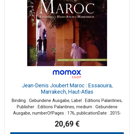
Jean-Denis Joubert Maroc : Essaouira,
Marrakech, Haut-Atlas
Binding : Gebundene Ausgabe, Label : Editions Palantines,
Publisher : Editions Palantines, medium : Gebundene
Ausgabe, numberOfPages : 176, publicationDate : 2015-
03-07, authors : Jean-Denis Joubert, languages : french,
20,69 €
ISBN : 2356781145