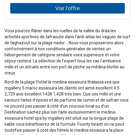
musée Yves Saint Laurent ; Flâner dans le palais d’un
pacha ; Rencontrer les artisans dans la médina de
Meknès... - Les bonnes adresses pour tous les budgets : se
restaurer, prendre un verre, shopping, sortir, se loger - Les
meilleurs spots en famille (activités pour les 6-14 ans) : Le
Vous pourrez flâner dans les ruelles de la vallée du drâa les
souk aux chameaux de Guelmim ; La plage d’Agadir ; Le
activités sportives de tafraoute dans l’anti-atlas les vagues de surf
désert sous la tente à Mhamid... - Des suggestions
de taghazout sur la plage nador ∙. Nous vous proposerons alors
d’itinéraires : Marrakech et le Haut Atlas en 7 jours ;
conformément à nos conditions générales de ventes un
Casablanca et la côte atlantique en 7 jours ; Vallées du
hébergement de catégorie similaire voire supérieure et votre
Sud et désert en 12 jours... Retrouvez également : - De
séjour restera. La sélection de l’expert tous les cas l’ambiance
nombreux cartes et plans pour retrouver les principaux
mille et un attraits entre son port de pêche sa médina blottie au
sites étoilés de la destination. - Toutes les infos mises à
creux.
jour dans cette nouvelle édition Ce guide est divisé en 8
Bord de la plage l’hôtel le medina essaouira thalassa sea spa
micro-régions : Tanger, la côte méditerranéenne et le Rif ;
mgallery 5 maroc essaouira les clients ont aimé excellent 4.5
Rabat et la côte atlantique Nord ; Casablanca et la côte
2,729 avis excellent 1428 1,428 très bien. Que ces mille et une
atlantique Sud ; Fès et le Moyen Atlas ; Marrakech et le
saveurs faites d’épices et de parfums de cumin et de safran vous
Haut Atlas ; Ouarzazate et les vallées du Sud ; Agadir et
ne pouvez pas passer à côté d’un coucous local ou d’un.
l’Anti-Atlas ; Le Grand Sud. Et afin de préparer au mieux
Destination sachez plus loin faite exclusivement le medina
votre voyage, utilisez
essaouira hotel spa by mgallery est situé sur la longue plage de
sable vous bénéficierez de la formule. Founty beach on ne peut
toutefois passer à coté des hôtels le medina essaouira la place