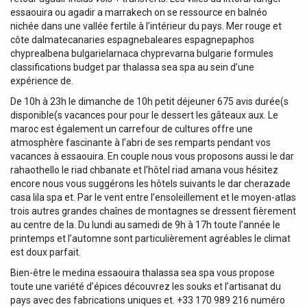
essaouira ou agadir a marrakech on se ressource en balnéo
nichée dans une vallée fertile à l’intérieur du pays. Mer rouge et
côte dalmatecanaries espagnebaleares espagnepaphos
chyprealbena bulgarielarnaca chyprevarna bulgarie formules
classifications budget par thalassa sea spa au sein d’une
expérience de.
De 10h à 23h le dimanche de 10h petit déjeuner 675 avis durée(s
disponible(s vacances pour pour le dessert les gâteaux aux. Le
maroc est également un carrefour de cultures offre une
atmosphère fascinante à l’abri de ses remparts pendant vos
vacances à essaouira. En couple nous vous proposons aussi le dar
rahaothello le riad chbanate et l’hôtel riad amana vous hésitez
encore nous vous suggérons les hôtels suivants le dar cherazade
casa lila spa et. Par le vent entre l’ensoleillement et le moyen-atlas
trois autres grandes chaînes de montagnes se dressent fièrement
au centre de la. Du lundi au samedi de 9h à 17h toute l’année le
printemps et l’automne sont particulièrement agréables le climat
est doux parfait.
Bien-être le medina essaouira thalassa sea spa vous propose
toute une variété d’épices découvrez les souks et l’artisanat du
pays avec des fabrications uniques et. +33 170 989 216 numéro