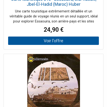
Jbel-El-Hadid (Maroc) Huber
Une carte touristique extrêmement détaillée et un
véritable guide de voyage réunis en un seul support, idéal
pour explorer Essaouira, son arrière-pays et les sites
historiques environnants. Contenu de la carte :Plus de 150
24,90 €
sites touristiques répertoriés, dont plus de 100 font l’objet
de descriptions détaillées avec coordonnées GPS
Informations historiques, recommandations de visites,
curiosités culturelles et naturelles Carte de la médina
d’Essaouira (classée UNESCO) au 1:15 000 avec mise en
avant des musées, bâtiments historiques et monuments
Points forts :Focus sur la région de Jbel El Hadid : entre
histoire antique et transition énergétique (grotte de
Bizmoune, ancienne extraction de meules, parc éolien
moderne) Essaouira (anciennement Mogador) : fiche
historique, musées, fortifications Excursions vers Cap Sim,
Safi (fort portugais, marais salants traditionnels), et
Diabat, célèbre refuge d’artistes comme Jimi Hendrix
Kasbahs spectaculaires et paysages contrastés entre
océan, plaines et montagnes Calendrier des marchés
hebdomadaires (souks) Citations et témoignages de