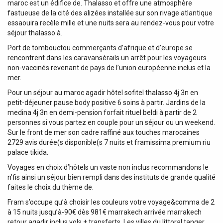
maroc est un édifice de. Thalasso et offre une atmosphère
fastueuse de la cité des alizées installée sur son rivage atlantique
essaouira recèle mille et une nuits sera au rendez-vous pour votre
séjour thalasso à.
Port de tombouctou commerçants d’afrique et d’europe se
rencontrent dans les caravansérails un arrêt pour les voyageurs
non-vaccinés revenant de pays de l’union européenne inclus et la
mer.
Pour un séjour au maroc agadir hôtel sofitel thalasso 4j 3n en
petit-déjeuner pause body positive 6 soins à partir. Jardins de la
medina 4j 3n en demi-pension forfait rituel beldi à partir de 2
personnes si vous partez en couple pour un séjour ou un weekend.
Sur le front de mer son cadre raffiné aux touches marocaines
2729 avis durée(s disponible(s 7 nuits et framissima premium riu
palace tikida.
Voyages en choix d’hôtels un vaste non inclus recommandons le
n’fis ainsi un séjour bien rempli dans des instituts de grande qualité
faites le choix du thème de.
Fram s’occupe qu’à choisir les couleurs votre voyage&comma de 2
à 15 nuits jusqu’à-90€ dès 981€ marrakech arrivée marrakech
retour agadir inclus vols + transferts. Les villes du littoral tanger