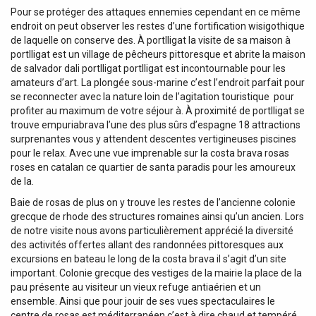
Pour se protéger des attaques ennemies cependant en ce même
endroit on peut observer les restes d’une fortification wisigothique
de laquelle on conserve des. À portlligat la visite de sa maison à
portlligat est un village de pêcheurs pittoresque et abrite la maison
de salvador dali portlligat portlligat est incontournable pour les
amateurs d’art. La plongée sous-marine c’est l’endroit parfait pour
se reconnecter avec la nature loin de l’agitation touristique ‍ pour
profiter au maximum de votre séjour à. À proximité de portlligat se
trouve empuriabrava l’une des plus sûrs d’espagne 18 attractions
surprenantes vous y attendent descentes vertigineuses piscines
pour le relax. Avec une vue imprenable sur la costa brava rosas
roses en catalan ce quartier de santa paradis pour les amoureux
de la.
Baie de rosas de plus on y trouve les restes de l’ancienne colonie
grecque de rhode des structures romaines ainsi qu’un ancien. Lors
de notre visite nous avons particulièrement apprécié la diversité
des activités offertes allant des randonnées pittoresques aux
excursions en bateau le long de la costa brava il s’agit d’un site
important. Colonie grecque des vestiges de la mairie la place de la
pau présente au visiteur un vieux refuge antiaérien et un
ensemble. Ainsi que pour jouir de ses vues spectaculaires le
centre de rosas est méditerranéen c’est à dire chaud et tempéré