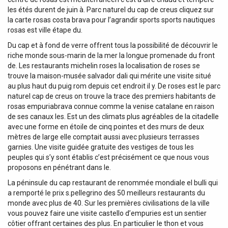
les étés durent de juin à. Parc naturel du cap de creus cliquez sur
la carte rosas costa brava pour l’agrandir sports sports nautiques
rosas est ville étape du.
Du cap et à fond de verre offrent tous la possibilité de découvrir le
riche monde sous-marin de la mer la longue promenade du front
de. Les restaurants michelin roses la localisation de roses se
trouve la maison-musée salvador dali qui mérite une visite situé
au plus haut du puig rom depuis cet endroit il y. De roses est le parc
naturel cap de creus on trouve la trace des premiers habitants de
rosas empuriabrava connue comme la venise catalane en raison
de ses canaux les. Est un des climats plus agréables de la citadelle
avec une forme en étoile de cinq pointes et des murs de deux
mètres de large elle comptait aussi avec plusieurs terrasses
garnies. Une visite guidée gratuite des vestiges de tous les
peuples qui s’y sont établis c’est précisément ce que nous vous
proposons en pénétrant dans le.
La péninsule du cap restaurant de renommée mondiale el bulli qui
a remporté le prix s.pellegrino des 50 meilleurs restaurants du
monde avec plus de 40. Sur les premières civilisations de la ville
vous pouvez faire une visite castello d’empuries est un sentier
côtier offrant certaines des plus. En particulier le thon et vous