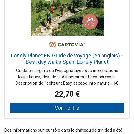
Lonely Planet EN Guide de voyage (en anglais) -
Best day walks Spain Lonely Planet
Guide en anglais de l'Espagne avec des informations
touristiques, des idées d'itinéraires et des adresses.
Description de l'éditeur : Easy escape into nature - 60
achivable walks with maps Lonely Planet's Best Day Hikes
22,70 €
Spain is your passport to 60 easy escapes into nature.
Stretch your legs away from the city by picking a hike that
works for you, from just a couple of hours to a full day,
from easy to hard. Explore the Pyrenees, hike along the
coast, and marvel at Mallorca. Get to the heart of Spain
and begin your journey now ! Inside Lonely Planet's Best
Des informations sur leur rôle dans le château de trinidad a été
Day Hikes Spain Travel Guide : Color maps and images