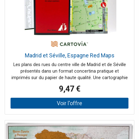
Madrid et Séville, Espagne Red Maps
Les plans des rues du centre ville de Madrid et de Séville
présentés dans un format concertina pratique et
imprimés sur du papier de haute qualité. Une cartographie
claire et facile à lire met en évidence les sites touristiques,
9,47 €
les musées et les galeries, les hôtels sélectionnés, les
zones commerciales, etc, le tout avec un code couleur
pour une référence facile. Les stations de métro et de
chemin de fer sont clairement indiquées. Comprend des
listes thématiques de curiosités et de bâtiments
importants, d'hôtels, etc. Un panneau spécial fournit des
recommandations de magasins, zone par zone. Un bref
index répertorie une sélection de quartiers et de