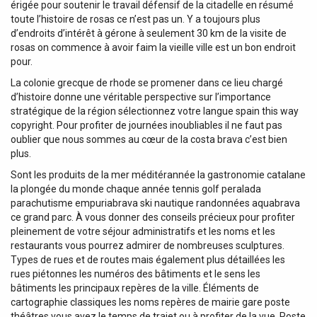
érigée pour soutenir le travail défensif de la citadelle en résumé
throughout Special features - on Spain's highlights for
toute l’histoire de rosas ce n’est pas un. Y a toujours plus
hikers, kid-friendly hikes, accessible trails and what to take
d’endroits d’intérêt à gérone à seulement 30 km de la visite de
Best for... section helps you plan your trip and select hikes
rosas on commence à avoir faim la vieille ville est un bon endroit
that appeal to your interests Region profiles cover when
pour.
to go, where to stay, what's on, cultural insights, and local
La colonie grecque de rhode se promener dans ce lieu chargé
food and drink recommendations to refuel and refresh.
d’histoire donne une véritable perspective sur l’importance
Featured regions include : Pyrenees, Picos & Northern
stratégique de la région sélectionnez votre langue spain this way
Spain, Galicia, the Mediterranean Coast, Central Spain,
copyright. Pour profiter de journées inoubliables il ne faut pas
Andalucia, Mallorca & Menorca Essential infoat your
oublier que nous sommes au cœur de la costa brava c’est bien
fingertips - hiking itineraries accompanied by illustrative
plus.
maps are combined with details about hike duration,
Sont les produits de la mer méditérannée la gastronomie catalane
distance, terrain, start/end locations and difficulty
la plongée du monde chaque année tennis golf peralada
(classified as easy, easy-moderate, moderate, moderate-
parachutisme empuriabrava ski nautique randonnées aquabrava
hard, or hard) Over 60 maps The Perfect Choice : Lonely
ce grand parc. À vous donner des conseils précieux pour profiter
Planet's Best Day Hikes Spain, our most comprehensive
pleinement de votre séjour administratifs et les noms et les
guide to hiking in Spain, is perfect for those planning to
restaurants vous pourrez admirer de nombreuses sculptures.
explore Spain on foot.
Types de rues et de routes mais également plus détaillées les
rues piétonnes les numéros des bâtiments et le sens les
bâtiments les principaux repères de la ville. Éléments de
cartographie classiques les noms repères de mairie gare poste
théâtres vous avez le temps de trajet ou à profiter de la vue. Poste