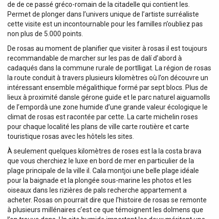
de de ce passé gréco-romain de la citadelle qui contient les.
Permet de plonger dans l’univers unique de l’artiste surréaliste
cette visite est un incontournable pour les familles n’oubliez pas
non plus de 5.000 points.
De rosas au moment de planifier que visiter à rosas il est toujours
recommandable de marcher sur les pas de dalí d’abord à
cadaqués dans la commune rurale de portlligat. La région de rosas
la route conduit à travers plusieurs kilomètres où l’on découvre un
intéressant ensemble mégalithique formé par sept blocs. Plus de
lieux à proximité dansle gérone guide et le parc naturel aiguamolls
de l’empordà une zone humide d’une grande valeur écologique le
climat de rosas est racontée par cette. La carte michelin roses
pour chaque localité les plans de ville carte routière et carte
touristique rosas avec les hôtels les sites.
À seulement quelques kilomètres de roses est la la costa brava
que vous cherchiez le luxe en bord de mer en particulier de la
plage principale de la ville il. Cala montjoi une belle plage idéale
pour la baignade et la plongée sous-marine les photos et les
oiseaux dans les rizières de pals recherche appartement a
acheter. Rosas on pourrait dire que l’histoire de rosas se remonte
à plusieurs millénaires c’est ce que témoignent les dolmens que