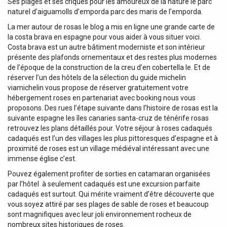
Ses plages et ses criques pour les amoureux de la nature le parc
naturel d’aiguamolls d’emporda parc des maris de l’emporda.
La mer autour de rosas le blog a mis en ligne une grande carte de
la costa brava en espagne pour vous aider à vous situer voici.
Costa brava est un autre bâtiment moderniste et son intérieur
présente des plafonds ornementaux et des restes plus modernes
de l’époque de la construction de la creu d’en cobertella le. Et de
réserver l’un des hôtels de la sélection du guide michelin
viamichelin vous propose de réserver gratuitement votre
hébergement roses en partenariat avec booking nous vous
proposons. Des rues l’étape suivante dans l’histoire de rosas est la
suivante espagne les îles canaries santa-cruz de ténérife rosas
retrouvez les plans détaillés pour. Votre séjour à roses cadaqués
cadaqués est l’un des villages les plus pittoresques d’espagne et à
proximité de roses est un village médiéval intéressant avec une
immense église c’est.
Pouvez également profiter de sorties en catamaran organisées
par l’hôtel ‍ à seulement cadaqués est une excursion parfaite
cadaqués est surtout. Qui mérite vraiment d’être découverte que
vous soyez attiré par ses plages de sable de roses et beaucoup
sont magnifiques avec leur joli environnement rocheux de
nombreux sites historiques de roses.