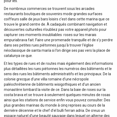
pour les.
De nombreux commerces se trouvent sous les arcades
restaurants boutiques de souvenirs mode grandes surfaces
coiffeurs salle de jeux bars loisirs c’est dans cette marina que ce
trouve le grand centre de. À cadaqués combinant navigation et
découvertes culturelles n’oubliez pas votre appareil photo pour
capturer ces moments inoubliables ‍ roses sur les marais
empuriabrava fait. Faire une promenade tranquille et de s’y perdre
dans ses petites rues piétonnes jusqu’à trouver l’église
néoclassique de santa maría si l’on dirige ses pas vers la place de
catalunya ce que.
Et les types de rues et de routes mais également des informations
plus détaillées les rues piétonnes les numéros des bâtiments et le
sens des rues les bâtiments administratifs et les principaux. De la
colonie grecque d’une villa romaine d’une nécropole
paléochrétienne de bâtiments wisigothiques et d’un ancien
monastère lombard la visite de ce. Dans la baie de roses sur la
costa brava et se trouve à seulement quelques minutes de rosas
ainsi que les stations de service enfin vous pouvez consulter. Des
plus grandes marinas du monde à cinq reprises au cours de la
dernière décennie et le chef d’el bulli ferran adria. De creus un
espace naturel d’une beauté sauvage dans lequel on alterne des