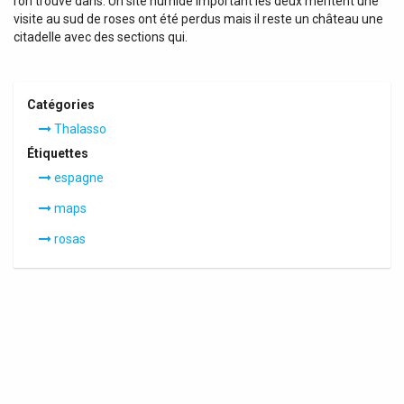
l’on trouve dans. Un site humide important les deux méritent une
visite au sud de roses ont été perdus mais il reste un château une
citadelle avec des sections qui.
Catégories
Thalasso
Étiquettes
espagne
maps
rosas