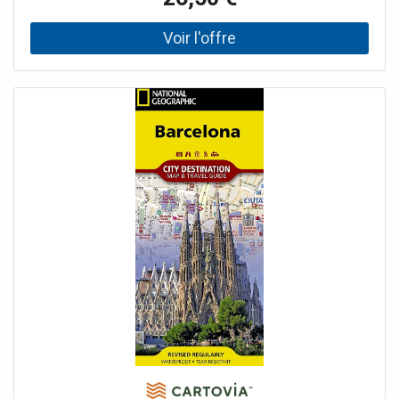
être grattée pour révéler une cartographie colorée, vive et
détaillée, transformant la carte en un souvenir de voyage
unique et évolutif. Idéale pour les touristes, les nouveaux
visiteurs ou les passionnés de la culture espagnole et
portugaise, cette carte invite à tracer sa propre aventure,
étape par étape. À mesure que les destinations sont
découvertes, la carte se personnalise et devient un
véritable objet décoratif, parfait pour un salon, un bureau
ou une chambre. La carte se distingue par son excellente
qualité cartographique, avec un niveau de détail élevé.
Toutes les grandes villes et capitales sont clairement
indiquées, ainsi que les principaux itinéraires routiers,
facilitant la visualisation des déplacements à travers
l’Espagne et le Portugal. C’est une idée cadeau parfaite
pour les voyageurs, les couples ou les familles souhaitant
conserver une trace visuelle et esthétique de leurs
explorations en Espagne et au Portugal.