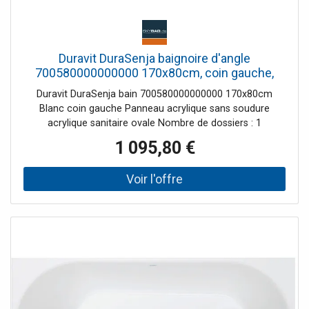
Duravit DuraSenja baignoire d'angle
700580000000000 170x80cm, coin gauche,
blanc
Duravit DuraSenja bain 700580000000000 170x80cm
Blanc coin gauche Panneau acrylique sans soudure
acrylique sanitaire ovale Nombre de dossiers : 1
débordement Avec kit de vidange / trop-plein, kit spécial
1 095,80 €
de vidange et de trop-plein Couleur intérieure blanc,
brillant Couleur extérieure blanc, brillant socle inclus Avec
kit de vidange/trop-plein Y compris les instructions de
montage Revêtement de baignoire inclus