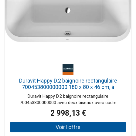
baignoires en acrylique Riho sont fabriquées
exclusivement à partir d'acrylique sanitaire de haute
qualité entièrement teint. Les baignoires sont entièrement
renforcées et entièrement de couleur blanche. Nos
baignoires en acrylique résistent au vieillissement et aux
rayons UV. Le matériau est entièrement non poreux, lisse
et résistant aux rayures. En raison de cette nature, la
saleté adhère très mal, il ne reste aucune bactérie et la
baignoire est facile à nettoyer. La surface est
agréablement chaude. Cette baignoire à double paroi est
livrée avec un jeu de pieds et un drain et un trop-plein.
Duravit Happy D.2 baignoire rectangulaire
700453800000000 180 x 80 x 46 cm, à
700453800000000 , Graphit acrylique match2
Duravit Happy D.2 baignoire rectangulaire
Graphit mat, blanc
700453800000000 avec deux biseaux avec cadre
2 998,13 €