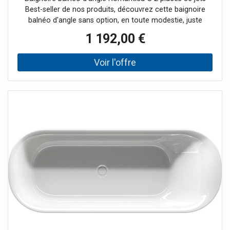
Best-seller de nos produits, découvrez cette baignoire
balnéo d'angle sans option, en toute modestie, juste
l'essentiel pour profiter d'un bain relaxant à domicile, seul
1 192,00 €
ou à deux. Une fois installé dans la baignoire balnéo
d'angle, vous vous laissez relaxer par les 36 jets
d'hydromassage tout le long de votre corps. Un régulateur
permet de gérer l'intensité des jets. Le hublot laisse
entrevoir la lumière des spots de chromothérapie et
confère à votre salle de bain une atmosphère romantique.
Une cascade déferle dans l'angle de la baignoire balnéo,
imaginez-vous ailleurs! Le + : La baignoire balnéo d'angle
Romantica est disponible en deux versions, avec ou sans
options, ici sans option.