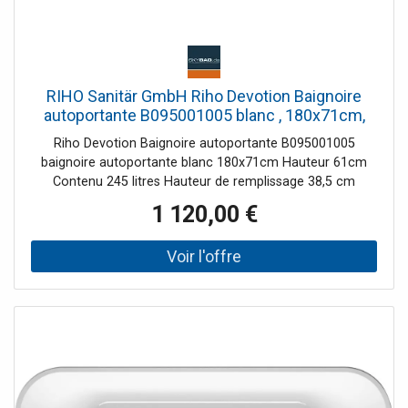
RIHO Sanitär GmbH Riho Devotion Baignoire
autoportante B095001005 blanc , 180x71cm,
sans fonction de remplissage, avec tablier en
Riho Devotion Baignoire autoportante B095001005
acrylique
baignoire autoportante blanc 180x71cm Hauteur 61cm
Contenu 245 litres Hauteur de remplissage 38,5 cm
Comprend un panneau acrylique cadre de pied inclus avec
1 120,00 €
kit de vidange et de trop-plein avec vanne de vidange pop-
up avec siphon 40/50mm sans fonction de remplissage
de cuve Devotion est une baignoire en acrylique
autoportante qui a de l'allure. Il allie confort de couchage
et aspect luxueux. Devotion est fabriqué en acrylique
blanc à double paroi de haute qualité et est donc
insensible aux dépôts de calcaire. La baignoire est légère
et facile à installer. Le modèle autoportant est
asymétrique et a une forme assise/couchée spéciale,
idéale pour se détendre et s'allonger ou s'asseoir. Les