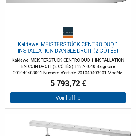
Kaldewei MEISTERSTÜCK CENTRO DUO 1
INSTALLATION D'ANGLE DROIT (2 CÔTÉS)
1137-4040 Baignoire 201040403001 180 x 80
Kaldewei MEISTERSTÜCK CENTRO DUO 1 INSTALLATION
cm, brillant, blanc alpin
EN COIN DROIT (2 CÔTÉS) 1137-4040 Baignoire
201040403001 Numéro d'article 201040403001 Modèle:
1137 blanc alpin avec effet perlant avec bonde spéciale et
5 793,72 €
trop-plein KA 4040 montée en usine - sans fonction de
remplissage avec bonde émaillée et trop-plein conception
autonome Acier simplicité puriste et élégance simple
caractérisent cette baignoire