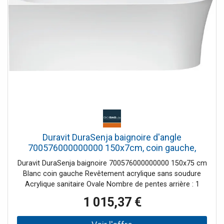
Duravit DuraSenja baignoire d'angle
700576000000000 150x7cm, coin gauche,
blanc
Duravit DuraSenja baignoire 700576000000000 150x75 cm
Blanc coin gauche Revêtement acrylique sans soudure
Acrylique sanitaire Ovale Nombre de pentes arrière : 1
Débordement Y compris garniture de vidange/trop-plein,
1 015,37 €
garniture spéciale de vidange et de trop-plein Couleur
intérieure blanche, brillante Couleur extérieure blanche,