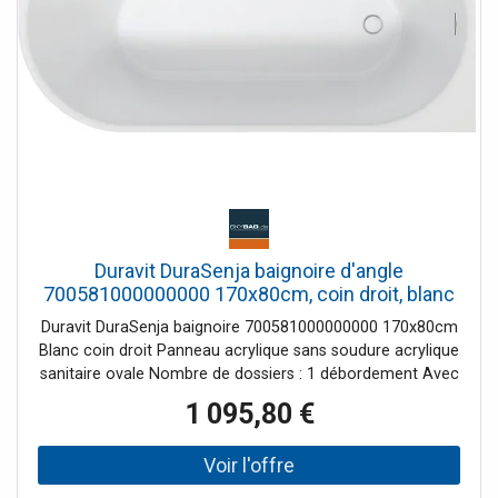
Duravit DuraSenja baignoire d'angle
700581000000000 170x80cm, coin droit, blanc
Duravit DuraSenja baignoire 700581000000000 170x80cm
Blanc coin droit Panneau acrylique sans soudure acrylique
sanitaire ovale Nombre de dossiers : 1 débordement Avec
kit de vidange / trop-plein, kit spécial de vidange et de
1 095,80 €
trop-plein Couleur intérieure blanc, brillant Couleur
extérieure blanc, brillant socle inclus Avec kit de
vidange/trop-plein Y compris les instructions de montage
Revêtement de baignoire inclus