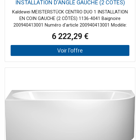
INSTALLATION D'ANGLE GAUCHE (2 CÔTÉS)
1136-4041 Baignoire 200940413001 180 x 80
Kaldewei MEISTERSTÜCK CENTRO DUO 1 INSTALLATION
cm, brillant, blanc alpin
EN COIN GAUCHE (2 CÔTÉS) 1136-4041 Baignoire
200940413001 Numéro d'article 200940413001 Modèle:
1136 blanc avec effet perlant avec bonde spéciale et
6 222,29 €
trop-plein KA 4041 montée en usine - avec fonction de
remplissage avec bonde émaillée et trop-plein conception
autonome Acier simplicité puriste et élégance simple
caractérisent cette baignoire