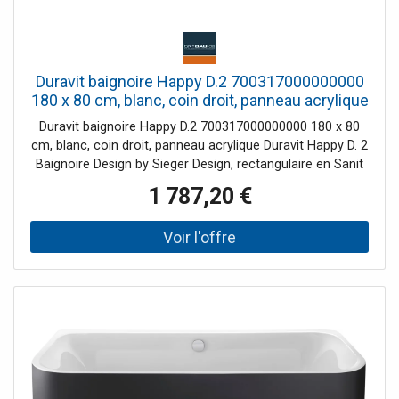
Duravit baignoire Happy D.2 700317000000000
180 x 80 cm, blanc, coin droit, panneau acrylique
Duravit baignoire Happy D.2 700317000000000 180 x 80
cm, blanc, coin droit, panneau acrylique Duravit Happy D. 2
Baignoire Design by Sieger Design, rectangulaire en Sanit
aracrylique de 5 mm et colorée à travers. Version coin
1 787,20 €
droit avec revêtement et cadre en acrylique moulé.
Intérieur rectangulaire avec coins arrondis. Profondeur
intérieure 460 mm. Jante de bain (LxH) 70x30mm.
Dimensions du fond du plateau (Lxl) 1030x360 mm,
dimensions intérieures du plateau (Lxl) 1740x700 mm.
Égoutter et déborder au milieu. Options pour les systèmes
balnéo: Air-System, Jet-System, Combi P, E ou Combi
supplémentaires en option pour Combi E: LED couleur
lumière, Chauffage , gestion de l'hygiène UV. Modules
supplémentaires en option pour le système Combi L:
gestion de la lumière colorée LED, de la température L et