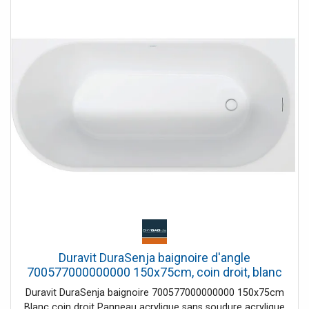
mm. Égoutter et déborder au milieu. Options pour les
systèmes balnéo: Air-System, Jet-System, Combi P, E ou
Combi supplémentaires en option pour Combi E: LED
couleur lumière, Chauffage , gestion de l'hygiène UV.
Modules supplémentaires en option pour le système
Combi L: gestion de la lumière colorée LED, de la
température L et de l'hygiène UV. Accessoires de salle de
bain: kit de vidage et trop-plein Quadroval (chrome),
ensemble de vidage et de trop-plein Quadroval, avec
remplissage de baignoire (chrome), ensemble de vidage et
de trop-plein, avec entrée au sol (chrome), éclairage LED
coloré, avec télécommande, sonorisation et couvercles
de bain. Dimensions (Lxlxh) 1800x800x600mm. Capacité
nette 175 litres. Blanc. N ° de commande.
700316000000000 .
Duravit DuraSenja baignoire d'angle
700577000000000 150x75cm, coin droit, blanc
Duravit DuraSenja baignoire 700577000000000 150x75cm
Blanc coin droit Panneau acrylique sans soudure acrylique