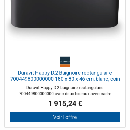
de l'hygiène UV. Accessoires de salle de bain: Set de
vidage et trop-plein Quadroval (chrome), ensemble de
vidage et de trop-plein Quadroval, avec remplissage de
baignoire (chrome), ensemble de vidage et de trop-plein,
avec entrée au sol (chrome), éclairage LED coloré, avec
télécommande, sonorisation et caches de bain.
Dimensions (Lxlxh) 1800x800x600mm. Capacité nette 175
litres. Blanc. N ° de commande. 700317000000000 .
Duravit Happy D.2 Baignoire rectangulaire
700449800000000 180 x 80 x 46 cm, blanc, coin
gauche, acrylique Graphit Match2 Supermatt
Duravit Happy D.2 baignoire rectangulaire
700449800000000 avec deux biseaux avec cadre
1 915,24 €