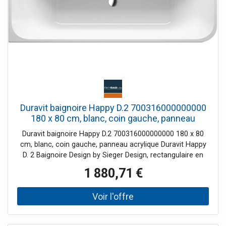
Duravit baignoire Happy D.2 700316000000000
180 x 80 cm, blanc, coin gauche, panneau
acrylique
Duravit baignoire Happy D.2 700316000000000 180 x 80
cm, blanc, coin gauche, panneau acrylique Duravit Happy
D. 2 Baignoire Design by Sieger Design, rectangulaire en
Sanit aracrylique de 5 mm et colorée à travers. Version
1 880,71 €
coin gauche et avec revêtement et cadre en acrylique
moulé. Intérieur rectangulaire avec coins arrondis.
Profondeur intérieure 460 mm. Jante de bain (LxH)
70x30mm. Dimensions du fond du plateau (Lxl) 1030x360
mm, dimensions intérieures du plateau (Lxl) 1740x700