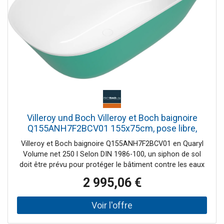
Villeroy und Boch Villeroy et Boch baignoire
Q155ANH7F2BCV01 155x75cm, pose libre,
tablier Color on Demand, blanc
Villeroy et Boch baignoire Q155ANH7F2BCV01 en Quaryl
Volume net 250 l Selon DIN 1986-100, un siphon de sol
doit être prévu pour protéger le bâtiment contre les eaux
de ruissellement / débordement lors de l'installation d'une
2 995,06 €
baignoire sans trop-plein Aucun siphon de sol n'est requis
avec ViFlow +