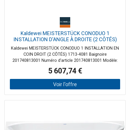
Kaldewei MEISTERSTÜCK CONODUO 1
INSTALLATION D'ANGLE À DROITE (2 CÔTÉS)
1713-4081 Baignoire 201740813001 180 x 80
Kaldewei MEISTERSTÜCK CONODUO 1 INSTALLATION EN
cm, brillant, blanc alpin
COIN DROIT (2 CÔTÉS) 1713-4081 Baignoire
201740813001 Numéro d'article 201740813001 Modèle:
1713 variante carrée classique blanc avec effet perlant
5 607,74 €
avec bonde spéciale et trop-plein KA 4081 montée en
usine - avec fonction de remplissage avec bonde émaillée
et trop-plein conception autonome Acier design rectiligne
et puriste spécialement développé pour une installation en
coin