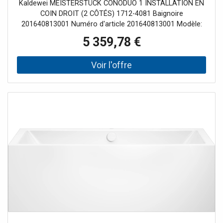
Kaldewei MEISTERSTÜCK CONODUO 1 INSTALLATION EN
cm, brillant, blanc alpin
COIN DROIT (2 CÔTÉS) 1712-4081 Baignoire
201640813001 Numéro d'article 201640813001 Modèle:
1712 variante carrée classique blanc avec effet perlant
5 359,78 €
avec bonde spéciale et trop-plein KA 4081 montée en
usine - avec fonction de remplissage avec bonde émaillée
et trop-plein conception autonome Acier design rectiligne
et puriste spécialement développé pour une installation en
coin