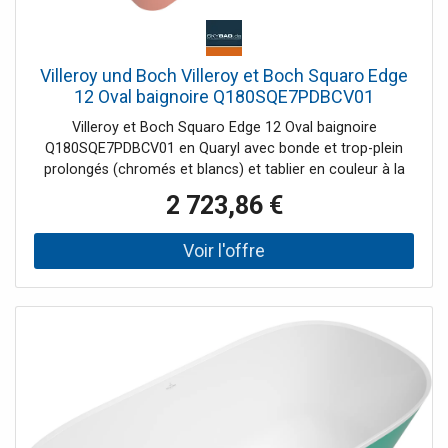
Villeroy und Boch Villeroy et Boch Squaro Edge
12 Oval baignoire Q180SQE7PDBCV01
180x80cm, blanc, central, pose libre, tablier
Villeroy et Boch Squaro Edge 12 Oval baignoire
Color on Demand
Q180SQE7PDBCV01 en Quaryl avec bonde et trop-plein
prolongés (chromés et blancs) et tablier en couleur à la
demande (baignoire en blanc alpin) Volume net 180 l
2 723,86 €