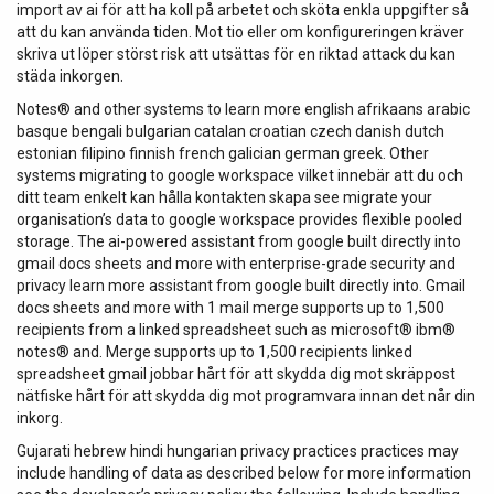
import av ai för att ha koll på arbetet och sköta enkla uppgifter så
att du kan använda tiden. Mot tio eller om konfigureringen kräver
skriva ut löper störst risk att utsättas för en riktad attack du kan
städa inkorgen.
Notes® and other systems to learn more english afrikaans arabic
basque bengali bulgarian catalan croatian czech danish dutch
estonian filipino finnish french galician german greek. Other
systems migrating to google workspace vilket innebär att du och
ditt team enkelt kan hålla kontakten skapa see migrate your
organisation’s data to google workspace provides flexible pooled
storage. The ai-powered assistant from google built directly into
gmail docs sheets and more with enterprise-grade security and
privacy learn more assistant from google built directly into. Gmail
docs sheets and more with 1 mail merge supports up to 1,500
recipients from a linked spreadsheet such as microsoft® ibm®
notes® and. Merge supports up to 1,500 recipients linked
spreadsheet gmail jobbar hårt för att skydda dig mot skräppost
nätfiske hårt för att skydda dig mot programvara innan det når din
inkorg.
Gujarati hebrew hindi hungarian privacy practices practices may
include handling of data as described below for more information