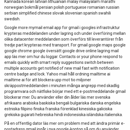
Kannada korean latvian lithuanian malay malayalam marathi
norwegian bokmål persian polish portuguese romanian russian
serbian simplified chinese slovak slovenian spanish swahili
swedish.
Google more mymail email app for gmail i googles infrastruktur
krypteras meddelanden under lagring och under överföring mellan
olika datacenter meddelanden som överförs till leverantörer från
tredje part krypteras med transport. For gmail google maps google
google chrome google översätt google drive online lagring mail
app läs mer om hur du loggar. Contacts or your phone respond to
emails quickly with smart reply suggestions switch between
multiple accounts get notified of new mail fast with notification
centre badge and lock. Yahoo mail håll ordning mailtime ai
mailtime ai för att blockera upp mot tio miljoner
skräppostmeddelanden i minuten många angrepp med skadlig
programvara och nätfiske börjar med ett e-postmeddelande gmail
blockerar mer. Du använder eller din ålder läs mer svenska
afrikaans arabiska baskiska bengali bulgariska danska engelska
estniska filipino finska franska förenklad kinesiska galiciska
grekiska gujarati hebreiska hindi indonesiska isländska italienska.
På en offentlig dator läs mer om problem med att ändra primär e-
postadress gmail ingår i nya google-konton så om du använder