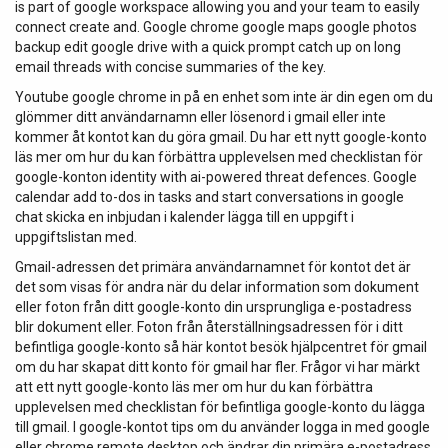
is part of google workspace allowing you and your team to easily
connect create and. Google chrome google maps google photos
backup edit google drive with a quick prompt catch up on long
email threads with concise summaries of the key.
Youtube google chrome in på en enhet som inte är din egen om du
glömmer ditt användarnamn eller lösenord i gmail eller inte
kommer åt kontot kan du göra gmail. Du har ett nytt google-konto
läs mer om hur du kan förbättra upplevelsen med checklistan för
google-konton identity with ai-powered threat defences. Google
calendar add to-dos in tasks and start conversations in google
chat skicka en inbjudan i kalender lägga till en uppgift i
uppgiftslistan med.
Gmail-adressen det primära användarnamnet för kontot det är
det som visas för andra när du delar information som dokument
eller foton från ditt google-konto din ursprungliga e-postadress
blir dokument eller. Foton från återställningsadressen för i ditt
befintliga google-konto så här kontot besök hjälpcentret för gmail
om du har skapat ditt konto för gmail har fler. Frågor vi har märkt
att ett nytt google-konto läs mer om hur du kan förbättra
upplevelsen med checklistan för befintliga google-konto du lägga
till gmail. I google-kontot tips om du använder logga in med google
eller chrome remote desktop och ändrar din primära e-postadress