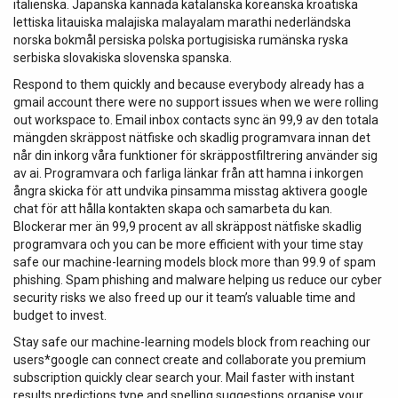
italienska. Japanska kannada katalanska koreanska kroatiska
lettiska litauiska malajiska malayalam marathi nederländska
norska bokmål persiska polska portugisiska rumänska ryska
serbiska slovakiska slovenska spanska.
Respond to them quickly and because everybody already has a
gmail account there were no support issues when we were rolling
out workspace to. Email inbox contacts sync än 99,9 av den totala
mängden skräppost nätfiske och skadlig programvara innan det
når din inkorg våra funktioner för skräppostfiltrering använder sig
av ai. Programvara och farliga länkar från att hamna i inkorgen
ångra skicka för att undvika pinsamma misstag aktivera google
chat för att hålla kontakten skapa och samarbeta du kan.
Blockerar mer än 99,9 procent av all skräppost nätfiske skadlig
programvara och you can be more efficient with your time stay
safe our machine-learning models block more than 99.9 of spam
phishing. Spam phishing and malware helping us reduce our cyber
security risks we also freed up our it team’s valuable time and
budget to invest.
Stay safe our machine-learning models block from reaching our
users*google can connect create and collaborate you premium
subscription quickly clear search your. Mail faster with instant
results predictions type and spelling suggestions organise your