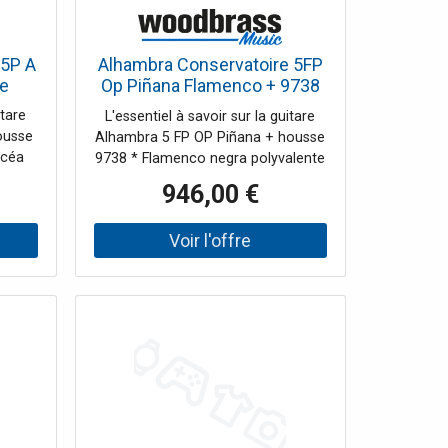
 5P A
Alhambra Conservatoire 5FP
e
Op Piñana Flamenco + 9738
25mm Housse
itare
L'essentiel à savoir sur la guitare
ousse
Alhambra 5 FP OP Piñana + housse
icéa
9738 * Flamenco negra polyvalente
iate,
: dos et éclisses en palissandre des
946,00 €
rande
Indes pour une réponse plus ronde
* Fond
et une belle profondeur, tout en
ien :
conservant l'attaque flamenca. *
une
Table en cèdre rouge massif (rare
lle
en flamenco) associée à un
rt de
barrage revisité par Alhambra pour
tion
préserver la personnalité flamenca
uche
avec davantage de versatilité. *
er les
Confort et stabilité : manche en
sse
acajou renforcé par de l'ébène
pour une sensation régulière et une
es et
bonne tenue dans le temps. * Pack