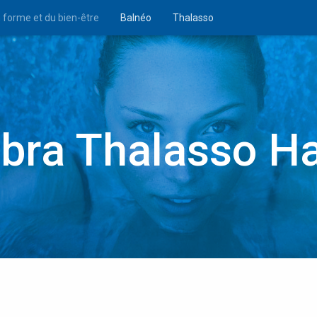
n forme et du bien-être
Balnéo
Thalasso
mbra Thalasso 