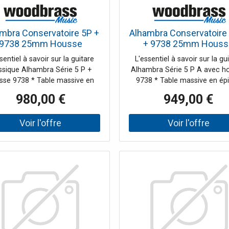
mbra Conservatoire 5P +
Alhambra Conservatoire
9738 25mm Housse
+ 9738 25mm Houss
sentiel à savoir sur la guitare
L'essentiel à savoir sur la gu
ssique Alhambra Série 5 P +
Alhambra Série 5 P A avec h
sse 9738 * Table massive en
9738 * Table massive en ép
dre rouge : réponse rapide,
allemand : une réponse imméd
980,00 €
949,00 €
eur et belles nuances pour le
une belle projection et une g
eu en classique comme en
précision dans l'articulation. 
rstyle. * Ligne Conservatoire :
et éclisses en palissandre ind
iveau de finition et de confort
apporte de la profondeur, 
pensé pour progresser
chaleur naturelle et une be
ieusement (action travaillée,
richesse harmonique. * Confo
er fluide). * Palissandre indien
jeu "Conservatory Line" : ac
os et aux éclisses : projection
travaillée pour une main ga
néreuse, graves présents et
détendue, idéale pour enchaîn
in naturel. * Housse Alhambra
heures de pratique. * Hou
 incluse : rembourrage 25 mm
Alhambra 9738 incluse :
 0,98", 3 poches, sangles et
rembourrage 25 mm, 3 poch