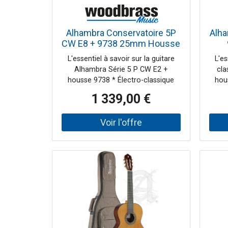
Alhambra Conservatoire 5P
Alha
CW E8 + 9738 25mm Housse
L'essentiel à savoir sur la guitare
L'es
Alhambra Série 5 P CW E2 +
cla
housse 9738 * Électro-classique
hou
cutaway : accès facilité aux aigus
cè
1 339,00 €
pour les solos et le jeu moderne. *
chal
Table en cèdre rouge massif :
j
réponse rapide, chaleur et richesse
finge
harmonique. * Palissandre indien au
un n
dos et aux éclisses : projection et
graves structurés. * Housse
sér
Alhambra 9738 incluse :
touch
rembourrage 25 mm et protections
au d
dédiées pour le transport. Une
gé
référence de la " Ligne
susta
Conservatoire " Alhambra La
9738
Alhambra 5 P s'inscrit comme une
/