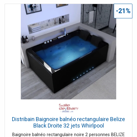
entrevoir la lumière des spots de chromothérapie et
confère à votre salle de bain une atmosphère romantique.
-21%
Une cascade déferle dans l'angle de la baignoire balnéo,
imaginez-vous ailleurs! Le + : La baignoire balnéo d'angle
Romantica est disponible en deux versions, avec ou sans
options, ici sans option.
Distribain Baignoire balnéo rectangulaire Belize
Black Droite 32 jets Whirlpool
Baignoire balnéo rectangulaire noire 2 personnes BELIZE