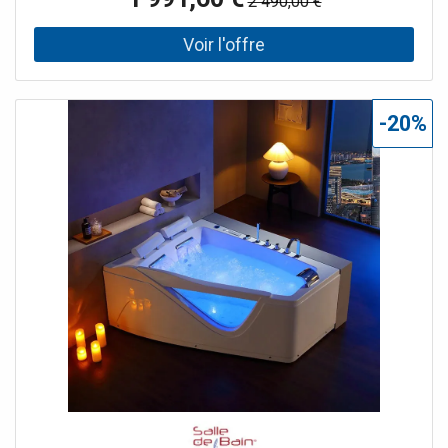
2 490,00 €
d'une grande. Son faible encombrement vous permet de
profiter des bienfaits de la thalassothérapie dans une
petite salle de bain, ses multiples jets au nombre de 48
vous massent de la tête aux pieds, ses appuie-têtes vous
offrent une décontraction totale, ses connexion CD et
USB personnalisent votre bain par une musique de votre
-20%
choix... Le + : La baignoire balnéo 170x80 avec jets Islande
est livrée avec 3 tabliers afin de vous permettre de
l'installer à votre guise au milieu d'un mur, dans un angle
gauche ou dans un angle droit.