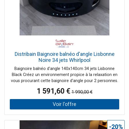
Distribain Baignoire balnéo d'angle Lisbonne
Noire 34 jets Whirlpool
Baignoire balnéo d'angle 140x140cm 34 jets Lisbonne
Black Créez un environnement propice à la relaxation en
vous procurant cette baignoire d'angle pour 2 personnes.
Très pratique, cette baignoire balnéo LISBONNE
1 591,60 €
1 990,00 €
s'intégrera facilement dans votre salle de bain avec sa
forme et sa taille. Installez-vous confortablement dans
l'une des deux places de cette baignoire balnéo d'angle de
140x140 cm et profitez d'une séance balnéo à domicile
avec les 34 jets massants. Ceux-ci sont répartis en fond
de cuve, en jets dorsaux et latéraux, mais également au
-20%