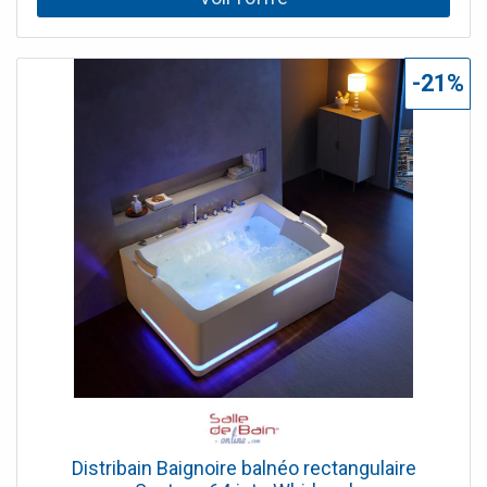
d'air dont 4 injecteurs d'air chromothérapie à LED, 6 Jets
d'eau dorsaux et chromothérapie. Ses cascades
cervicales à éclairage led vous feront le plus grand bien.
La forme innovante de la baignoire balnéo VULCANO
-21%
s'intègre harmonieusement dans les salles de bain
modernes, offrant une touche d'élégance et de
sophistication. L'asymétrie permet une optimisation de
l'espace, s'adaptant parfaitement aux configurations
variées. Choisir la baignoire VULCANO, c'est opter pour
une expérience de relaxation incomparable. C'est
l'opportunité de transformer votre salle de bain en un
véritable refuge de sérénité et de confort, où chaque bain
devient un rituel de détente et de plaisir. Le + : La baignoire
à jets d'eau Vulcano est disponible en version gauche ou
droite pour s'adapter à vos exigences, est équipée de
deux barres d'appui et d'un panneau de contrôle.
Distribain Baignoire balnéo rectangulaire