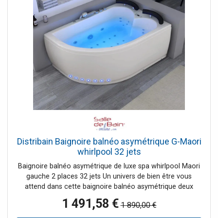
Distribain Baignoire balnéo asymétrique G-Maori
whirlpool 32 jets
Baignoire balnéo asymétrique de luxe spa whirlpool Maori
gauche 2 places 32 jets Un univers de bien être vous
attend dans cette baignoire balnéo asymétrique deux
place. Vous profiterez de 32 jets pour des massages
1 491,58 €
1 890,00 €
mêlant eau et air tantôt relaxants tantôt dynamisants. Le
régulateur de pression des jets, venturi, vous permettra de