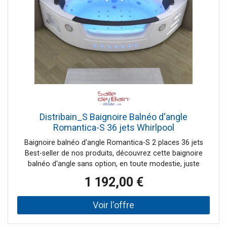
Distribain_S Baignoire Balnéo d'angle
Romantica-S 36 jets Whirlpool
Baignoire balnéo d'angle Romantica-S 2 places 36 jets
Best-seller de nos produits, découvrez cette baignoire
balnéo d'angle sans option, en toute modestie, juste
l'essentiel pour profiter d'un bain relaxant à domicile, seul
1 192,00 €
ou à deux. Une fois installé dans la baignoire balnéo
d'angle, vous vous laissez relaxer par les 36 jets
d'hydromassage tout le long de votre corps. Un régulateur
permet de gérer l'intensité des jets. Le hublot laisse