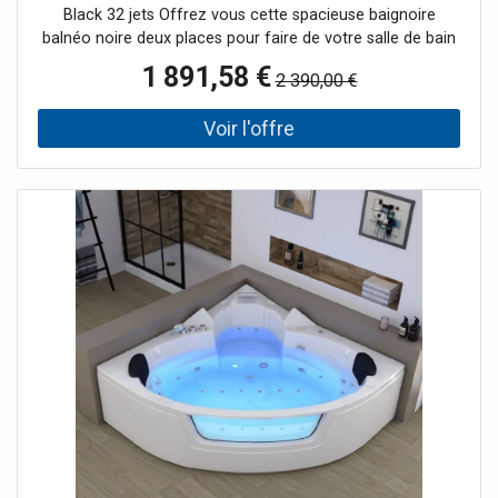
Black 32 jets Offrez vous cette spacieuse baignoire
balnéo noire deux places pour faire de votre salle de bain
un véritable temple de bien-être. En effet, cette grande
1 891,58 €
2 390,00 €
baignoire balnéo rectangulaire offre deux larges places
côte à côte pour des moment de détente partagée. Les
32 jets hydromassant prendront soin de vous de la tête
aux pieds. Savamment répartis, ils massent votre corps en
mêlant eau et air. 16 Injecteurs d'air en fond de cuve
soulagent les tensions musculaires en propulsant de fines
bulles sous votre corps. 4 Buses d'eau dorsales par place
vous massent de manière tonique. Les turbobuses
latérales et plantaires viennent compléter le tout. Le
régulateur de pression permet d'intensifier les massages.
Un spot subaquatique permet de combiner la
chromothérapie à la balnéothérapie pour libérer
également l'esprit. Le + : Ses 3 tabliers permettent de la
placer dans l'angle de votre choix!