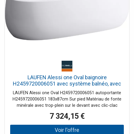
de la baignoire "gain de place" de 140x140 : Son gabarit,
son hublot et ses nombreux jets !
LAUFEN Alessi one Oval baignoire
H2459720006051 avec système balnéo, avec
tablier, avec buses d'air, sans éclairage sous-
LAUFEN Alessi one Oval H2459720006051 autoportante
marin
H2459720006051 183x87cm Sur pied Matériau de fonte
minérale avec trop-plein sur le devant avec clic-clac
garniture de vidange et siphon Trop-plein pré-assemblé
7 324,15 €
Base pré-assemblée Profondeur du bain 460 mm Volume
net 240 l 131 5kg