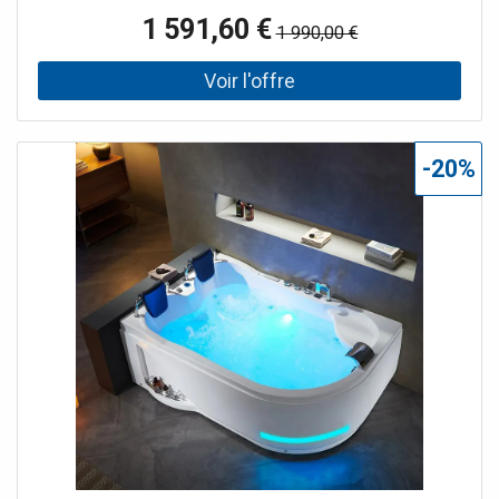
magnifique baignoire bénéficie de 40 jets massants pour
1 591,60 €
1 990,00 €
une détente absolue. Le spot subaquatique et l' éclairage
sur tablier diffusent leur lumière pour illuminer votre salle
de bain toute entière et disperser ses bienfaits
thérapeutiques ! Le + : ses éclairages chaleureux pour une
expérience de bain sans égale.
-20%