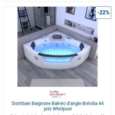
baignoire pour un bien-être maximal. Les vertus
bienfaisantes de la chromothérapie complètent cet
-22%
instant paisible en tandem. Le + : Une version côté gauche
pour s'adapter à vos envies, la sortie et la barre d'appui
sont à votre gauche, panneau de contrôle et robinetterie
à droite.
Distribain Baignoire Balnéo d'angle Brésilia 44
jets Whirlpool