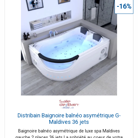
vous permet de garder votre bain à température
-16%
constante. Les 7 leds en façade soulignent joliment la
courbure de l'angle à hublot. Afin de créer une ambiance
propice à la détente, ce modèle de baignoire balnéo
asymétrique de 180 cm est équipé d'une radio. Installé
confortablement, la tête contre l'appuie tête, profitez de
ce moment en musique pour vous relaxer. L'entretien de
cette baignoire balnéo de 180 x120 est rapide et facile. Ce
modèle bénéficie d'une garantie de 5 ans. Le + de ma
baignoire balnéo 180 x121 cm : choisissez la finition droite
ou gauche pour une intégration parfaite de cette
baignoire asymétrique de 180cm de long dans votre salle
de bain, grâce à son angle droit.
Distribain Baignoire balnéo asymétrique G-
Maldives 36 jets
Baignoire balnéo asymétrique de luxe spa Maldives
gauche 2 places 36 jets La sobriété au coeur de votre