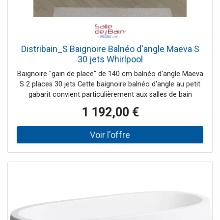
Distribain_S Baignoire Balnéo d'angle Maeva S
30 jets Whirlpool
Baignoire "gain de place" de 140 cm balnéo d'angle Maeva
S 2 places 30 jets Cette baignoire balnéo d'angle au petit
gabarit convient particulièrement aux salles de bain
étroites. Idéal pour équiper votre salle de bain, cette
1 192,00 €
baignoire et son gain de place, avec 140cm de long,
sauront vous séduire. Ce modèle offre 30 jets et vous
permet de découvrir la balnéothérapie à domicile à petit
prix. Les deux places face à face bénéficient de jets
massant savamment répartis. Avec 2x6 Jets dorsaux, 2x2
turbobuses latérales, 12 injecteurs d'air en fond de cuve et
enfin 2 jets d'eau dorsaux sur la place en angle, cette
baignoire "gain de place" de 140 cm promet de beaux
moments de détente. Le grand hublot en façade permet
de diffuser la lumière du spot subaquatique de
chromothérapie à travers toute votre salle de bain. Le +