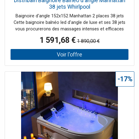
Distribain Baignoire Balnéo d'angle Manhattan
38 jets Whirlpool
Baignoire d'angle 152x152 Manhattan 2 places 38 jets
Cette baignoire balnéo led d'angle de luxe et ses 38 jets
vous procurerons des massages intenses et efficaces
pour un bien-être total. Sa barre d'appui blanche et ses
1 591,68 €
1 890,00 €
leds en façade lui donnent un style moderne. Le + : Le bac
de rangement de cette baignoire balnéo à led vous
permet de garder vos produits de toilettes ou serviettes
toujours à portée de main !
-17%