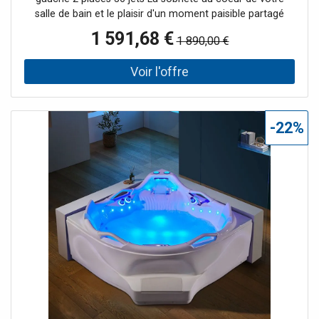
salle de bain et le plaisir d'un moment paisible partagé
avec votre partenaire à découvrir sans plus attendre grâce
1 591,68 €
1 890,00 €
à cette baignoire asymétrique au design épuré. Pilotez les
36 jets de massage à votre service à l'aide du panneau de
contrôle tactile multifonctions pour un bain personnalisé.
Le réchauffeur d'eau intégré vous permet de garder votre
bain à température constante. Les 7 leds en façade
soulignent joliment la courbure de l'angle. Le + : choisissez
-22%
la finition droite ou gauche pour une intégration parfaite
dans votre salle de bain.