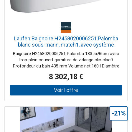
Laufen Baignoire H2458020006251 Palomba
blanc sous-marin, match1, avec système
balnéo
Baignoire H2458020006251 Palomba 183 5x96cm avec
trop-plein couvert garniture de vidange clic-clac0
Profondeur du bain 435 mm Volume net 160 l Diamètre
du drain 52 mm avec buses d'air
8 302,18 €
-21%