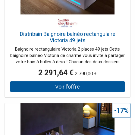
Distribain Baignoire balnéo rectangulaire
Victoria 49 jets
Baignoire rectangulaire Victoria 2 places 49 jets Cette
baignoire balnéo Victoria de charme vous invite à partager
votre bain à bulles à deux ! Chacun des deux dossiers
inclinés vous offrent 15 jets pour le dos ainsi que 8
2 291,64 €
2 790,00 €
turbobuses latérales. Cette baignoire dispose de 26
injecteurs d'air répartis sur tout le fond de cuve, dont 6 à
led. Les nombreux jets massants de la baignoire Victoria
sont entraînés par une pompe à eau ainsi qu'une pompe à
air et réglables facilement grâce au bouton régulateur de
pression des jets pour un bain personnalisé. La
-17%
température idéale est possible avec son robinet mitigeur
et son réchauffeur d'eau. Ce dernier maintiendra la
température souhaitée. Le panneau de commande tactile
vous donnera accès au réglage de la musique ou de