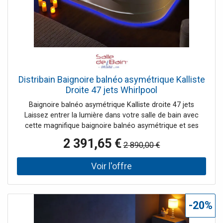
Distribain Baignoire balnéo asymétrique Kalliste
Droite 47 jets Whirlpool
Baignoire balnéo asymétrique Kalliste droite 47 jets
Laissez entrer la lumière dans votre salle de bain avec
cette magnifique baignoire balnéo asymétrique et ses
cascades cervicales éclairées. Cette magnifique baignoire
2 391,65 €
2 890,00 €
bénéficie de 47 jets massants pour une détente absolue.
Les spots subaquatiques, les éclairages robinetterie et
cascades diffusent leur lumière pour illuminer votre salle
de bain toute entière et disperser ses bienfaits
thérapeutiques ! Le + : la large cascade intérieure et ses
multiples éclairages pour une expérience de bain sans
-20%
égale.