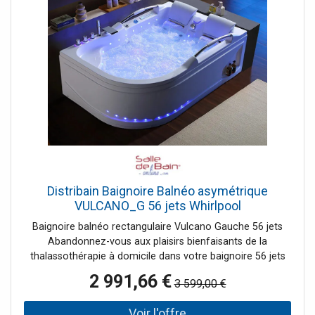
l'ozonateur par exemple. L'ozonateur vous facilitera la vie
puisqu'il nettoiera la baignoire balnéo Victoria jusque dans
les tuyaux. Ensuite un simple nettoyage habituel de la cuve
suffira à son entretien. Le + de la baignoire d'angle Victoria
: Ses nombreux jets !
Distribain Baignoire Balnéo asymétrique
VULCANO_G 56 jets Whirlpool
Baignoire balnéo rectangulaire Vulcano Gauche 56 jets
Abandonnez-vous aux plaisirs bienfaisants de la
thalassothérapie à domicile dans votre baignoire 56 jets
d'eau Vulcano. La technologie s'invite dans votre salle de
2 991,66 €
3 599,00 €
bain pour satisfaire vos envies d'évasion dans le monde
du bien-être grâce à tous ses équipements : 26 Injecteurs