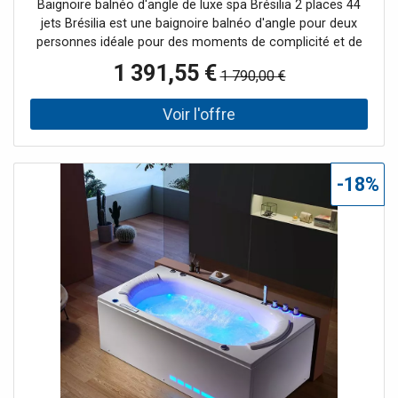
Baignoire balnéo d'angle de luxe spa Brésilia 2 places 44
jets Brésilia est une baignoire balnéo d'angle pour deux
personnes idéale pour des moments de complicité et de
détente. Vous disposez de nombreux jets de massage, de
1 391,55 €
1 790,00 €
la chromothérapie et d'une cascade d'eau pour un bien-
être total. Le + : Brésilia dispose d'une place assise en
angle avec dossier confort percé, et jets hydromassants.
-18%