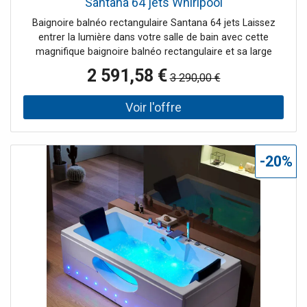
Santana 64 jets Whirlpool
Baignoire balnéo rectangulaire Santana 64 jets Laissez
entrer la lumière dans votre salle de bain avec cette
magnifique baignoire balnéo rectangulaire et sa large
cascade éclairée. Cette magnifique baignoire bénéficie de
2 591,58 €
3 290,00 €
64 jets massants pour une détente absolue. Les spots
subaquatiques et les éclairages sur tablier diffusent leur
lumière pour illuminer votre salle de bain toute entière et
disperser ses bienfaits thérapeutiques ! Le + : la large
cascade intérieure et ses multiples éclairages pour une
expérience de bain sans égale.
-20%