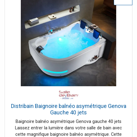
niveau des cervicales, pour un massage très appréciable !
Cette baignoire d'angle pour 2 personnes se remplit par
une cascade, et vous offre de jolis jeux de lumière avec
ses spots chromothérapiques. Son hublot design et ses
leds en façade donneront à votre salle de bain un esprit
très moderne. Le + : Sa cascade en escalier
Distribain Baignoire balnéo asymétrique Genova
Gauche 40 jets
Baignoire balnéo asymétrique Genova gauche 40 jets
Laissez entrer la lumière dans votre salle de bain avec
cette magnifique baignoire balnéo asymétrique. Cette