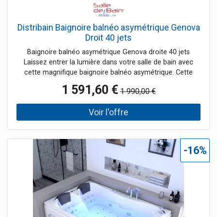
Distribain Baignoire balnéo asymétrique Genova
Droit 40 jets
Baignoire balnéo asymétrique Genova droite 40 jets
Laissez entrer la lumière dans votre salle de bain avec
cette magnifique baignoire balnéo asymétrique. Cette
magnifique baignoire bénéficie de 40 jets massants pour
1 591,60 €
1 990,00 €
une détente absolue. Le spot subaquatique et l' éclairage
sur tablier diffusent leur lumière pour illuminer votre salle
de bain toute entière et disperser ses bienfaits
thérapeutiques ! Le + : ses éclairages chaleureux pour une
expérience de bain sans égale.
-16%