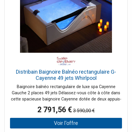
L'ozonateur vous facilitera la vie puisqu'il nettoiera la
baignoire balnéo Love story jusque dans les tuyaux.
Ensuite un simple nettoyage habituel de la cuve suffira à
son entretien. Le + de la baignoire d'angle Love story : Son
charme, son marchepied et ses porte-gobelets lumineux !
Distribain Baignoire Balnéo rectangulaire G-
Cayenne 49 jets Whirlpool
Baignoire balnéo rectangulaire de luxe spa Cayenne
Gauche 2 places 49 jets Délassez-vous côte à côte dans
cette spacieuse baignoire Cayenne dotée de deux appuis-
tête sous lesquels se trouvent deux cascades cervicales
2 791,56 €
3 590,00 €
éclairées par LED, la sérénité à son paroxysme pour un
instant détente partagé au sein de votre salle de bain. Une
douce cascade chatouille vos pieds à température
constante grâce au réchauffeur d'eau qui équipe votre