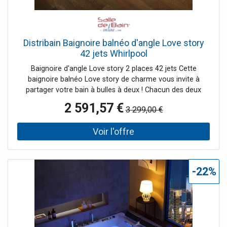
Distribain Baignoire balnéo d'angle Love story
42 jets Whirlpool
Baignoire d'angle Love story 2 places 42 jets Cette
baignoire balnéo Love story de charme vous invite à
partager votre bain à bulles à deux ! Chacun des deux
dossiers inclinés vous offrent 2 turbobuses et 2 x 7 jets
2 591,57 €
3 299,00 €
pour le dos, puis des buses latérales. Cette baignoire
dispose de 23 injecteurs d'air répartis sur tout le fond de
cuve dont 4 spots subaquatiques. Les nombreux jets
massants de la baignoire Love story sont entraînés par
une pompe à eau ainsi qu'une pompe à air et réglables
facilement grâce au bouton régulateur de pression des
-22%
jets pour un bain personnalisé. La température idéale est
possible avec son robinet mitigeur et son réchauffeur
d'eau. Ce dernier maintiendra la température souhaitée. Le
panneau de commande tactile vous donnera accès au
réglage de la musique ou de l'ozonateur par exemples.