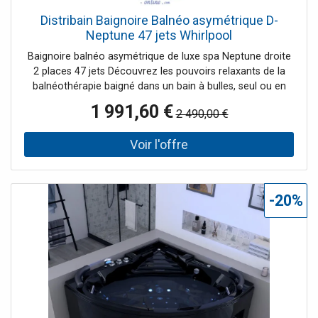
Distribain Baignoire Balnéo asymétrique D-
Neptune 47 jets Whirlpool
Baignoire balnéo asymétrique de luxe spa Neptune droite
2 places 47 jets Découvrez les pouvoirs relaxants de la
balnéothérapie baigné dans un bain à bulles, seul ou en
couple, au cœur de votre salle de bain. 12 jets
1 991,60 €
2 490,00 €
décontractent vos muscles dorsaux, 2 turbobuses vous
massent les pieds, 29 injecteurs d'air en fond de cuve et la
chromothérapie contribuent à diminuer le stress de votre
journée. La forme de cette baignoire asymétrique
170x130 donne du style à votre salle de bain éclairée par
les spots integrés à votre baignoire. Vous profitez
-20%
également de vos musiques préférées grâce à une
connexion USB prévue à cet effet et aux haut-parleurs
intégrés. Le + : choisissez la finition droite ou gauche pour
une intégration parfaite dans votre salle de bain.