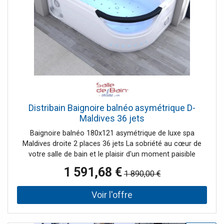
Distribain Baignoire balnéo asymétrique D-
Maldives 36 jets
Baignoire balnéo 180x121 asymétrique de luxe spa
Maldives droite 2 places 36 jets La sobriété au cœur de
votre salle de bain et le plaisir d'un moment paisible
partagé avec votre partenaire sont à découvrir sans plus
1 591,68 €
1 890,00 €
attendre grâce à cette baignoire asymétrique de 180cm
au design épuré. Pilotez les 36 jets de massage à votre
service à l'aide du panneau de contrôle tactile
multifonctions pour un bain personnalisé. Le réchauffeur
d'eau intégré de cette baignoire balnéo de 180x121 cm