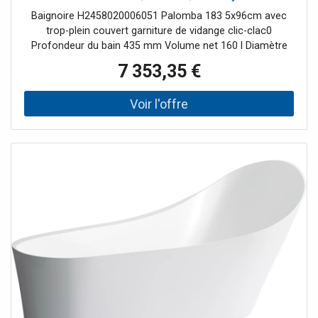
balnéo
Baignoire H2458020006051 Palomba 183 5x96cm avec
trop-plein couvert garniture de vidange clic-clac0
Profondeur du bain 435 mm Volume net 160 l Diamètre
du drain 52 mm avec buses d'air
7 353,35 €