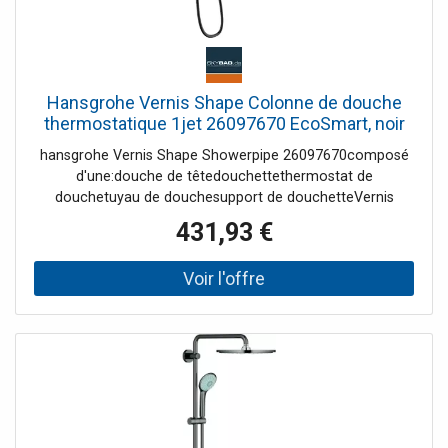
Hansgrohe Vernis Shape Colonne de douche
thermostatique 1jet 26097670 EcoSmart, noir
mat
hansgrohe Vernis Shape Showerpipe 26097670composé
d'une:douche de têtedouchettethermostat de
douchetuyau de douchesupport de douchetteVernis
Shape 230 1jetPommeau de douche taille douche de tête
431,93 €
230 x 170 mmType de jet de la douche de tête RainRotule
: douche de tête réglable en WinkelType de jet Douchette
pluiePluie intenseSupport de douchette réglable en
hauteur avec curseur poussoirBarre de douche diamètre
19 mmLongueur du bras de douche douche de tête 426
mmdébit maxi à 3 bar 8,7L/minVernis
thermostatiqueVerrouillage de sécurité à 40°Climiteur
d'eau chaude réglableutilisation simultanée des
consommateurs 801installation en surfaceTaille de
raccordement DN 15Filetage de raccordement G 1/2Pas