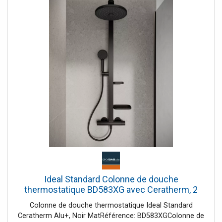
mmLongueur du bras de douche: 344 mmAngle
réglableDisque de pulvérisation Finition: Graphite
Pommeau de douche amovible Douchette à main 2
jetsModes de jet: Rain et ImpactRainChangement de jet
par simple pression (Select) Jouet puissant (FlexPower)
Élimination automatique du calcaire (QuickClean+)
Mitigeur douche thermostatique Ecostat FineSécurité de
température à 40 °CLimiteur d'eau chaude
réglableCompatible avec les chauffe-eau
instantanés Barre de doucheDiamètre : 22 mm Support de
douchettePushSlider : Le support de douchette pivote et
se déplace facilement d'une seule main Flexible de
douche Contenu de la livraison: Tuyau de douche avec
thermostatRaccords en SKit de fixationNotice
d'installation Activera S permet de réaliser des économies
d'eau tout en offrant une expérience de douche
complèteIssu de la recherche hansgrohe sur les jets, le
Ideal Standard Colonne de douche
nouveau système de douche hansgrohe Activera S 240
thermostatique BD583XG avec Ceratherm, 2
allie puissance et économie d'eau. Le jet Rain vivifiant
tablettes, Noir Mat
Colonne de douche thermostatique Ideal Standard
vous réveille le matin et vous redonne de l'énergie le soir.
Ceratherm Alu+, Noir MatRéférence: BD583XGColonne de
Le tout en consommant moins d'eau : grâce à la