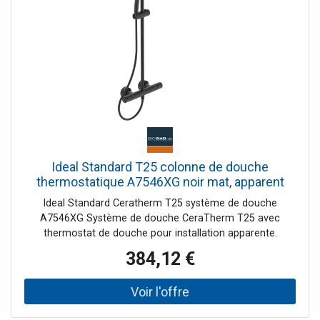
Ideal Standard T25 colonne de douche
thermostatique A7546XG noir mat, apparent
Ideal Standard Ceratherm T25 système de douche
A7546XG Système de douche CeraTherm T25 avec
thermostat de douche pour installation apparente.
Douche de tête avec rotule, Ø 200 mm douchette à main
384,12 €
fonction Idealrain Ø 100 mm avec fonction anti-calcaire
La longueur de la barre de douche aquifère peut être
ajustée une fois lors du montage( 1.030 - 1.330 mm)
avec coulisseau à bouton-poussoir pivotant et support