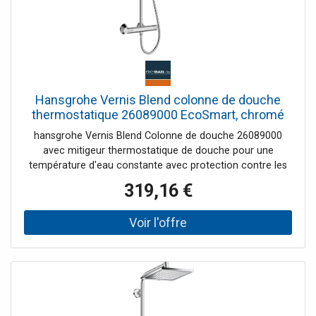
Hansgrohe Vernis Blend colonne de douche
thermostatique 26089000 EcoSmart, chromé
hansgrohe Vernis Blend Colonne de douche 26089000
avec mitigeur thermostatique de douche pour une
température d'eau constante avec protection contre les
brûlures Technologie EcoSmart économe en énergie et
319,16 €
en eau Basculer entre la douche de tête et la douchette
en tournant composé: d'une douche de tête douchette
thermostat de douche tuyau de douche support de
douchette Vernis Blend 200 1jet Pommeau de douche
taille douche de tête 205 mm Type de jet de la douche de
tête Rain Rotule : douche de tête réglable en Winkel Type
de jet Douchette pluie, Pluie intense Support de douchette
réglable en hauteur avec curseur poussoir Barre de
douche diamètre 19 mm Longueur du bras de douche