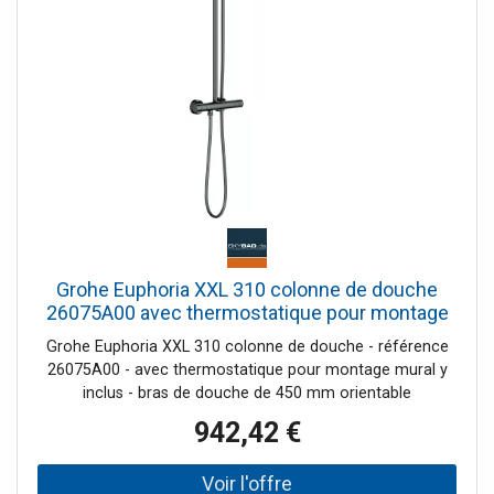
150 +/-12 mmNettoyage rapideDes performances XXL
Grohe Euphoria XXL 310 colonne de douche
26075A00 avec thermostatique pour montage
mural, hard graphite
Grohe Euphoria XXL 310 colonne de douche - référence
26075A00 - avec thermostatique pour montage mural y
inclus - bras de douche de 450 mm orientable
horizontalement - mitigeur thermostatique incluant
942,42 €
fonction inverseur 2 sorties permet le changement entre -
Rainshower® Cosmopolitan 310 douche de tête (27 477
000), avec rotule, angel de rotation +/- 15° - douchette á