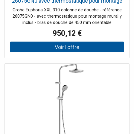
26075GN0 avec thermostatique pour montage
mural
Grohe Euphoria XXL 310 colonne de douche - référence
26075GN0 - avec thermostatique pour montage mural y
inclus - bras de douche de 450 mm orientable
horizontalement - mitigeur thermostatique incluant
950,12 €
fonction inverseur 2 sorties permet le changement entre -
Rainshower® Cosmopolitan 310 douche de tête (27 477
000), avec rotule, angel de rotation +/- 15° - douchette á
main Euphoria 110 Massage (27 221 000), ajustable en
hauteur - flexible Silverflex 1750 mm (28 388 000) - débit
minimal 7 l/min - Grohe DreamSpray® jet parfait uniforme
- Grohe StarLight® chrome éclatant et durable - Grohe
TurboStat® régulation thermostatique quasi-instantanée -
SpeedClean procédé anti-calcaire - Twistfree système
anti-torsion - adapté au chauffe-eau instantané à partir de
18 kW/h