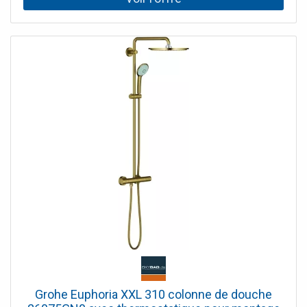
main Euphoria 110 Massage (27 221 000), ajustable en
hauteur - flexible Silverflex 1750 mm (28 388 000) - débit
minimal 7 l/min - Grohe DreamSpray® jet parfait uniforme
- Grohe StarLight® chrome éclatant et durable - Grohe
TurboStat® régulation thermostatique quasi-instantanée -
SpeedClean procédé anti-calcaire - Twistfree système
anti-torsion - adapté au chauffe-eau instantané à partir de
18 kW/h
Grohe Euphoria XXL 310 colonne de douche