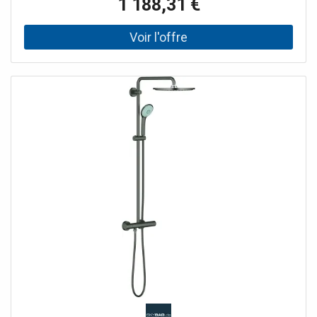
1 188,31 €
Trio/Massage* - Douchette Power&Soul 115 mm (27 671
LS0) - Support douchette (27 055 000) - Flexible Silverflex
1750 mm (28 388 000) - Débit minimum nécessaire 10
l/min - GROHE DreamSpray® jet parfaitement uniforme -
GROHE StarLight® chrome éclatant et durable - GROHE
CoolTouch® Minimise les risques de brûlures - GROHE
TurboStat® Régulation thermostatique quasi-instantanée
- GROHE EcoJoy® économie d’eau - GROHE SafeStop
butée à 38°C - GROHE SafeStop Plus (optionnel) limiteur
de température additionnel à 43°C - Bouton poussoir
SmartControl pour ON-OFF, tourner pour l’ajustement du
débit EcoJoy - au débit maximum - GROHE EasyReach®
tablette -Procédé anti-calcaire SpeedClean® - Inner
WaterGuide, longévité maximale - Système anti-torsion *
A ajuster lors de la première installation, paramétrage
d’usine : GROHE PureRain