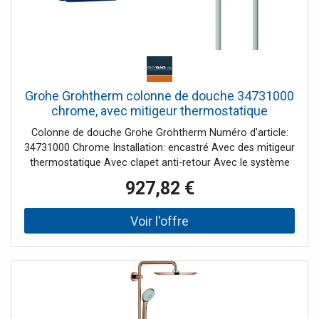
Grohe Grohtherm colonne de douche 34731000
chrome, avec mitigeur thermostatique
encastré, bras de douche 422mm
Colonne de douche Grohe Grohtherm Numéro d'article:
34731000 Chrome Installation: encastré Avec des mitigeur
thermostatique Avec clapet anti-retour Avec le système
d'assemblage rapide GROHE QuickFix Plus Composé de:
927,82 €
Mitigeur thermostatique Grohtherm (24076) GROHE
Rapido SmartBox (35600) Tête douche Rainshower
Cosmopolitan 310 (27 477) Bras de douche Rainshower
(26146) Douchette Sena (28034) Support de douche
mural Rainshower (27 074) Coude de raccordement mural
Rainshower (27 057) Flexible de douche Silverflex (28362)
Tête douche: Diamètre: 310 mm Tête douche avec rotule,
angle de rotation: 20 ° dans chaque direction Projecture
du bras de douche: 422 mm 1 type de jet: Pluie Avec