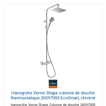
mural réglable en hauteur Flexible de douche "Idealflex",
1.750 mm, raccord G1 / 2. Thermostatique de douche AP
DN15 Anti-refoulement DVGW à sécurité intrinsèque
Raccords en S et écrous-raccords recouverts de rosaces
métalliques plates (réglables de 137 à 163 mm) Projection
82 mm, cartouche thermostatique avec élément
d'expansion de cire Fonction anti-calcaire. Réglage de la
température de l'eau chaude avec protection contre les
brûlures Cartouche RV côté eau chaude avec soupape de
surpression intégrée Sert à la décompression (protection
du raccord) à des pressions supérieures à 16 bar.
Régulation du volume d'eau avec vanne 2 voies et bouton
économie ECO etrondelles d'étanchéité en céramique
Projection totale : 492 mm Hauteur totale : 1.330 mm
Hansgrohe Vernis Shape colonne de douche
thermostatique 26097000 EcoSmart, chromé
hansgrohe Vernis Shape Colonne de douche 26097000