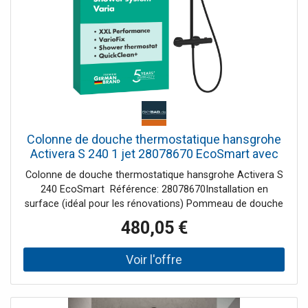
Verbraucher installation en surface Taille de
raccordement DN 15 Filetage de raccordement G 1 / 2
Pas 150 +/-12 mm Nettoyage rapide Des performances
XXL
Colonne de douche thermostatique hansgrohe
Activera S 240 1 jet 28078670 EcoSmart avec
Ecostat Fine Varia, économie d'eau 8 l/min, noir
Colonne de douche thermostatique hansgrohe Activera S
mat
240 EcoSmart Référence: 28078670Installation en
surface (idéal pour les rénovations) Pommeau de douche
extra-large XXL (240 mm) Niveau de raccordement:
480,05 €
DN15Filetage de raccordement: G ½Entraxe: 150 ± 12
mmSupport mural réglableEntraxe réglable: 750 - 850
mmTuyau recoupableSécurité anti-retour
intégréeMatériaux de haute qualitéGarantie constructeur
de 5 ans (sous conditions) Colonne de douche comprend:
Douche de tête 1 jetMode de jet: RainDiamètre: 240