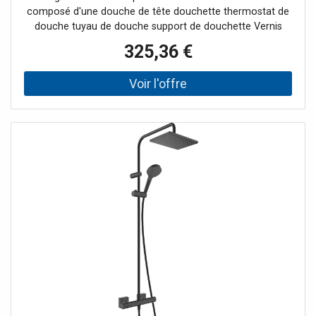
composé d'une douche de tête douchette thermostat de
douche tuyau de douche support de douchette Vernis
Shape 230 1jet Pommeau de douche taille douche de tête
325,36 €
230 x 170 mm Type de jet de la douche de tête Rain
Rotule : douche de tête réglable en Winkel Type de jet
Douchette pluie Pluie intense Support de douchette
réglable en hauteur avec curseur poussoir Barre de
douche diamètre 19 mm Longueur du bras de douche
douche de tête 426 mm débit maxi à 3 bar 8,7l/min
Pression d'écoulement minimale 1 bar pression de service
minimum 1 / max. 10 barres Vernis thermostatique
Verrouillage de sécurité à 40°C limiteur d'eau chaude
réglable utilisation simultanée des 2 consommateurs
installation en surface Taille de raccordement DN 15
Filetage de raccordement G 1/2 Pas 150 +/-12 mm Quick
Clean Des performances XXL