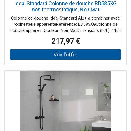
Ideal Standard Colonne de douche BD585XG
non thermostatique, Noir Mat
Colonne de douche Ideal Standard Alu+ à combiner avec
robinetterie apparenteRéférence: BD585XGColonne de
douche apparent Couleur: Noir MatDimensions (H/L): 1104
x 338 mmSaillie: 501 mmMontage encastréComposé
217,97 €
de:Douchette à main IDEALRAIN ALU+ 2 jetsDiamètre: 100
mmDébit: 8 l/min (3 bar)2 jets: Massage et pluie
douceFonction anticalcaireDouche de tête IDEALRAIN
ALU+ 2 jetsavec rotule, réglage flexibleDiamètre : 260
mmDébit : 12 l/min (3 bar)2 jets : Pluie et pluie
douceFonction anticalcaire EasyClean Barre de
doucheavec pommeau de douche réglable en hauteur
SupportLe support de pommeau de douche et les deux
tablettes peuvent être montés individuellement à gauche
ou à droite Flexible de douche Idealflex 1750 mmavec
protection anti-torsionRaccordement G1/2 Avantages
produitÉconomies d'énergie et d'eau100 % sans chrome
ni nickelComposé à 84 % d’aluminium recycléContenu de
la livraison:Douche de têteDouchette à mainBras de
doucheBarre de doucheFlexible de doucheMatériel de