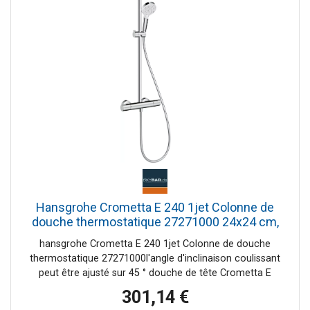
douche de tête 426 mm débit maxi à 3 bar 8,7L/min
Pression d'écoulement minimum 1 bar pression de service
mini 1 / max. 10 barres Vernis thermostatique Verrouillage
de sécurité à 40°C limiteur d'eau chaude réglable 1 sortie
installation en surface Taille de raccordement DN 15
Filetage de raccordement G 1/2 Pas 150 +/-12 mm
Nettoyage rapide Des performances XXL
Hansgrohe Crometta E 240 1jet Colonne de
douche thermostatique 27271000 24x24 cm,
EcoSmart
hansgrohe Crometta E 240 1jet Colonne de douche
thermostatique 27271000l'angle d'inclinaison coulissant
peut être ajusté sur 45 ° douche de tête Crometta E
240 diamètre: 240 x 240 mmdouche de tête orientable jet
301,14 €
Rain débit du jet Rain (sous 3 bars de pression): 15