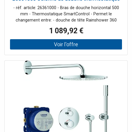
Douche, chromé
- réf. article: 26361000 - Bras de douche horizontal 500
mm - Thermostatique SmartControl - Permet le
changement entre: - douche de tête Rainshower 360
MONO, chromé - Jets GROHE PureRain/GROHE Rain O2* -
1 089,92 €
douchette Power&Soul 130 , blanche (27 673 LS0) -
Support douchette (27 055 000) - Flexible Silverflex 1750
mm (28 388 000) - Débit minimum nécessaire 10 l/min -
GROHE DreamSpray® jet parfaitement uniforme - GROHE
StarLight® chrome éclatant et durable - GROHE
CoolTouch® Minimise les risques de brûlures - GROHE
TurboStat® Régulation thermostatique quasi-instantanée
- GROHE EcoJoy® économie d’eau - GROHE SafeStop
butée à 38°C - GROHE SafeStop Plus (optionnel) limiteur
de température additionnel à 43°C - Bouton poussoir
SmartControl pour ON-OFF, tourner pour l’ajustement du
débit EcoJoy au débit maximum - GROHE EasyReach®
tablette - Procédé anti-calcaire SpeedClean® - Inner
WaterGuide, longévité maximale - Système anti-torsion *
A ajuster lors de la première installation, paramétrage
d’usine : GROHE PureRain