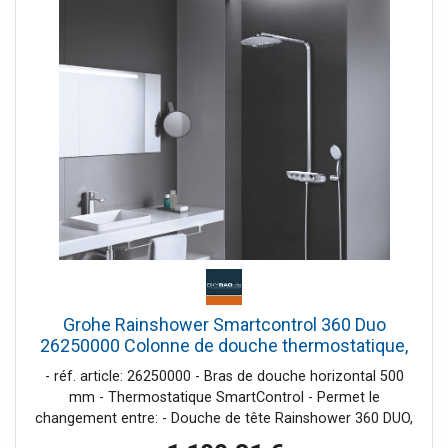
chrome éclatant et durable - Grohe TurboStat® régulation
thermostatique quasi-instantanée - SpeedClean procédé
anti-calcaire - Twistfree système anti-torsion - adapté au
chauffe-eau instantané à partir de 18 kW/h
Grohe Rainshower Smartcontrol 360 Duo
26250000 Colonne de douche thermostatique,
chromé
- réf. article: 26250000 - Bras de douche horizontal 500
mm - Thermostatique SmartControl - Permet le
changement entre: - Douche de tête Rainshower 360 DUO,
chromé - Jets GROHE Pure Rain/GROHE Rain O2 et