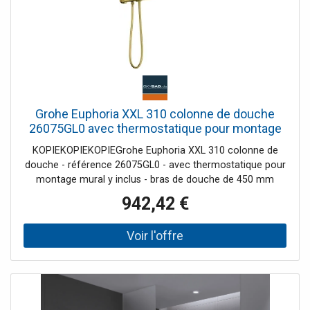
Grohe Euphoria XXL 310 colonne de douche
26075GL0 avec thermostatique pour montage
mural
KOPIEKOPIEKOPIEGrohe Euphoria XXL 310 colonne de
douche - référence 26075GL0 - avec thermostatique pour
montage mural y inclus - bras de douche de 450 mm
orientable horizontalement - mitigeur thermostatique
942,42 €
incluant fonction inverseur 2 sorties permet le
changement entre - Rainshower® Cosmopolitan 310
douche de tête (27 477 000), avec rotule, angel de
rotation +/- 15° - douchette á main Euphoria 110 Massage
(27 221 000), ajustable en hauteur - flexible Silverflex 1750
mm (28 388 000) - débit minimal 7 l/min - Grohe
DreamSpray® jet parfait uniforme - Grohe StarLight®