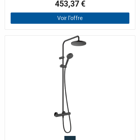
453,37 €
rénovations) Pommeau de douche extra-large XXL (240
mm) Niveau de raccordement: DN15Filetage de
raccordement: G ½Entraxe: 150 ± 12 mmSupport mural
réglableEntraxe réglable: 750 - 850 mmTuyau
recoupableSécurité anti-retour intégréeMatériaux de
haute qualitéGarantie constructeur de 5 ans (sous
conditions) Colonne de douche comprend: Douche de
tête 1 jetMode de jet: RainDiamètre: 240 mmLongueur du
bras de douche: 344 mmAngle réglableDisque de
pulvérisation Finition: Graphite Pommeau de douche
amovible Douchette à main 2 jetsModes de jet: Rain et
ImpactRainChangement de jet par simple pression
(Select) Jouet puissant (FlexPower) Élimination
automatique du calcaire (QuickClean+) Mitigeur douche
thermostatique Ecostat FineSécurité de température à 40
°CLimiteur d'eau chaude réglableCompatible avec les
chauffe-eau instantanés Barre de doucheDiamètre : 22
mm Support de douchettePushSlider : Le support de
douchette pivote et se déplace facilement d'une seule
main Flexible de douche Contenu de la livraison: Tuyau de
douche avec thermostatRaccords en SKit de