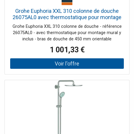
Grohe Euphoria XXL 310 colonne de douche
26075AL0 avec thermostatique pour montage
mural
Grohe Euphoria XXL 310 colonne de douche - référence
26075AL0 - avec thermostatique pour montage mural y
inclus - bras de douche de 450 mm orientable
horizontalement - mitigeur thermostatique incluant
1 001,33 €
fonction inverseur 2 sorties permet le changement entre -
Rainshower® Cosmopolitan 310 douche de tête (27 477
000), avec rotule, angel de rotation +/- 15° - douchette á
main Euphoria 110 Massage (27 221 000), ajustable en
hauteur - flexible Silverflex 1750 mm (28 388 000) - débit
minimal 7 l/min - Grohe DreamSpray® jet parfait uniforme
- Grohe StarLight® chrome éclatant et durable - Grohe
TurboStat® régulation thermostatique quasi-instantanée -
SpeedClean procédé anti-calcaire - Twistfree système
anti-torsion - adapté au chauffe-eau instantané à partir de
18 kW/h