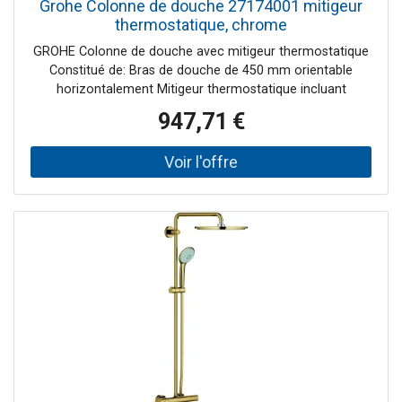
Grohe Colonne de douche 27174001 mitigeur
thermostatique, chrome
GROHE Colonne de douche avec mitigeur thermostatique
Constitué de: Bras de douche de 450 mm orientable
horizontalement Mitigeur thermostatique incluant
fonction Aquadimmer Permet le changement entre:
947,71 €
Douche de tête Rainshower Cosmopolitan 400 (28 778
000) Avec rotule angle de rotation ± 20° Douchette à main
Sena (28 034) Réglable du curseur en hauteur Flexible
1750mm (28025) Débit minimum nécessaire 7 l/min.
GROHE DreamSpray® jet parfaitement uniforme GROHE
StarLight® chrome éclatant et durable GROHE
CoolTouch® Minimise les risques de brûlures GROHE
TurboStat® Régulation thermostatique quasi-instantanée
Procédé anti-calcaire SpeedClean® Inner WaterGuide
longévité maximale Convient pour chauffe-eau instantané
à partir de 18 kW/h