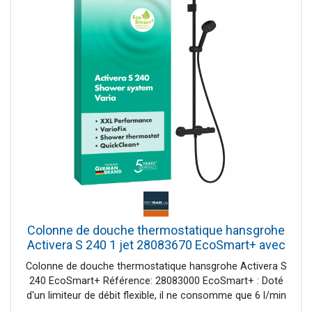
douchette à main de type jet Rain; Pluie intense douche
de tête amovible Débit maxi à 3 bar 18,2 l/min Débit pour
douchette à 3 bar 15,8 l/min Débit douche de tête à 3 bar
182 l/min Pression d'écoulement minimale 1 bar pression
de service mini 1/max. 10 barres Barre de douche
diamètre 19 mm Support de douchette réglable en
hauteur avec curseur poussoir Longueur du bras de
douche douche de tête 426 mm Vernis thermostatique
Verrouillage de sécurité à 40°C limiteur d'eau chaude
réglable installation en surface Taille de raccordement DN
15 Filetage de raccordement G 1/2 Pas 150 +/-12 mm
sécurité intrinsèque contre le reflux montage mural
Nombre de consommateurs 2 PA-IX 38256/IOB Système
anticalcaire Quick Clean Des performances XXL
Colonne de douche thermostatique hansgrohe
Activera S 240 1 jet 28083670 EcoSmart+ avec
Ecostat Fine Varia, économie d'eau 6 l/min, noir
Colonne de douche thermostatique hansgrohe Activera S
mat
240 EcoSmart+ Référence: 28083000 EcoSmart+ : Doté
d'un limiteur de débit flexible, il ne consomme que 6 l/min
maximum (3 bars).Installation en surface (idéal pour les