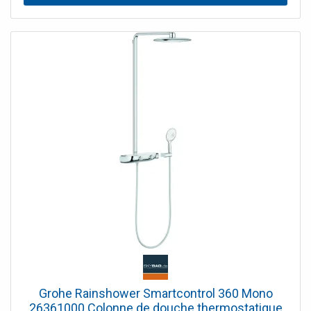
main Euphoria 110 Massage (27 221 000), ajustable en
hauteur - flexible Silverflex 1750 mm (28 388 000) - débit
minimal 7 l/min - Grohe DreamSpray® jet parfait uniforme
- Grohe StarLight® chrome éclatant et durable - Grohe
TurboStat® régulation thermostatique quasi-instantanée -
SpeedClean procédé anti-calcaire - Twistfree système
anti-torsion - adapté au chauffe-eau instantané à partir de
18 kW/h
Grohe Rainshower Smartcontrol 360 Mono
26361000 Colonne de douche thermostatique