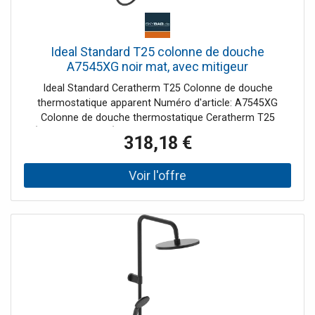
d’aluminium recycléContenu de la livraison:Douche de
têteDouchette à mainThermostat de douche
apparentBras de doucheBarre de doucheFlexible de
doucheMatériel de fixation
Ideal Standard T25 colonne de douche
A7545XG noir mat, avec mitigeur
thermostatique
Ideal Standard Ceratherm T25 Colonne de douche
thermostatique apparent Numéro d'article: A7545XG
Colonne de douche thermostatique Ceratherm T25
Économie d'eau Économie d'énergie Verrouillage de la
318,18 €
température à 40°C Hauteur/largeur/profondeur :
1117x315x493 mm composé de: Douche de tête avec
rotule Diamètre : 200 mm Douchette à main avec
fonction anticalcaire Diamètre : 100 mm barre de douche
disque à bouton-poussoir pivotant support mural réglable
en hauteur Flexible de douche IdealFlex 175 cm Connexion
G1/2 mitigeur thermostatique de douche DN15
Disconnecteur anti-retour CoolBody - protège les
utilisateurs de tous âges contre les brûlures Fonction
anticalcaire Technologie : FirmaflowHomologations : DIN
EN 200, DIN EN 1111, DIN 4109 groupe 1