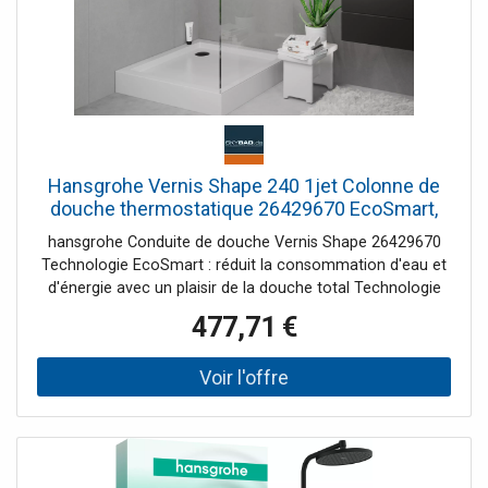
fixation
Hansgrohe Vernis Shape 240 1jet Colonne de
douche thermostatique 26429670 EcoSmart,
noir mat
hansgrohe Conduite de douche Vernis Shape 26429670
Technologie EcoSmart : réduit la consommation d'eau et
d'énergie avec un plaisir de la douche total Technologie
Quick Clean : moins de calcaire et un nettoyage facile
477,71 €
Commutation entre la douche de tête et la douchette à
main avec inverseur composé de : douche de tête
douchette thermostat de douche tuyau de douche barre
de douche support de douchette Douche de tête
Crometta E 240 Pommeau de douche taille douche de
tête 240 x 240 mm Type de jet de la douche de tête Rain
Articulation à rotule : douche de tête réglable en angle