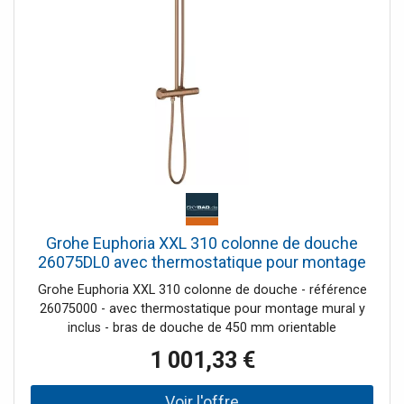
Grohe Euphoria XXL 310 colonne de douche
26075DL0 avec thermostatique pour montage
mural
Grohe Euphoria XXL 310 colonne de douche - référence
26075000 - avec thermostatique pour montage mural y
inclus - bras de douche de 450 mm orientable
horizontalement - mitigeur thermostatique incluant
1 001,33 €
fonction inverseur 2 sorties permet le changement entre -
Rainshower® Cosmopolitan 310 douche de tête (27 477
000), avec rotule, angel de rotation +/- 15° - douchette á