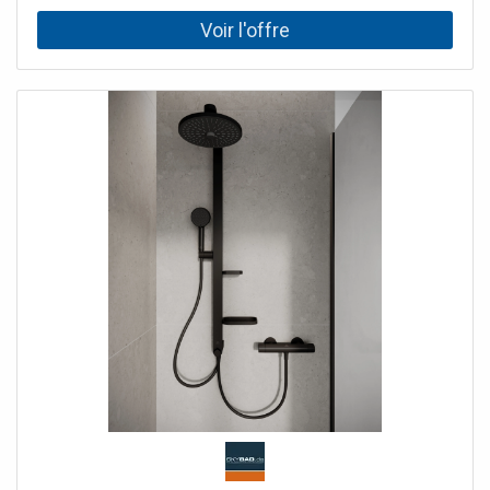
l/min disque de jet entièrement chromé longueur du bras
de douche: 350 mm butée de confort à 40° Climiteur
d'eau chaude réglable support de douchette réglage en
hauteur Se composant de Douche de tête Crometta E 240
1jet (26726000) Douchette Crometta Vario (26330400)
Isiflex. Flexible de douche 1,60 m (28276000)accessoires
optionales: 95239