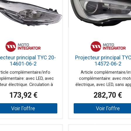
véhicule: 028.
ecteur principal TYC 20-
Projecteur principal TY
14601-06-2
14572-06-2
rticle complémentaire/info
Article complémentaire/in
plémentaire: avec LED, avec
complémentaire: avec mot
eur électrique. Circulation à
électrique, avec LED, sans app
e ou à droite: pour circulation
de commande. Circulation
173,92 €
282,70 €
ite. Couleur du carter: chrome.
gauche ou à droite: pour circu
ôté d'assemblage: droite.
à droite. Couleur du carter: c
cant: TYC. Fonction feux: avec
Côté d'assemblage: Gauch
 de circulation diurne. Index:
Fabricant: TYC. Fonction feux
 20-14601-06-2. Numéro du
feu de circulation diurne. In
ricant: 20-14601-06-2. Type
TYC 20-14572-06-2. Numér