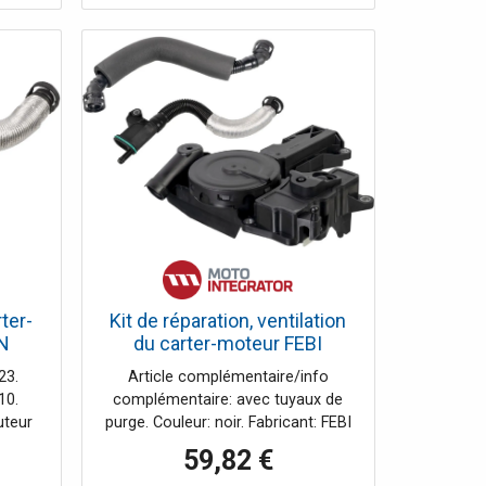
joints
Index: TYC 20-19199-06-2. Numéro
s sont
du fabricant: 20-19199-06-2. Type
ièces
d'immatriculation: Vérifié par la CEE.
Type de lampe: LED, H1, PY21W.
Équipement véhicule: pour
véhicules avec réglage de
l'inclinaison des phares él..
ter-
Kit de réparation, ventilation
N
du carter-moteur FEBI
BILSTEIN Plus FEBI BILSTEIN
23.
Article complémentaire/info
176461
10.
complémentaire: avec tuyaux de
uteur
purge. Couleur: noir. Fabricant: FEBI
argeur
BILSTEIN. Index: FE176461.
59,82 €
[mm]:
Matériel: Matière plastique. Nombre