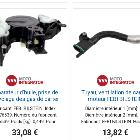
cames, galet tendeur, guides, 
(carter, SPI) et vis. Ces pièce
de qualité équivalente aux p
d'origine.
arateur d'huile, prise de
Tuyau, ventilation de car
yclage des gas de carter
moteur FEBI BILSTEI
EBI BILSTEIN 176539
109552
ricant: FEBI BILSTEIN. Index:
Diamètre intérieur 1 [mm]: 
76539. Numéro du fabricant:
Diamètre intérieur 2 [mm]: 
539. Poids [kg]: 0,449. Pour
Fabricant: FEBI BILSTEIN. Ha
méro oe: 06K 103 495 BM.
[mm]: 40. Index: FE109552. L
33,08 €
13,82 €
[mm]: 80. Longueur de tuyau 