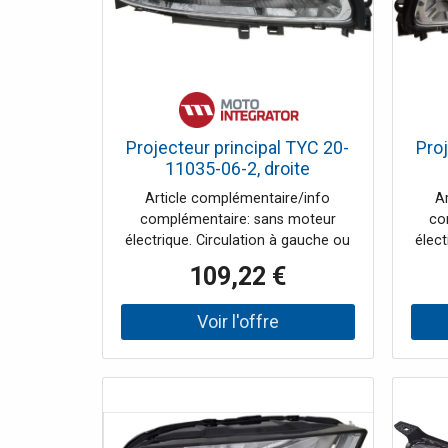
Projecteur principal TYC 20-
Proj
11035-06-2, droite
Article complémentaire/info
A
complémentaire: sans moteur
co
électrique. Circulation à gauche ou
élect
à droite: pour circulation à droite.
à dr
109,22 €
Couleur du carter: gris. Côté
C
d'assemblage: droite. Fabricant:
d'as
TYC. Index: TYC 20-11035-06-2.
TYC
Numéro du fabricant: 20-11035-06-
Numér
2. Type d'immatriculation: 003. Type
2. Ty
de lampe: H7/H9. Équipement
de
véhicule: 028.