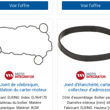
300. Numéro du fabricant: 10
Poids [kg]: 0,063. Pour numér
06J 103 213 B.
Joint de vilebrequin,
Joint d'étanchéité, cart
tilation du carter-moteur
collecteur d'admissi
ELRING 964.170
ELRING 655.790
cant: ELRING. Index: EL964170.
Côté d'assemblage: Boîtier pap
atériau du boîtier: Matière
Diamètre intérieur [mm]: 66
plastique. Matériel: ACM
Fabricant: ELRING. Hauteur 