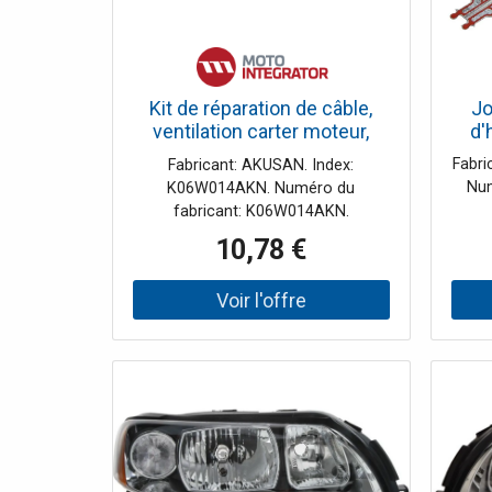
Kit de réparation de câble,
Jo
ventilation carter moteur,
d'
chauffage AKUSAN
Fabri
Fabricant: AKUSAN. Index:
K06W014AKN
Num
K06W014AKN. Numéro du
fabricant: K06W014AKN.
10,78 €