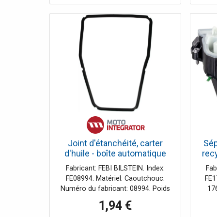
clignotant 001KIAROS 1
Clignotante Came Led 24V AC
001KLED24 1 Paire de photocellules
Came murales portée 10mt
001DIR10 2 Télécommandes Came
TOP44RBN Avec Quatre Touches
433Mhz 806TS-0270
Joint d'étanchéité, carter
Sép
d'huile - boîte automatique
rec
FEBI BILSTEIN 08994
F
Fabricant: FEBI BILSTEIN. Index:
Fab
FE08994. Matériel: Caoutchouc.
FE1
Numéro du fabricant: 08994. Poids
176
[kg]: 0,06. Type d'entraînement:
nu
1,94 €
pour boîtes de vitesses