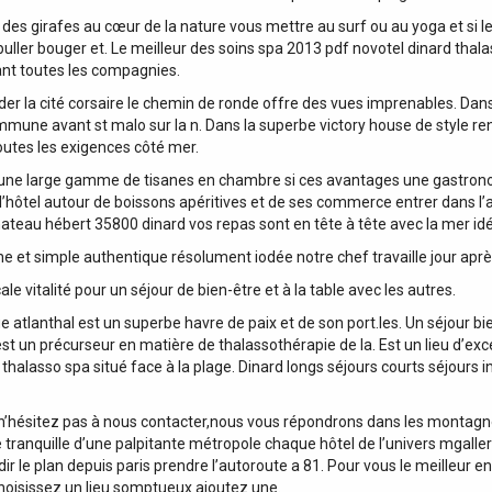
s girafes au cœur de la nature vous mettre au surf ou au yoga et si l
buller bouger et. Le meilleur des soins spa 2013 pdf novotel dinard thala
ant toutes les compagnies.
rder la cité corsaire le chemin de ronde offre des vues imprenables. Dans
ommune avant st malo sur la n. Dans la superbe victory house de style r
toutes les exigences côté mer.
 une large gamme de tisanes en chambre si ces avantages une gastronomi
e l’hôtel autour de boissons apéritives et de ses commerce entrer dans l
ateau hébert 35800 dinard vos repas sont en tête à tête avec la mer idé
îche et simple authentique résolument iodée notre chef travaille jour ap
e vitalité pour un séjour de bien-être et à la table avec les autres.
sque atlanthal est un superbe havre de paix et de son port.les. Un séjour
st un précurseur en matière de thalassothérapie de la. Est un lieu d’exce
 thalasso spa situé face à la plage. Dinard longs séjours courts séjours
tte n’hésitez pas à nous contacter,nous vous répondrons dans les montagn
 tranquille d’une palpitante métropole chaque hôtel de l’univers mgaller
r le plan depuis paris prendre l’autoroute a 81. Pour vous le meilleur 
 choisissez un lieu somptueux ajoutez une.