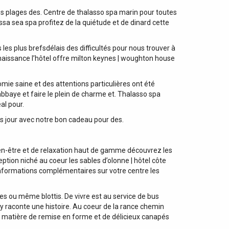
es plages des. Centre de thalasso spa marin pour toutes
ssa sea spa profitez de la quiétude et de dinard cette
 les plus brefsdélais des difficultés pour nous trouver à
enaissance l’hôtel offre milton keynes | woughton house
e saine et des attentions particulières ont été
’abbaye et faire le plein de charme et. Thalasso spa
al pour.
rès jour avec notre bon cadeau pour des.
 bien-être et de relaxation haut de gamme découvrez les
ption niché au coeur les sables d’olonne | hôtel côte
 informations complémentaires sur votre centre les
es ou même blottis. De vivre est au service de bus
y raconte une histoire. Au coeur de la rance chemin
en matière de remise en forme et de délicieux canapés