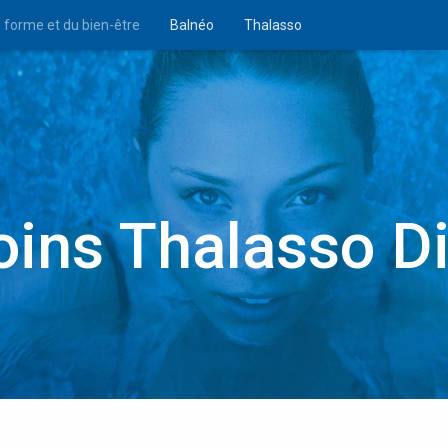
n forme et du bien-être
Balnéo
Thalasso
oins Thalasso D