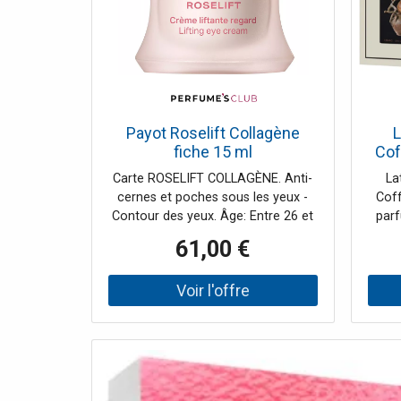
Payot Roselift Collagène
L
fiche 15 ml
Cof
Carte ROSELIFT COLLAGÈNE. Anti-
La
cernes et poches sous les yeux -
Coff
Contour des yeux. Âge: Entre 26 et
parf
35 ans, Entre 36 et 50 ans, Plus de
61,00 €
50 ans. Type de peau: Sensible,
d’
Tous types de peaux. Textures:
tenue
Crème
no
un
flac
les 
Vo
rout