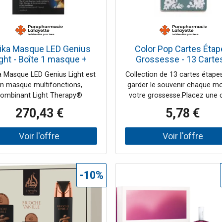
lika Masque LED Genius
Color Pop Cartes Éta
ght - Boîte 1 masque +
Grossesse - 13 Cartes
ssoires + notice et carte
Pochette 13 cartes
a Masque LED Genius Light est
Collection de 13 cartes étape
de garantie
n masque multifonctions,
garder le souvenir chaque mo
ombinant Light Therapy®
votre grossesse.Placez une 
(lumières led) et
devant votre ventre et prenez
270,43 €
5,78 €
trostimulationSa technologie
photo. Cela vous fera de très
etée est inspirée des travaux
souvenirs.Dimensions : H x l x
echerche aérospatiale et des
15 x 10 x 0,5
-10%