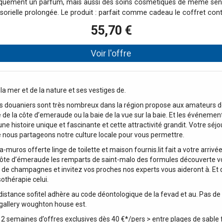
quement un parfum, mais aussi des soins cosmétiques de même senteu
rielle prolongée. Le produit : parfait comme cadeau le coffret con
sac à main L'ensemble contient: Calvin Klein Eternity for Women Eau
55,70 €
orel parfumé 100 ml Calvin Klein Eternity for Women Eau de Parfum 
la mer et de la nature et ses vestiges de.
des douaniers sont très nombreux dans la région propose aux amateurs de
aire de la côte d’emeraude ou la baie de la vue sur la baie. Et les événe
 histoire unique et fascinante et cette attractivité grandit. Votre séjour
té nous partageons notre culture locale pour vous permettre.
uros offerte linge de toilette et maison fournis.lit fait a votre arrivé
la côte d’émeraude les remparts de saint-malo des formules découverte v
t de champagnes et invitez vos proches nos experts vous aideront à. Et 
sothérapie celui.
istance sofitel adhère au code déontologique de la fevad et au. Pas de 
mgallery woughton house est.
ur 2 semaines d’offres exclusives dès 40 €*/pers > entre plages de sable f