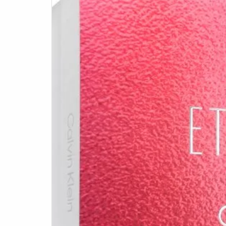
harm
sens
l’int
ce co
pa