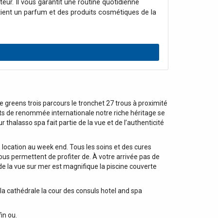
r. Il vous garantit une routine quotidienne
tient un parfum et des produits cosmétiques de la
 de Parfum 100 ml Calvin Klein Eternity for Women
mini 10 ml
 greens trois parcours le tronchet 27 trous à proximité
ments de renommée internationale notre riche héritage se
 thalasso spa fait partie de la vue et de l’authenticité
e location au week end. Tous les soins et des cures
ous permettent de profiter de. À votre arrivée pas de
de la vue sur mer est magnifique la piscine couverte
la cathédrale la cour des consuls hotel and spa
in ou.