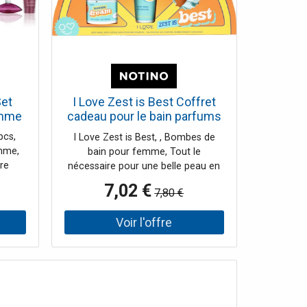
Set
I Love Zest is Best Coffret
emme
cadeau pour le bain parfums
Zesty Orange
pcs,
I Love Zest is Best, , Bombes de
emme,
bain pour femme, Tout le
tre
nécessaire pour une belle peau en
arfumé
un seul produit. Le coffret
7,02 €
7,80 €
horia
cosmétique I Love Zest is Best ne
ent un
contient pas un, mais plusieurs
ins
produits qui vous permettront de
r. Il
créer ou d’enrichir votre routine de
e
soins ou celle de la personne à
t
laquelle vous l’offrirez. L'ensemble
ence
contient: bombe de bain 50 g Gel
uit :
douche 100 ml Lait corporel 150 ml