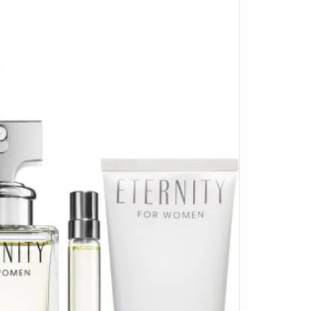
lus
élastique à cheveux 1 pcs Le
fret
produit : ensemble de produits
oduits
cosmétiques pour une utilisation au
ection
quotidien laisse une sensation de
més
fraîcheur renouvelle la sensation de
able
confort de la peau rend la peau
 le
douce et soyeuse adoucit et
es
améliore l’élasticité de la peau sent
Klein
bon parfait comme cadeau fera le
0 ml
plaisir de toutes les femmes Mode
de
d’emploi : Utilisez chacun des
phoria
produits de ce coffret cosmétique
en respectant son mode d’emploi.