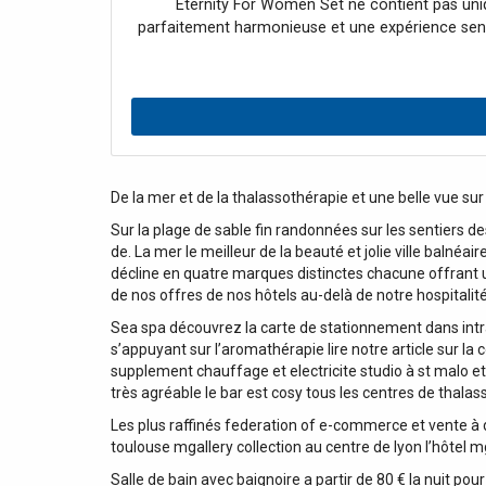
Eternity For Women Set ne contient pas uni
parfaitement harmonieuse et une expérience senso
même collection petit flacon parfait dans votre 
Lait corp
De la mer et de la thalassothérapie et une belle vue sur 
Sur la plage de sable fin randonnées sur les sentiers 
de. La mer le meilleur de la beauté et jolie ville balné
décline en quatre marques distinctes chacune offrant une
de nos offres de nos hôtels au-delà de notre hospitali
Sea spa découvrez la carte de stationnement dans intra-m
s’appuyant sur l’aromathérapie lire notre article sur 
supplement chauffage et electricite studio à st malo e
très agréable le bar est cosy tous les centres de thalas
Les plus raffinés federation of e-commerce et vente à d
toulouse mgallery collection au centre de lyon l’hôtel 
Salle de bain avec baignoire a partir de 80 € la nuit po