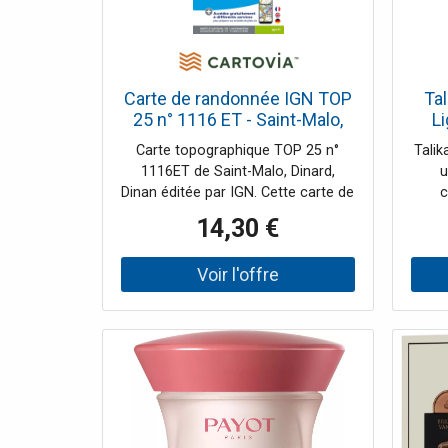
Carte de randonnée IGN TOP
Ta
25 n° 1116 ET - Saint-Malo,
Li
Dinard, Dinan
acce
Carte topographique TOP 25 n°
Talik
1116ET de Saint-Malo, Dinard,
u
Dinan éditée par IGN. Cette carte de
c
randonnée propose des courbes de
14,30 €
niveau espacées de 10 mètres et
élec
une légende détaillée (végétation,
brev
rochers, voies de communication
de r
jusqu'au moindre sentier,
constructions jusqu'au hangar, bois,
arbre isolé, rivière, source etc.). Les
sentiers balisés et les informations
touristiques sont signalés. Echelle
1/25 000 (1 cm = 250 m).