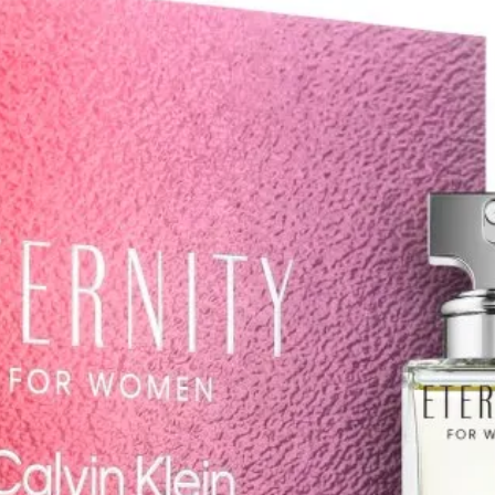
onieuse pour une expérience
contient les parfums les p
orielle hors norme. Décuplez
vendus de la marque le cof
ensité de votre parfum grâce à
contient un parfum et des pr
ffret. Le produit : petit flacon
cosmétiques de la même coll
rfait dans votre sac à main
les produits beauté parfu
parfum unisexe
rendent le parfum plus dur
parfait comme cadeau fera
plaisir de toutes les femm
L'ensemble contient: Calvin 
Euphoria Eau de Parfum 10
Calvin Klein Euphoria Eau 
Parfum 30 ml Calvin Klein Eu
Lait corporel 100 ml