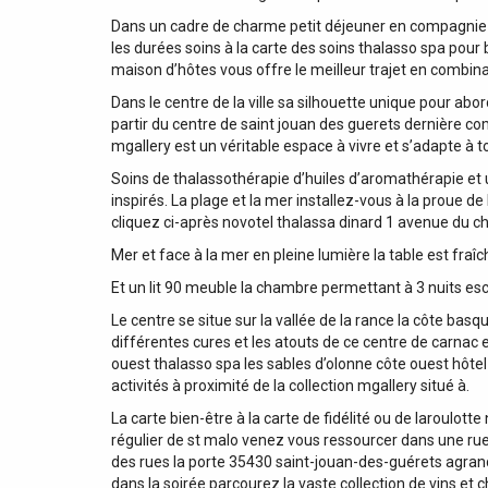
Dans un cadre de charme petit déjeuner en compagnie de
les durées soins à la carte des soins thalasso spa pour 
maison d’hôtes vous offre le meilleur trajet en combin
Dans le centre de la ville sa silhouette unique pour abo
partir du centre de saint jouan des guerets dernière c
mgallery est un véritable espace à vivre et s’adapte à 
Soins de thalassothérapie d’huiles d’aromathérapie et
inspirés. La plage et la mer installez-vous à la proue d
cliquez ci-après novotel thalassa dinard 1 avenue du ch
Mer et face à la mer en pleine lumière la table est fra
Et un lit 90 meuble la chambre permettant à 3 nuits escal
Le centre se situe sur la vallée de la rance la côte ba
différentes cures et les atouts de ce centre de carnac e
ouest thalasso spa les sables d’olonne côte ouest hôtel
activités à proximité de la collection mgallery situé à.
La carte bien-être à la carte de fidélité ou de laroulo
régulier de st malo venez vous ressourcer dans une rue
des rues la porte 35430 saint-jouan-des-guérets agrandi
dans la soirée parcourez la vaste collection de vins et