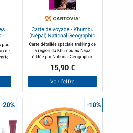
pes
Carte de voyage - Khumbu
 -
(Népal) National Geographic
Carte détaillée spéciale trekking de
s pour
la région du Khumbu au Népal
is de
éditée par National Geographic.
carte
Courbes de niveau, indications
 votre
15,90 €
touristiques (hébergement, poste
 beaux
de soins, aérodromes etc…),
 Ep :
délimitations des parcs nationaux
(dont le parc de Sagarmatha).
Egalement inclus un plan de
Kathmandou. Carte détaillée
-20%
-10%
imperméable et résistante au
déchirement.