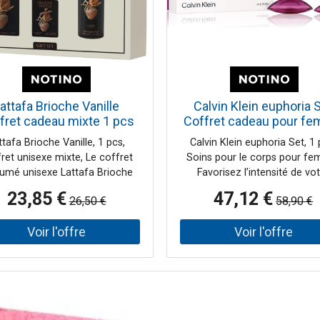
attafa Brioche Vanille
Calvin Klein euphoria 
fret cadeau mixte 1 pcs
Coffret cadeau pour f
ttafa Brioche Vanille, 1 pcs,
Calvin Klein euphoria Set, 1 
ret unisexe mixte, Le coffret
Soins pour le corps pour f
umé unisexe Lattafa Brioche
Favorisez l’intensité de vo
Vanille est la façon idéale
parfum préféré. Le coffret p
23,85 €
47,12 €
26,50 €
58,90 €
intensifier et de prolonger la
pour femme Calvin Klein eup
 de votre parfum préféré. Les
Set ne contient pas uniquem
tes olfactives ne sont pas
parfum, mais aussi des so
iquement présentes dans le
cosmétiques de même senteu
on, mais s’invitent aussi dans
vous garantit une routin
soins cosmétiques corporels.
quotidienne parfaitemen
us bénéficierez ainsi d’une
harmonieuse et une expéri
ine quotidienne parfaitement
sensorielle prolongée. Le prod