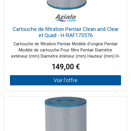
Cartouche de filtration Pentair Clean and Clear
et Quad - H-RAF173576
Cartouche de filtration Pentair Modèle d'origine Pentair
Modèle de cartouche Pour filtre Pentair Diamètre
extérieur (mm) Diamètre intérieur (mm) Hauteur (mm) H-
190151 Quad DE 60 160 75 530 H-RAF173572 H-16-0310 -
149,00 €
CCP27 178 76 358 H-RAF173573 H-16-0340 - CCP29 178
76 508 H-RAF173576 H-16-0301 - CCP3