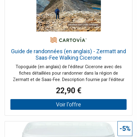
sight-seeing, going out, shopping, hidden gems that most
guidebooks missFree, convenient pull-out Orlando & Walt
Disney World Resort map (included in print version), plus
over 5 color neighborhood mapsUser-friendly layout with
helpful icons, and organized by neighborhood to help you
pick the best spots to spend your time Coverage Includes:
Walt Disney World Resort, Universal Studios, Downtown
Orlando, Loch Haven, Winter Park and more
Guide de randonnées (en anglais) - Zermatt and
Saas-Fee Walking Cicerone
Topoguide (en anglais) de l'éditeur Cicerone avec des
fiches détaillées pour randonner dans la région de
Zermatt et de Saas-Fee. Description fournie par l'éditeur
:Guidebook describing 50 varied walks in the Valais region
22,90 €
in the heart of the Swiss Alps. The graded day walks
based around the popular resort towns of Zermatt and
Saas-Fee explore the Mattertal and Saastal valleys and the
surrounding mountains. Ranging from 4 to 18km, the
easily accessible routes make use of the area's extensive
network of well-made mountain paths and its lift system.
-5%
There are walks here to suit all tastes, from low-level lake