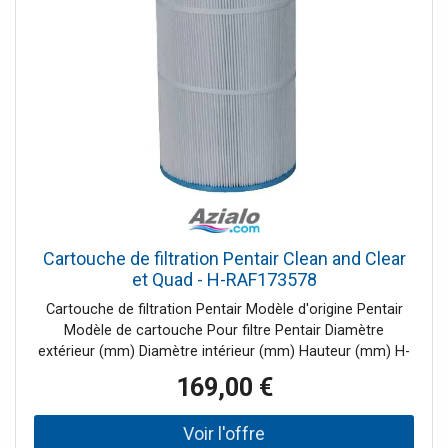
Cartouche de filtration Pentair Clean and Clear
et Quad - H-RAF173578
Cartouche de filtration Pentair Modèle d'origine Pentair
Modèle de cartouche Pour filtre Pentair Diamètre
extérieur (mm) Diamètre intérieur (mm) Hauteur (mm) H-
190151 Quad DE 60 160 75 530 H-RAF173572 H-16-0310 -
169,00 €
CCP27 178 76 358 H-RAF173573 H-16-0340 - CCP29 178
76 508 H-RAF173576 H-16-0301 - CCP3