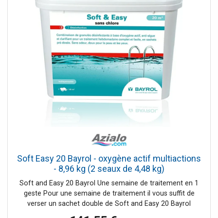
walks or easy strolls up to mountain restaurants, through
to serious mountain outings on steep and rocky trails.
Distance, walking time and difficulty are shown for each
route, and the detailed route description is accompanied
by clear mapping.Dominated by 4000m the giants, the
Matterhorn and Monte Rosa, this is a land of contrasts,
with snow-capped mountains and glaciers above and
meadows and vineyards fringing the valleys below. Good
transport infrastructure and plentiful accommodation
make it a superb area for a walking holiday.
Soft Easy 20 Bayrol - oxygène actif multiactions
- 8,96 kg (2 seaux de 4,48 kg)
Soft and Easy 20 Bayrol Une semaine de traitement en 1
geste Pour une semaine de traitement il vous suffit de
verser un sachet double de Soft and Easy 20 Bayrol
directement dans votre piscine devant les buses de