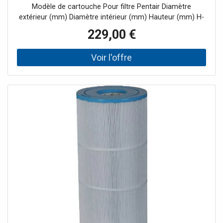
Modèle de cartouche Pour filtre Pentair Diamètre
extérieur (mm) Diamètre intérieur (mm) Hauteur (mm) H-
190151 Quad DE 60 160 75 530 H-RAF173572 H-16-0310 -
229,00 €
CCP27 178 76 358 H-RAF173573 H-16-0340 - CCP29 178
76 508 H-RAF173576 H-16-0301 - CCP3