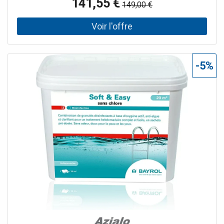
141,55 €
149,00 €
refoulement. Ce petit geste vous permettra de profiter
d'une désinfection à l'oxygène a
-5%