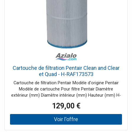
Cartouche de filtration Pentair Clean and Clear
et Quad - H-RAF173573
Cartouche de filtration Pentair Modèle d'origine Pentair
Modèle de cartouche Pour filtre Pentair Diamètre
extérieur (mm) Diamètre intérieur (mm) Hauteur (mm) H-
190151 Quad DE 60 160 75 530 H-RAF173572 H-16-0310 -
129,00 €
CCP27 178 76 358 H-RAF173573 H-16-0340 - CCP29 178
76 508 H-RAF173576 H-16-0301 - CCP3