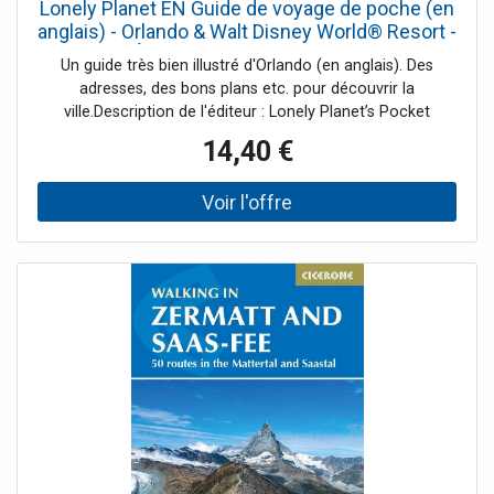
Lonely Planet EN Guide de voyage de poche (en
anglais) - Orlando & Walt Disney World® Resort -
Édition 2025 Lonely Planet
Un guide très bien illustré d'Orlando (en anglais). Des
adresses, des bons plans etc. pour découvrir la
ville.Description de l'éditeur : Lonely Planet’s Pocket
Orlando & Walt Disney World Resort is your passport to
14,40 €
the most relevant, up-to-date advice on what to see and
skip, and what hidden discoveries await you. Meet Disney
characters at the Magic Kingdom, visit Hogwarts Castle at
the Islands of Adventure, and learn about space
exploration at the Kennedy Space Center; all with your
trusted travel companion. Get to the heart of the best of
Orlando & Walt Disney World Resort and begin your
journey now! Inside Lonely Planet’s Pocket Orlando & Walt
Disney World Resort: Full-color maps and images
throughoutHighlights and itineraries help you tailor your
trip to your personal needs and interestsInsider tips to
save time and money and get around like a local, avoiding
crowds and trouble spotsEssential info at your fingertips -
hours of operation, phone numbers, websites, transit tips,
pricesHonest reviews for all budgets - eating, sleeping,