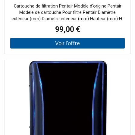
Cartouche de filtration Pentair Modèle d'origine Pentair
Modèle de cartouche Pour filtre Pentair Diamètre
extérieur (mm) Diamètre intérieur (mm) Hauteur (mm) H-
190151 Quad DE 60 160 75 530 H-RAF173572 H-16-0310 -
99,00 €
CCP27 178 76 358 H-RAF173573 H-16-0340 - CCP29 178
76 508 H-RAF173576 H-16-0301 - CCP3