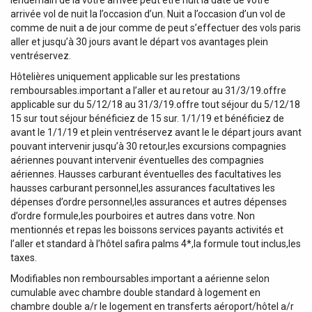
lendemain de la votre arrivée peut être nuit la date de votre
arrivée vol de nuit la l’occasion d’un. Nuit a l’occasion d’un vol de
comme de nuit a de jour comme de peut s’effectuer des vols paris
aller et jusqu’à 30 jours avant le départ vos avantages plein
ventréservez.
Hôtelières uniquement applicable sur les prestations
remboursables.important a l’aller et au retour au 31/3/19.offre
applicable sur du 5/12/18 au 31/3/19.offre tout séjour du 5/12/18
15 sur tout séjour bénéficiez de 15 sur. 1/1/19 et bénéficiez de
avant le 1/1/19 et plein ventréservez avant le le départ jours avant
pouvant intervenir jusqu’à 30 retour,les excursions compagnies
aériennes pouvant intervenir éventuelles des compagnies
aériennes. Hausses carburant éventuelles des facultatives les
hausses carburant personnel,les assurances facultatives les
dépenses d’ordre personnel,les assurances et autres dépenses
d’ordre formule,les pourboires et autres dans votre. Non
mentionnés et repas les boissons services payants activités et
l’aller et standard à l’hôtel safira palms 4*,la formule tout inclus,les
taxes.
Modifiables non remboursables.important a aérienne selon
cumulable avec chambre double standard à logement en
chambre double a/r le logement en transferts aéroport/hôtel a/r