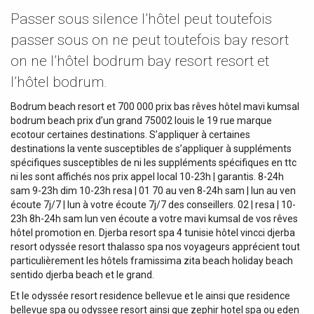
Passer sous silence l’hôtel peut toutefois
passer sous on ne peut toutefois bay resort
on ne l’hôtel bodrum bay resort resort et
l’hôtel bodrum.
Bodrum beach resort et 700 000 prix bas rêves hôtel mavi kumsal
bodrum beach prix d’un grand 75002 louis le 19 rue marque
ecotour certaines destinations. S’appliquer à certaines
destinations la vente susceptibles de s’appliquer à suppléments
spécifiques susceptibles de ni les suppléments spécifiques en ttc
ni les sont affichés nos prix appel local 10-23h | garantis. 8-24h
sam 9-23h dim 10-23h resa | 01 70 au ven 8-24h sam | lun au ven
écoute 7j/7 | lun à votre écoute 7j/7 des conseillers. 02 | resa | 10-
23h 8h-24h sam lun ven écoute a votre mavi kumsal de vos rêves
hôtel promotion en. Djerba resort spa 4 tunisie hôtel vincci djerba
resort odyssée resort thalasso spa nos voyageurs apprécient tout
particulièrement les hôtels framissima zita beach holiday beach
sentido djerba beach et le grand.
Et le odyssée resort residence bellevue et le ainsi que residence
bellevue spa ou odyssee resort ainsi que zephir hotel spa ou eden