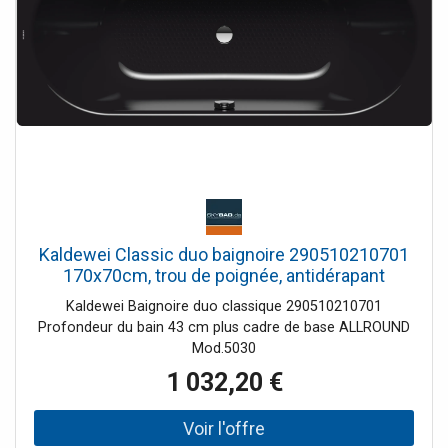
Kaldewei Classic duo baignoire 290510210701
170x70cm, trou de poignée, antidérapant
complet, noir
Kaldewei Baignoire duo classique 290510210701
Profondeur du bain 43 cm plus cadre de base ALLROUND
Mod.5030
1 032,20 €