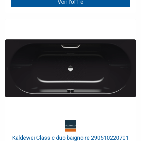
Kaldewei Classic duo baignoire 290510220701