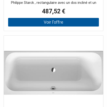
Philippe Starck , rectangulaire avec un dos incliné et un
repose-nuque moulé en arylène Sanit de 5 mm et Sanit
487,52 €
version Duravit ou pour habillage. Options de montage:
cadre de base # 790100 ou support de baignoire #
791442. Baignoire de forme basique et interne
rectangulaire. Profondeur intérieure 460 mm. Largeur de
jante de bain 70 / 50mm, hauteur de jante de bain 35mm.
Dimensions du fond de la baignoire (Lxl) 1125x360mm, à
l'intérieur sur le bord de la baignoire (LxL) 1580x560mm.
Égoutter et déborder en face du dos en pente. Ensemble
de vidage et trop-plein Quadroval en chrome. Options
pour les systèmes balnéo: Air-System, Jet-System, Combi
P, E ou L.Dimensions (LxlxH) 1700x700x460mm. Capacité
nette 230 litres. Blanc. N ° de commande.
700334000000000