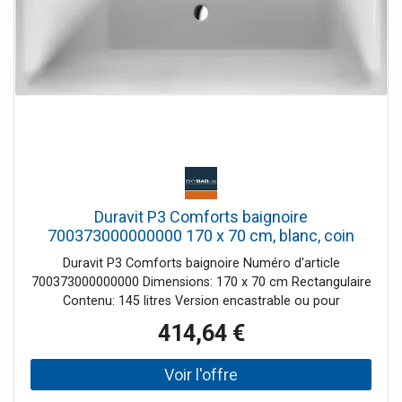
Duravit P3 Comforts baignoire
700373000000000 170 x 70 cm, blanc, coin
gauche
Duravit P3 Comforts baignoire Numéro d'article
700373000000000 Dimensions: 170 x 70 cm Rectangulaire
Contenu: 145 litres Version encastrable ou pour
revêtement de baignoire avec une pente arrière à gauche
414,64 €
5 mm Sanit acrylique