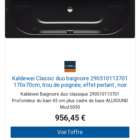
Kaldewei Classic duo baignoire 290510113701
170x70cm, trou de poignée, effet perlant , noir
Kaldewei Baignoire duo classique 290510113701
Profondeur du bain 43 cm plus cadre de base ALLROUND
Mod.5030
956,45 €