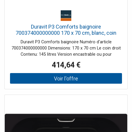
Duravit P3 Comforts baignoire
700374000000000 170 x 70 cm, blanc, coin
droit
Duravit P3 Comforts baignoire Numéro d'article
700374000000000 Dimensions: 170 x 70 cm Le coin droit
Contenu: 145 litres Version encastrable ou pour
revêtement de baignoire avec une pente arrière à droite
414,64 €
5mm Sanit acrylique