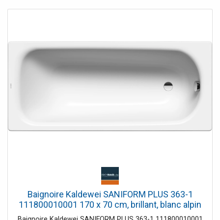
1055x335 mm, dimensions intérieures du plateau (Lxl)
1540x600 mm. Égoutter et déborder au milieu. Options
pour les systèmes balnéo: Air-System, Jet-System, Combi
P, E ou Combi supplémentaires en option pour Combi E:
LED couleur lumière, Chauffage , gestion de l'hygiène UV.
Modules supplémentaires en option pour le système
Combi L: gestion de la lumière colorée LED, de la
température L et de l'hygiène UV. Accessoires de salle de
bain: Set de vidage et trop-plein Quadroval (chrome),
ensemble de vidage et de trop-plein Quadroval, avec
remplissage de baignoire (chrome), ensemble de vidage et
de trop-plein, avec entrée au sol (chrome), éclairage LED
coloré, avec télécommande, sonorisation et caches de
bain. Dimensions (Lxlxh) 1600x700x460mm. Volume net
145 litres. Blanc. Numéro de commande
700308000000000.
Baignoire Kaldewei SANIFORM PLUS 363-1
111800010001 170 x 70 cm, brillant, blanc alpin
Baignoire Kaldewei SANIFORM PLUS 363-1 111800010001