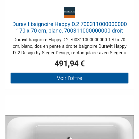
Duravit baignoire Happy D.2 700311000000000
170 x 70 cm, blanc, 700311000000000 droit
Duravit baignoire Happy D.2 700311000000000 170 x 70
cm, blanc, dos en pente à droite baignoire Duravit Happy
D. 2 Design by Sieger Design, rectangulaire avec Sieger à
droite. Version à Sanit acrylique Sanit de 5 mm étiré et
491,94 €
coloré. Options de montage: cadre de base ou support de
baignoire. Intérieur rectangulaire avec coins arrondis.
Profondeur intérieure 460 mm. Jante de bain (LxH)
70x30mm. Dimensions de la base de la baignoire (Lxl)
1165x335 mm, dimensions intérieures de la baignoire (Lxl)
1640x600 mm. Égoutter et déborder au milieu. Options
pour les systèmes balnéo: Air-System, Jet-System, Combi
P, E ou Combi supplémentaires en option pour Combi E:
LED couleur lumière, Chauffage , gestion de l'hygiène UV.
Modules supplémentaires en option pour le système
Combi L: gestion de la lumière colorée LED, de la
température L et de l'hygiène UV. Accessoires de salle de