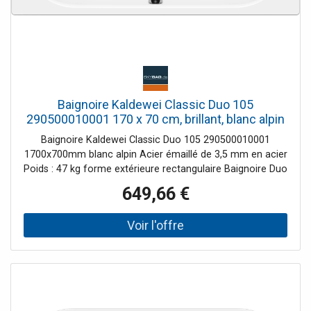
Baignoire Kaldewei Classic Duo 105
290500010001 170 x 70 cm, brillant, blanc alpin
Baignoire Kaldewei Classic Duo 105 290500010001
1700x700mm blanc alpin Acier émaillé de 3,5 mm en acier
Poids : 47 kg forme extérieure rectangulaire Baignoire Duo
avec deux dossiers identiques flux central Label de qualité
649,66 €
TÜV-GS (sécurité testée) Modèle de base ALLROUND n°
5030, modèle Comfort-Level n° 4002, modèle Comfort-
Level Plus n° 4012