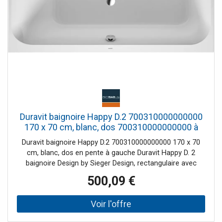
bain: Set de vidage et trop-plein Quadroval (chrome),
ensemble de vidage et de trop-plein Quadroval, avec
remplissage de baignoire (chrome), ensemble de vidage et
de trop-plein, avec entrée au sol (chrome), éclairage LED
coloré, avec télécommande, sonorisation et caches de
bain. Dimensions (LxlxH) 1700x700x460mm. Capacité
nette 150 litres. Blanc. N ° de commande.
700311000000000 .
Duravit baignoire Happy D.2 700310000000000
170 x 70 cm, blanc, dos 700310000000000 à
gauche
Duravit baignoire Happy D.2 700310000000000 170 x 70
cm, blanc, dos en pente à gauche Duravit Happy D. 2
baignoire Design by Sieger Design, rectangulaire avec
Sieger à gauche. Version à Sanit acrylique Sanit de 5 mm
500,09 €
étiré et coloré. Options de montage: cadre de base ou
support de baignoire. Intérieur rectangulaire avec coins
arrondis. Profondeur intérieure 460 mm. Jante de bain
(LxH) 70x30mm. Dimensions de la base du plateau (Lxl)