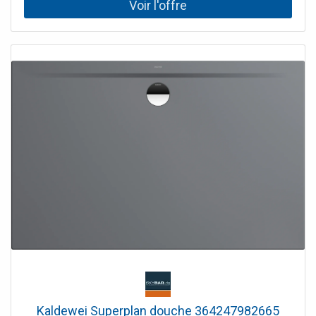
Kaldewei Superplan douche 364247982665