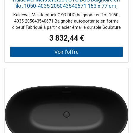
îlot 1050-4035 205043540671 163 x 77 cm,
sans trop-plein, gris chaud 60
Kaldewei Meisterstück OYO DUO baignoire en îlot 1050-
4035 205043540671 Baignoire autoportante en forme
d'oeuf Fabriqué à partir d'acier émaillé durable Sculpture
au design gracieux - semble presque flotter dans l'espace
3 832,44 €
Deux inclinaisons de dos identiques Avec bonde centrale à
ouverture par poussée, avec couvercle de bonde en émail
Note d'installation : L'espace libre sous la baignoire
permet une installation sans réservation de chape car le
garniture de vidange peut être encastré dans le corps de
la baignoire