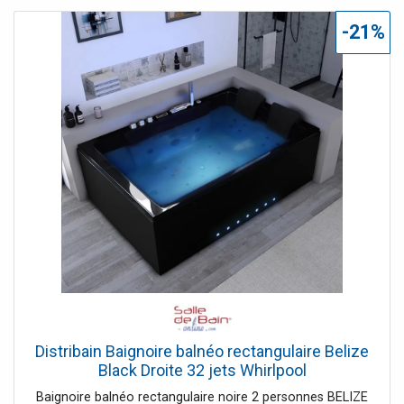
entrevoir la lumière des spots de chromothérapie et
confère à votre salle de bain une atmosphère romantique.
-21%
Une cascade déferle dans l'angle de la baignoire balnéo,
imaginez-vous ailleurs! Le + : La baignoire balnéo d'angle
Romantica est disponible en deux versions, avec ou sans
options, ici sans option.
Distribain Baignoire balnéo rectangulaire Belize
Black Droite 32 jets Whirlpool
Baignoire balnéo rectangulaire noire 2 personnes BELIZE