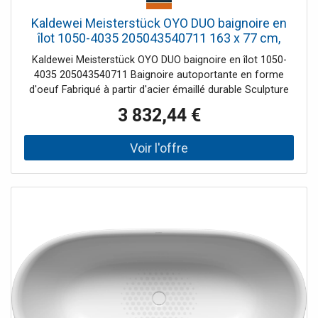
Kaldewei Meisterstück OYO DUO baignoire en
îlot 1050-4035 205043540711 163 x 77 cm,
sans trop-plein, blanc alpin mat
Kaldewei Meisterstück OYO DUO baignoire en îlot 1050-
4035 205043540711 Baignoire autoportante en forme
d'oeuf Fabriqué à partir d'acier émaillé durable Sculpture
au design gracieux - semble presque flotter dans l'espace
3 832,44 €
Deux inclinaisons de dos identiques Avec bonde centrale à
ouverture par poussée, avec couvercle de bonde en émail
Remarque d'installation : L'espace libre sous la baignoire
permet une installation sans niche de chape, car le
garniture de vidange peut être encastré dans le corps de
la baignoire