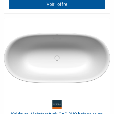
Avec effet perlant - revêtement facile d'entretien et anti-
salissures Remarque d'installation : L'espace libre sous la
baignoire permet une installation sans niche de chape, car
le garniture de vidange peut être encastré dans le corps
de la baignoire