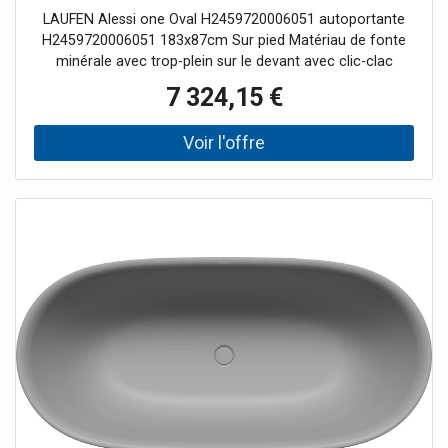
tablier, avec buses d'air, sans éclairage sous-
LAUFEN Alessi one Oval H2459720006051 autoportante
marin
H2459720006051 183x87cm Sur pied Matériau de fonte
minérale avec trop-plein sur le devant avec clic-clac
garniture de vidange et siphon Trop-plein pré-assemblé
7 324,15 €
Base pré-assemblée Profondeur du bain 460 mm Volume
net 240 l 131 5kg