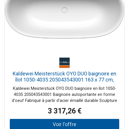
en acier émaillé durable Sculpture au design gracieux -
semble presque flotter dans la pièce Deux pentes arrière
identiques Avec bonde à pousser au milieu, y compris
couvercle de bonde émaillé Avec débordement de
conception Avec revêtement antidérapant INVISIBLE GRIP
: aspect brillant. Stabilité optimale sur les surfaces
émaillées humides. Une fois sèche, la surface apparaît
aussi brillante que d'habitude et est facile à nettoyer. Note
d'installation : L'espace libre sous la baignoire permet une
installation sans évidement de chape, car l' garniture de
vidange peut être encastrée dans le corps de la baignoire
Kaldewei Meisterstück OYO DUO baignoire en
îlot 1050-4035 205043543001 163 x 77 cm,
sans trop-plein, blanc alpin
Kaldewei Meisterstück OYO DUO baignoire en îlot 1050-
4035 205043543001 Baignoire autoportante en forme
d'oeuf Fabriqué à partir d'acier émaillé durable Sculpture
au design gracieux - semble presque flotter dans l'espace
3 317,26 €
Deux inclinaisons de dos identiques Avec bonde centrale à
ouverture par poussée, avec couvercle de bonde en émail
Remarque d'installation : L'espace libre sous la baignoire