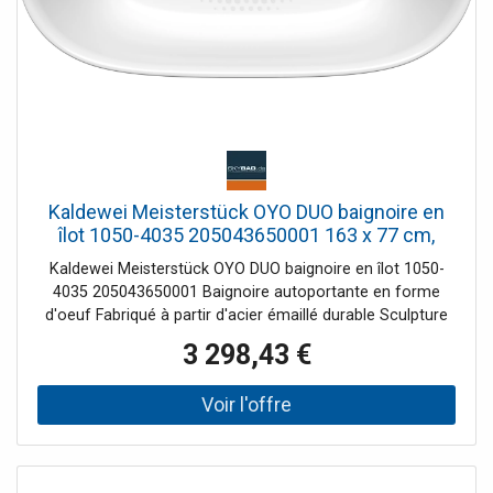
Kaldewei Meisterstück OYO DUO baignoire en
îlot 1050-4035 205043650001 163 x 77 cm,
sans trop-plein, blanc alpin
Kaldewei Meisterstück OYO DUO baignoire en îlot 1050-
4035 205043650001 Baignoire autoportante en forme
d'oeuf Fabriqué à partir d'acier émaillé durable Sculpture
au design gracieux - semble presque flotter dans l'espace
3 298,43 €
Deux inclinaisons de dos identiques Avec bonde centrale à
ouverture par poussée, avec couvercle de bonde en émail
Note d'installation : L'espace libre sous la baignoire
permet une installation sans réservation de chape car le
garniture de vidange peut être encastré dans le corps de
la baignoire