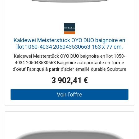
Kaldewei Meisterstück OYO DUO baignoire en
îlot 1050-4034 205043530663 163 x 77 cm,
avec trop-plein, gris froid 30
Kaldewei Meisterstück OYO DUO baignoire en îlot 1050-
4034 205043530663 Baignoire autoportante en forme
d'oeuf Fabriqué à partir d'acier émaillé durable Sculpture
au design gracieux - semble presque flotter dans l'espace
3 902,41 €
Deux inclinaisons de dos identiques Avec bonde centrale à
ouverture par poussée, avec couvercle de bonde en émail
Avec débordement de conception Note d'installation :
L'espace libre sous la baignoire permet une installation
sans réservation de chape car le garniture de vidange peut
être encastré dans le corps de la baignoire