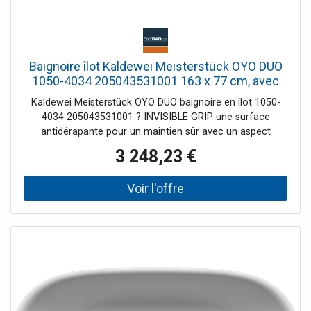
Baignoire îlot Kaldewei Meisterstück OYO DUO
1050-4034 205043531001 163 x 77 cm, avec
trop-plein, finition brillante, blanc alpin
Kaldewei Meisterstück OYO DUO baignoire en îlot 1050-
4034 205043531001 ? INVISIBLE GRIP une surface
antidérapante pour un maintien sûr avec un aspect
brillant. Lorsque vous marchez sur la surface émaillée
3 248,23 €
humide, la micro-structuration presque invisible offre une
meilleure adhérence. Une fois sèche, la surface apparaît
aussi brillante que d'habitude et est facile à nettoyer. La
LGA Bautechnik confirme qu'Invisible Grip possède une
résistance au glissement conforme à la classe
d'évaluation C pour les zones humides pieds nus selon la
norme DIN EN 16165. Attention : Pour les bondes avec
couvercle de bonde émaillé (KA90, KA 120), il faut
également tenir compte de la garniture de vidange
correspondante dans la version KALDEWEI INVISIBLE
GRIP ! Baignoire autoportante en forme d'œuf Fabriqué