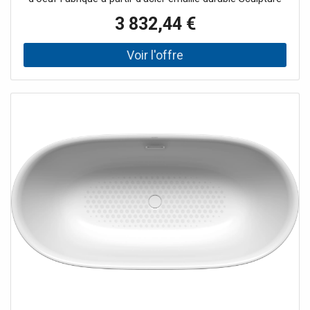
au design gracieux - semble presque flotter dans l'espace
3 832,44 €
Deux inclinaisons de dos identiques Avec bonde centrale à
ouverture par poussée, avec couvercle de bonde en émail
Note d'installation : L'espace libre sous la baignoire
permet une installation sans réservation de chape car le
garniture de vidange peut être encastré dans le corps de
la baignoire