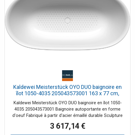
Kaldewei Meisterstück OYO DUO baignoire en
îlot 1050-4035 205043573001 163 x 77 cm,
sans trop-plein, avec effet perlant , blanc alpin
Kaldewei Meisterstück OYO DUO baignoire en îlot 1050-
4035 205043573001 Baignoire autoportante en forme
d'oeuf Fabriqué à partir d'acier émaillé durable Sculpture
au design gracieux - semble presque flotter dans l'espace
3 617,14 €
Deux inclinaisons de dos identiques Avec bonde centrale à
ouverture par poussée, avec couvercle de bonde en émail