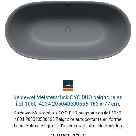
Kaldewei Meisterstück OYO DUO baignoire en
îlot 1050-4034 205043530665 163 x 77 cm,
avec trop-plein, gris froid 70
Kaldewei Meisterstück OYO DUO baignoire en îlot 1050-
4034 205043530665 Baignoire autoportante en forme
d'oeuf Fabriqué à partir d'acier émaillé durable Sculpture
au design gracieux - semble presque flotter dans l'espace