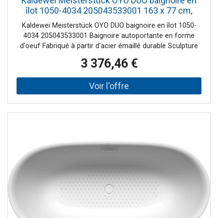
Kaldewei Meisterstück OYO DUO baignoire en
îlot 1050-4034 205043533001 163 x 77 cm,
avec trop-plein, avec effet perlant , blanc alpin
Kaldewei Meisterstück OYO DUO baignoire en îlot 1050-
4034 205043533001 Baignoire autoportante en forme
d'oeuf Fabriqué à partir d'acier émaillé durable Sculpture
au design gracieux - semble presque flotter dans l'espace
3 376,46 €
Deux inclinaisons de dos identiques Avec bonde centrale à
ouverture par poussée, avec couvercle de bonde en émail
Avec débordement de conception Avec effet perlant -
revêtement facile d'entretien et anti-salissures Remarque
d'installation : L'espace libre sous la baignoire permet une
installation sans niche de chape, car le garniture de
vidange peut être encastré dans le corps de la baignoire