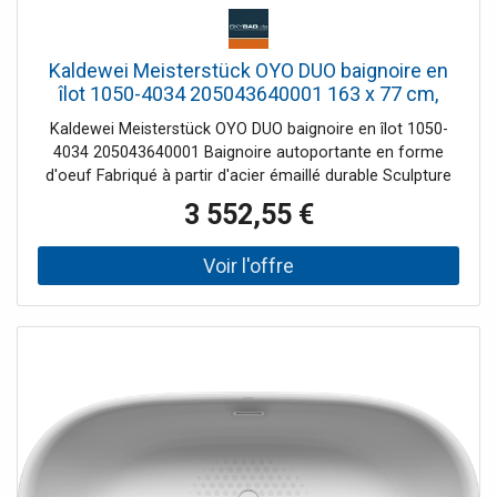
Kaldewei Meisterstück OYO DUO baignoire en
îlot 1050-4034 205043640001 163 x 77 cm,
avec trop-plein, blanc alpin
Kaldewei Meisterstück OYO DUO baignoire en îlot 1050-
4034 205043640001 Baignoire autoportante en forme
d'oeuf Fabriqué à partir d'acier émaillé durable Sculpture
au design gracieux - semble presque flotter dans l'espace
3 552,55 €
Deux inclinaisons de dos identiques Avec bonde centrale à
ouverture par poussée, avec couvercle de bonde en émail
Avec débordement de conception Note d'installation :
L'espace libre sous la baignoire permet une installation
sans réservation de chape car le garniture de vidange peut
être encastré dans le corps de la baignoire