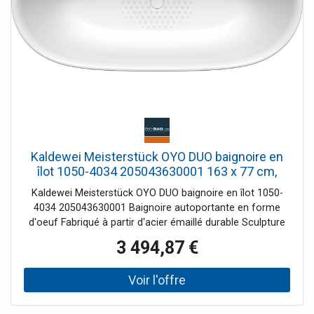
Kaldewei Meisterstück OYO DUO baignoire en
îlot 1050-4034 205043630001 163 x 77 cm,
avec trop-plein, blanc alpin
Kaldewei Meisterstück OYO DUO baignoire en îlot 1050-
4034 205043630001 Baignoire autoportante en forme
d'oeuf Fabriqué à partir d'acier émaillé durable Sculpture
au design gracieux - semble presque flotter dans l'espace
3 494,87 €
Deux inclinaisons de dos identiques Avec bonde centrale à
ouverture par poussée, avec couvercle de bonde en émail
Avec débordement de conception Note d'installation :
L'espace libre sous la baignoire permet une installation
sans réservation de chape car le garniture de vidange peut