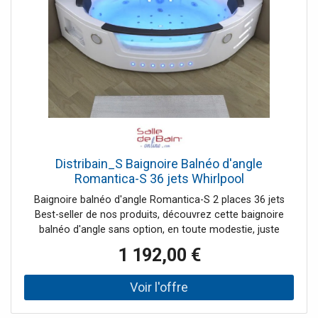
Distribain_S Baignoire Balnéo d'angle
Romantica-S 36 jets Whirlpool
Baignoire balnéo d'angle Romantica-S 2 places 36 jets
Best-seller de nos produits, découvrez cette baignoire
balnéo d'angle sans option, en toute modestie, juste
l'essentiel pour profiter d'un bain relaxant à domicile, seul
1 192,00 €
ou à deux. Une fois installé dans la baignoire balnéo
d'angle, vous vous laissez relaxer par les 36 jets
d'hydromassage tout le long de votre corps. Un régulateur
permet de gérer l'intensité des jets. Le hublot laisse