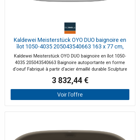
Kaldewei Meisterstück OYO DUO baignoire en
îlot 1050-4035 205043540663 163 x 77 cm,
sans trop-plein, gris froid 30
Kaldewei Meisterstück OYO DUO baignoire en îlot 1050-
4035 205043540663 Baignoire autoportante en forme
d'oeuf Fabriqué à partir d'acier émaillé durable Sculpture
au design gracieux - semble presque flotter dans l'espace
3 832,44 €
Deux inclinaisons de dos identiques Avec bonde centrale à
ouverture par poussée, avec couvercle de bonde en émail
Note d'installation : L'espace libre sous la baignoire
permet une installation sans réservation de chape car le
garniture de vidange peut être encastré dans le corps de
la baignoire