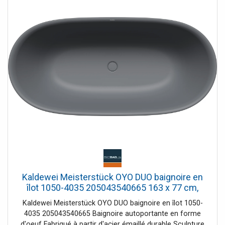
Kaldewei Meisterstück OYO DUO baignoire en
îlot 1050-4035 205043540665 163 x 77 cm,
sans trop-plein, gris froid 70
Kaldewei Meisterstück OYO DUO baignoire en îlot 1050-
4035 205043540665 Baignoire autoportante en forme
d'oeuf Fabriqué à partir d'acier émaillé durable Sculpture