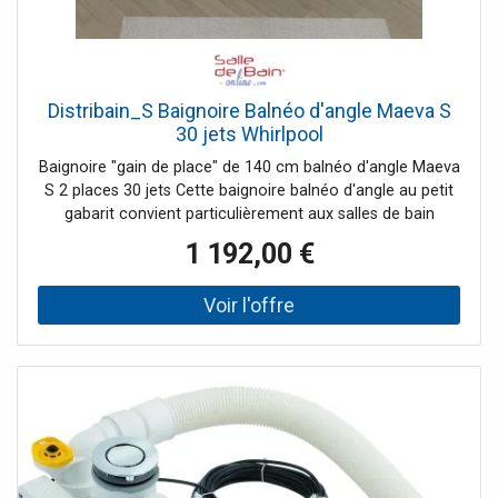
Distribain_S Baignoire Balnéo d'angle Maeva S
30 jets Whirlpool
Baignoire "gain de place" de 140 cm balnéo d'angle Maeva
S 2 places 30 jets Cette baignoire balnéo d'angle au petit
gabarit convient particulièrement aux salles de bain
étroites. Idéal pour équiper votre salle de bain, cette
1 192,00 €
baignoire et son gain de place, avec 140cm de long,
sauront vous séduire. Ce modèle offre 30 jets et vous
permet de découvrir la balnéothérapie à domicile à petit
prix. Les deux places face à face bénéficient de jets
massant savamment répartis. Avec 2x6 Jets dorsaux, 2x2
turbobuses latérales, 12 injecteurs d'air en fond de cuve et
enfin 2 jets d'eau dorsaux sur la place en angle, cette
baignoire "gain de place" de 140 cm promet de beaux
moments de détente. Le grand hublot en façade permet
de diffuser la lumière du spot subaquatique de
chromothérapie à travers toute votre salle de bain. Le +