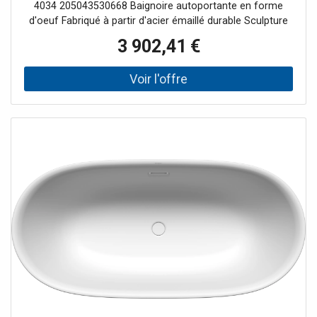
4034 205043530668 Baignoire autoportante en forme
d'oeuf Fabriqué à partir d'acier émaillé durable Sculpture
au design gracieux - semble presque flotter dans l'espace
3 902,41 €
Deux inclinaisons de dos identiques Avec bonde centrale à
ouverture par poussée, avec couvercle de bonde en émail
Avec débordement de conception Remarque d'installation
: L'espace libre sous la baignoire permet une installation
sans niche de chape, car le garniture de vidange peut être
encastré dans le corps de la baignoire