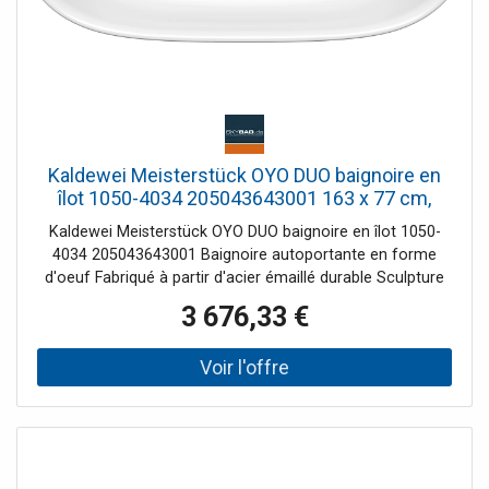
Kaldewei Meisterstück OYO DUO baignoire en
îlot 1050-4034 205043643001 163 x 77 cm,
avec trop-plein, avec effet perlant , blanc alpin
Kaldewei Meisterstück OYO DUO baignoire en îlot 1050-
4034 205043643001 Baignoire autoportante en forme
d'oeuf Fabriqué à partir d'acier émaillé durable Sculpture
au design gracieux - semble presque flotter dans l'espace
3 676,33 €
Deux inclinaisons de dos identiques Avec bonde centrale à
ouverture par poussée, avec couvercle de bonde en émail
Avec débordement de conception Avec effet perlant -
revêtement facile d'entretien et anti-salissures Remarque
d'installation : L'espace libre sous la baignoire permet une
installation sans niche de chape, car le garniture de
vidange peut être encastré dans le corps de la baignoire