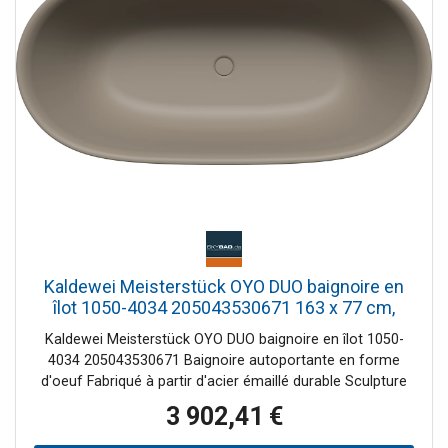
Kaldewei Meisterstück OYO DUO baignoire en
îlot 1050-4034 205043530671 163 x 77 cm,
avec trop-plein, gris chaud 60
Kaldewei Meisterstück OYO DUO baignoire en îlot 1050-
4034 205043530671 Baignoire autoportante en forme
d'oeuf Fabriqué à partir d'acier émaillé durable Sculpture
au design gracieux - semble presque flotter dans l'espace
3 902,41 €
Deux inclinaisons de dos identiques Avec bonde centrale à
ouverture par poussée, avec couvercle de bonde en émail