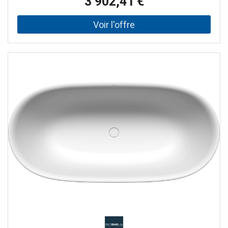
3 902,41 €
Deux inclinaisons de dos identiques Avec bonde centrale à
ouverture par poussée, avec couvercle de bonde en émail
Avec débordement de conception Remarque d'installation
: L'espace libre sous la baignoire permet une installation
sans niche de chape, car le garniture de vidange peut être
encastré dans le corps de la baignoire