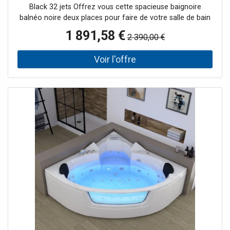
Black 32 jets Offrez vous cette spacieuse baignoire
balnéo noire deux places pour faire de votre salle de bain
un véritable temple de bien-être. En effet, cette grande
1 891,58 €
2 390,00 €
baignoire balnéo rectangulaire offre deux larges places
côte à côte pour des moment de détente partagée. Les
32 jets hydromassant prendront soin de vous de la tête
aux pieds. Savamment répartis, ils massent votre corps en
mêlant eau et air. 16 Injecteurs d'air en fond de cuve
soulagent les tensions musculaires en propulsant de fines
bulles sous votre corps. 4 Buses d'eau dorsales par place
vous massent de manière tonique. Les turbobuses
latérales et plantaires viennent compléter le tout. Le
régulateur de pression permet d'intensifier les massages.
Un spot subaquatique permet de combiner la
chromothérapie à la balnéothérapie pour libérer
également l'esprit. Le + : Ses 3 tabliers permettent de la
placer dans l'angle de votre choix!