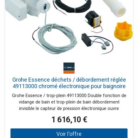
de la baignoire "gain de place" de 140x140 : Son gabarit,
son hublot et ses nombreux jets !
Grohe Essence déchets / débordement réglée
49113000 chromé électronique pour baignoire
îlot
Grohe Essence / trop-plein 49113000 Double fonction de
vidange de bain et trop-plein de bain débordement
invisible le capteur de pression électronique ouvre
automatiquement le drain dès que le niveau d'eau
1 616,10 €
maximum est dépassé, un raccordement secteur au
Plomberie nécessaire