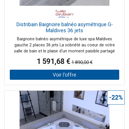
Distribain Baignoire balnéo asymétrique G-
Maldives 36 jets
Baignoire balnéo asymétrique de luxe spa Maldives
gauche 2 places 36 jets La sobriété au coeur de votre
salle de bain et le plaisir d'un moment paisible partagé
avec votre partenaire à découvrir sans plus attendre grâce
1 591,68 €
1 890,00 €
à cette baignoire asymétrique au design épuré. Pilotez les
36 jets de massage à votre service à l'aide du panneau de
contrôle tactile multifonctions pour un bain personnalisé.
Le réchauffeur d'eau intégré vous permet de garder votre
bain à température constante. Les 7 leds en façade
soulignent joliment la courbure de l'angle. Le + : choisissez
-22%
la finition droite ou gauche pour une intégration parfaite
dans votre salle de bain.