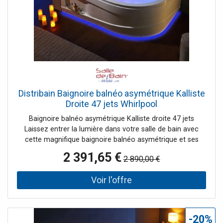
Distribain Baignoire balnéo asymétrique Kalliste
Droite 47 jets Whirlpool
Baignoire balnéo asymétrique Kalliste droite 47 jets
Laissez entrer la lumière dans votre salle de bain avec
cette magnifique baignoire balnéo asymétrique et ses
cascades cervicales éclairées. Cette magnifique baignoire
2 391,65 €
2 890,00 €
bénéficie de 47 jets massants pour une détente absolue.
Les spots subaquatiques, les éclairages robinetterie et
cascades diffusent leur lumière pour illuminer votre salle
de bain toute entière et disperser ses bienfaits
thérapeutiques ! Le + : la large cascade intérieure et ses
multiples éclairages pour une expérience de bain sans
-20%