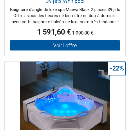
39 jets Whirlpool
Baignoire d'angle de luxe spa Maeva Black 2 places 39 jets
Offrez-vous des heures de bien-être en duo à domicile
avec cette baignoire balnéo de luxe noire très tendance !
Sa petite taille est idéale pour toutes les salles de bains.
1 591,60 €
1 990,00 €
Son sens esthétique n'a d'égal que ses performances : elle
possède 39 jets répartis sous tout votre corps pour une
détente absolue. Le + : Son noir intense, moderne et
original !
-22%