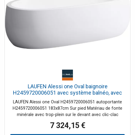
de diffuser la lumière du spot subaquatique de
chromothérapie à travers toute votre salle de bain. Le +
de la baignoire "gain de place" de 140x140 : Son gabarit,
son hublot et ses nombreux jets !
LAUFEN Alessi one Oval baignoire
H2459720006051 avec système balnéo, avec
tablier, avec buses d'air, sans éclairage sous-
LAUFEN Alessi one Oval H2459720006051 autoportante
marin
H2459720006051 183x87cm Sur pied Matériau de fonte
minérale avec trop-plein sur le devant avec clic-clac
garniture de vidange et siphon Trop-plein pré-assemblé
7 324,15 €
Base pré-assemblée Profondeur du bain 460 mm Volume
net 240 l 131 5kg