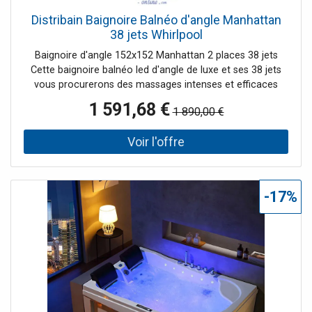
Distribain Baignoire Balnéo d'angle Manhattan
38 jets Whirlpool
Baignoire d'angle 152x152 Manhattan 2 places 38 jets
Cette baignoire balnéo led d'angle de luxe et ses 38 jets
vous procurerons des massages intenses et efficaces
pour un bien-être total. Sa barre d'appui blanche et ses
1 591,68 €
1 890,00 €
leds en façade lui donnent un style moderne. Le + : Le bac
de rangement de cette baignoire balnéo à led vous
permet de garder vos produits de toilettes ou serviettes
toujours à portée de main !
-17%