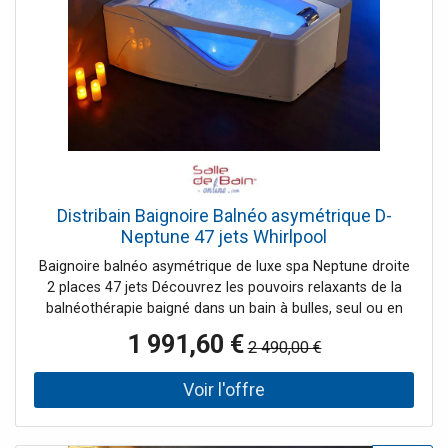
Distribain Baignoire Balnéo asymétrique D-
Neptune 47 jets Whirlpool
Baignoire balnéo asymétrique de luxe spa Neptune droite
2 places 47 jets Découvrez les pouvoirs relaxants de la
balnéothérapie baigné dans un bain à bulles, seul ou en
couple, au cœur de votre salle de bain. 12 jets
1 991,60 €
2 490,00 €
décontractent vos muscles dorsaux, 2 turbobuses vous
massent les pieds, 29 injecteurs d'air en fond de cuve et la
chromothérapie contribuent à diminuer le stress de votre
journée. La forme de cette baignoire asymétrique
170x130 donne du style à votre salle de bain éclairée par