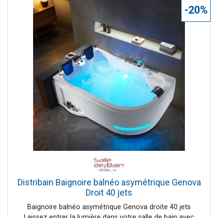
les spots integrés à votre baignoire. Vous profitez
-20%
également de vos musiques préférées grâce à une
connexion USB prévue à cet effet et aux haut-parleurs
intégrés. Le + : choisissez la finition droite ou gauche pour
une intégration parfaite dans votre salle de bain.
Distribain Baignoire balnéo asymétrique Genova
Droit 40 jets
Baignoire balnéo asymétrique Genova droite 40 jets
Laissez entrer la lumière dans votre salle de bain avec