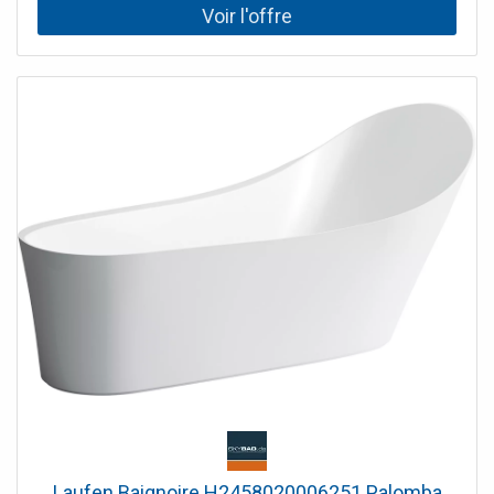
Laufen Baignoire H2458020006251 Palomba