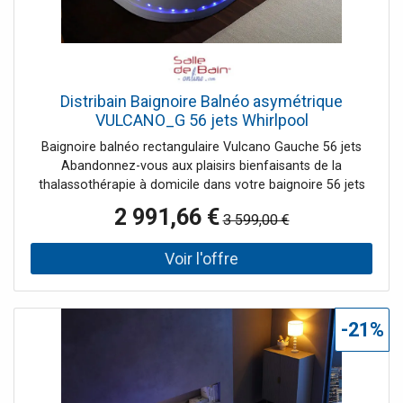
Distribain Baignoire Balnéo asymétrique
VULCANO_G 56 jets Whirlpool
Baignoire balnéo rectangulaire Vulcano Gauche 56 jets
Abandonnez-vous aux plaisirs bienfaisants de la
thalassothérapie à domicile dans votre baignoire 56 jets
d'eau Vulcano. La technologie s'invite dans votre salle de
2 991,66 €
3 599,00 €
bain pour satisfaire vos envies d'évasion dans le monde
du bien-être grâce à tous ses équipements : 26 Injecteurs
d'air dont 4 injecteurs d'air chromothérapie à LED, 6 Jets
d'eau dorsaux et chromothérapie. Ses cascades
cervicales à éclairage led vous feront le plus grand bien.
La forme innovante de la baignoire balnéo VULCANO
-21%
s'intègre harmonieusement dans les salles de bain
modernes, offrant une touche d'élégance et de
sophistication. L'asymétrie permet une optimisation de
l'espace, s'adaptant parfaitement aux configurations