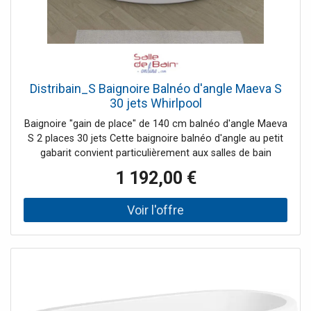
Distribain_S Baignoire Balnéo d'angle Maeva S
30 jets Whirlpool
Baignoire "gain de place" de 140 cm balnéo d'angle Maeva
S 2 places 30 jets Cette baignoire balnéo d'angle au petit
gabarit convient particulièrement aux salles de bain
étroites. Idéal pour équiper votre salle de bain, cette
1 192,00 €
baignoire et son gain de place, avec 140cm de long,
sauront vous séduire. Ce modèle offre 30 jets et vous
permet de découvrir la balnéothérapie à domicile à petit
prix. Les deux places face à face bénéficient de jets
massant savamment répartis. Avec 2x6 Jets dorsaux, 2x2
turbobuses latérales, 12 injecteurs d'air en fond de cuve et
enfin 2 jets d'eau dorsaux sur la place en angle, cette
baignoire "gain de place" de 140 cm promet de beaux
moments de détente. Le grand hublot en façade permet