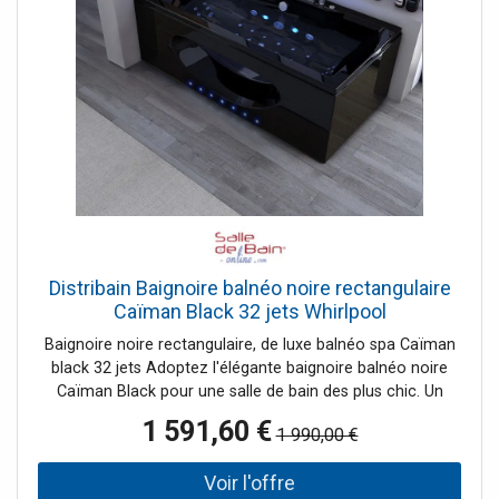
Distribain Baignoire balnéo noire rectangulaire
Caïman Black 32 jets Whirlpool
Baignoire noire rectangulaire, de luxe balnéo spa Caïman
black 32 jets Adoptez l'élégante baignoire balnéo noire
Caïman Black pour une salle de bain des plus chic. Un
massage à la carte grâce au régulateur de pression des
1 591,60 €
1 990,00 €
32 jets d'hydromassage vous laissent le choix d'un
massage dynamisant ou relaxant selon vos envies, seul ou
en duo. Ambiancez votre salle de bain par la diffusion de