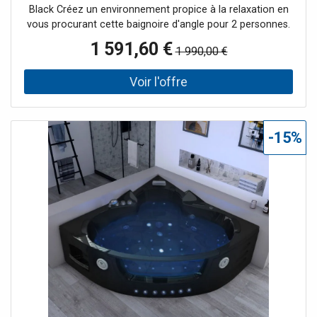
Black Créez un environnement propice à la relaxation en
vous procurant cette baignoire d'angle pour 2 personnes.
Très pratique, cette baignoire balnéo LISBONNE
1 591,60 €
1 990,00 €
s'intégrera facilement dans votre salle de bain avec sa
forme et sa taille. Installez-vous confortablement dans
l'une des deux places de cette baignoire balnéo d'angle de
140x140 cm et profitez d'une séance balnéo à domicile
avec les 34 jets massants. Ceux-ci sont répartis en fond
de cuve, en jets dorsaux et latéraux, mais également au
-15%
niveau des cervicales, pour un massage très appréciable !
Cette baignoire d'angle pour 2 personnes se remplit par
une cascade, et vous offre de jolis jeux de lumière avec
ses spots chromothérapiques. Son hublot design et ses
leds en façade donneront à votre salle de bain un esprit
très moderne. Le + : Sa cascade en escalier