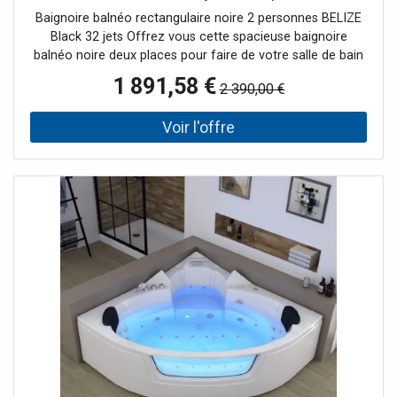
Baignoire balnéo rectangulaire noire 2 personnes BELIZE
Black 32 jets Offrez vous cette spacieuse baignoire
balnéo noire deux places pour faire de votre salle de bain
un véritable temple de bien-être. En effet, cette grande
1 891,58 €
2 390,00 €
baignoire balnéo rectangulaire offre deux larges places
côte à côte pour des moment de détente partagée. Les
32 jets hydromassant prendront soin de vous de la tête
aux pieds. Savamment répartis, ils massent votre corps en
mêlant eau et air. 16 Injecteurs d'air en fond de cuve
soulagent les tensions musculaires en propulsant de fines
bulles sous votre corps. 4 Buses d'eau dorsales par place
vous massent de manière tonique. Les turbobuses
latérales et plantaires viennent compléter le tout. Le
régulateur de pression permet d'intensifier les massages.
Un spot subaquatique permet de combiner la
chromothérapie à la balnéothérapie pour libérer
également l'esprit. Le + : Ses 3 tabliers permettent de la
placer dans l'angle de votre choix!