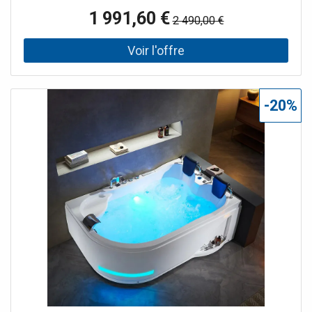
cette petite baignoire faible encombrement qui à tout
1 991,60 €
2 490,00 €
d'une grande. Son faible encombrement vous permet de
profiter des bienfaits de la thalassothérapie dans une
petite salle de bain, ses multiples jets au nombre de 48
vous massent de la tête aux pieds, ses appuie-têtes vous
offrent une décontraction totale, ses connexion CD et
USB personnalisent votre bain par une musique de votre
-20%
choix... Le + : La baignoire balnéo 170x80 avec jets Islande
est livrée avec 3 tabliers afin de vous permettre de
l'installer à votre guise au milieu d'un mur, dans un angle
gauche ou dans un angle droit.