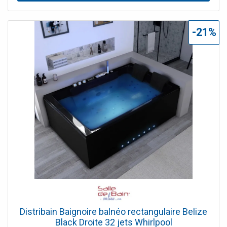
lumière des 2 Spots avec 3 couleurs mixées au travers du
hublot. Les lumières, de cette baignoire noire, sont
destinées à lutter contre fatigue physique et psychique
-21%
par la chromothérapie. Le + : Son design ultra
contemporain de la baignoire balnéo noire Caïman ! Livrée
avec 3 tabliers afin de vous permettre de l'installer à votre
guise au milieu d'un mur, dans un angle gauche ou dans
un angle droit.
Distribain Baignoire balnéo rectangulaire Belize
Black Droite 32 jets Whirlpool