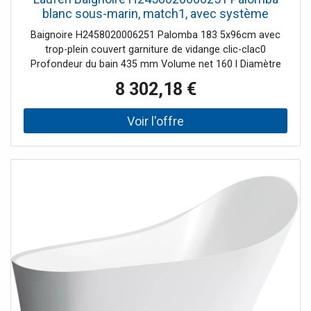
blanc sous-marin, match1, avec système
balnéo
Baignoire H2458020006251 Palomba 183 5x96cm avec
trop-plein couvert garniture de vidange clic-clac0
Profondeur du bain 435 mm Volume net 160 l Diamètre
du drain 52 mm avec buses d'air
8 302,18 €