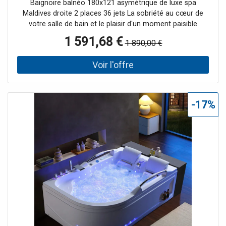
Baignoire balnéo 180x121 asymétrique de luxe spa
Maldives droite 2 places 36 jets La sobriété au cœur de
votre salle de bain et le plaisir d'un moment paisible
partagé avec votre partenaire sont à découvrir sans plus
1 591,68 €
1 890,00 €
attendre grâce à cette baignoire asymétrique de 180cm
au design épuré. Pilotez les 36 jets de massage à votre
service à l'aide du panneau de contrôle tactile
multifonctions pour un bain personnalisé. Le réchauffeur
d'eau intégré de cette baignoire balnéo de 180x121 cm
vous permet de garder votre bain à température
-17%
constante. Les 7 leds en façade soulignent joliment la
courbure de l'angle à hublot. Afin de créer une ambiance
propice à la détente, ce modèle de baignoire balnéo
asymétrique de 180 cm est équipé d'une radio. Installé
confortablement, la tête contre l'appuie tête, profitez de
ce moment en musique pour vous relaxer. L'entretien de
cette baignoire balnéo de 180 x120 est rapide et facile. Ce
modèle bénéficie d'une garantie de 5 ans. Le + de ma
baignoire balnéo 180 x121 cm : choisissez la finition droite
ou gauche pour une intégration parfaite de cette
baignoire asymétrique de 180cm de long dans votre salle
de bain, grâce à son angle droit.