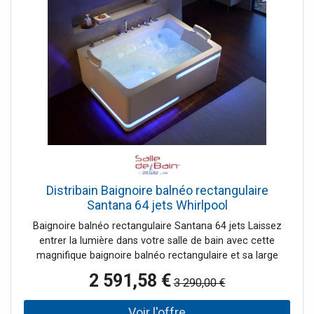
variées. Choisir la baignoire VULCANO, c'est opter pour
une expérience de relaxation incomparable. C'est
l'opportunité de transformer votre salle de bain en un
véritable refuge de sérénité et de confort, où chaque bain
devient un rituel de détente et de plaisir. Le + : La baignoire
à jets d'eau Vulcano est disponible en version gauche ou
droite pour s'adapter à vos exigences, est équipée de
deux barres d'appui et d'un panneau de contrôle.
Distribain Baignoire balnéo rectangulaire
Santana 64 jets Whirlpool
Baignoire balnéo rectangulaire Santana 64 jets Laissez
entrer la lumière dans votre salle de bain avec cette
magnifique baignoire balnéo rectangulaire et sa large
cascade éclairée. Cette magnifique baignoire bénéficie de
2 591,58 €
3 290,00 €
64 jets massants pour une détente absolue. Les spots
subaquatiques et les éclairages sur tablier diffusent leur