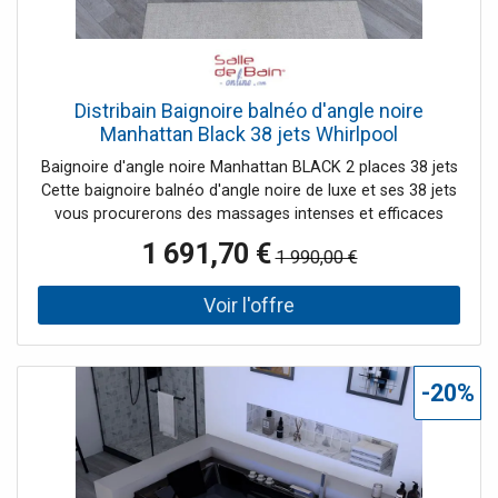
Distribain Baignoire balnéo d'angle noire
Manhattan Black 38 jets Whirlpool
Baignoire d'angle noire Manhattan BLACK 2 places 38 jets
Cette baignoire balnéo d'angle noire de luxe et ses 38 jets
vous procurerons des massages intenses et efficaces
pour un bien-être total. Sa couleur noire et ses leds en
1 691,70 €
1 990,00 €
façade lui donnent un style moderne et original. Donnez
du caractère à votre salle de bain avec cette baignoire
balnéo noire au look engagé. Le + : Le bac de rangement
de la baignoire d'angle noire vous permet de garder vos
produits de toilettes ou serviettes toujours à portée de
main !
-20%