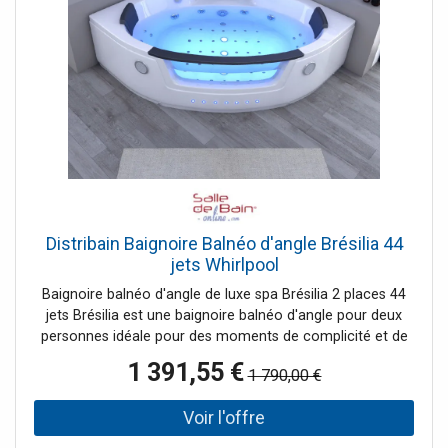
Distribain Baignoire Balnéo d'angle Brésilia 44
jets Whirlpool
Baignoire balnéo d'angle de luxe spa Brésilia 2 places 44
jets Brésilia est une baignoire balnéo d'angle pour deux
personnes idéale pour des moments de complicité et de
détente. Vous disposez de nombreux jets de massage, de
1 391,55 €
1 790,00 €
la chromothérapie et d'une cascade d'eau pour un bien-
être total. Le + : Brésilia dispose d'une place assise en
angle avec dossier confort percé, et jets hydromassants.