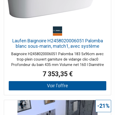
Laufen Baignoire H2458020006051 Palomba
blanc sous-marin, match1, avec système
balnéo
Baignoire H2458020006051 Palomba 183 5x96cm avec
trop-plein couvert garniture de vidange clic-clac0
Profondeur du bain 435 mm Volume net 160 l Diamètre
du drain 52 mm avec buses d'air
7 353,35 €
-21%