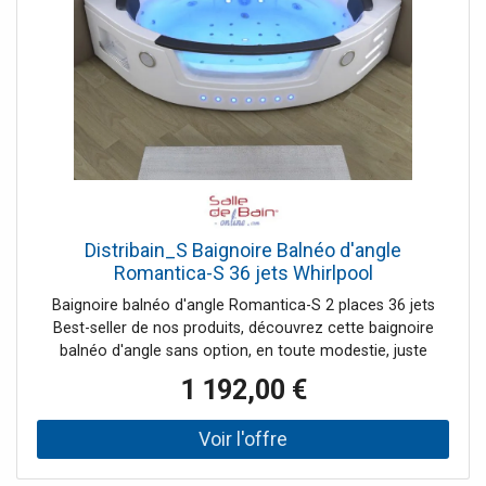
Distribain_S Baignoire Balnéo d'angle
Romantica-S 36 jets Whirlpool
Baignoire balnéo d'angle Romantica-S 2 places 36 jets
Best-seller de nos produits, découvrez cette baignoire
balnéo d'angle sans option, en toute modestie, juste
l'essentiel pour profiter d'un bain relaxant à domicile, seul
1 192,00 €
ou à deux. Une fois installé dans la baignoire balnéo
d'angle, vous vous laissez relaxer par les 36 jets
d'hydromassage tout le long de votre corps. Un régulateur
permet de gérer l'intensité des jets. Le hublot laisse