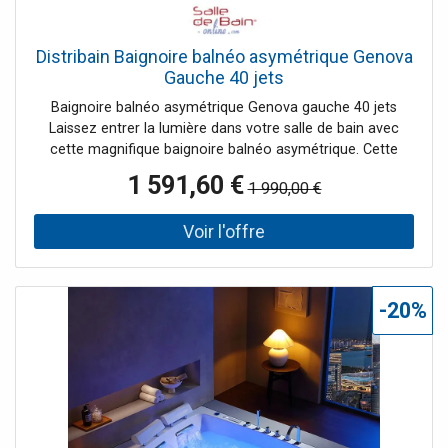
Distribain Baignoire balnéo asymétrique Genova
Gauche 40 jets
Baignoire balnéo asymétrique Genova gauche 40 jets
Laissez entrer la lumière dans votre salle de bain avec
cette magnifique baignoire balnéo asymétrique. Cette
magnifique baignoire bénéficie de 40 jets massants pour
1 591,60 €
1 990,00 €
une détente absolue. Le spot subaquatique et l' éclairage
sur tablier diffusent leur lumière pour illuminer votre salle
de bain toute entière et disperser ses bienfaits
thérapeutiques ! Le + : ses éclairages chaleureux pour une
expérience de bain sans égale.
-20%