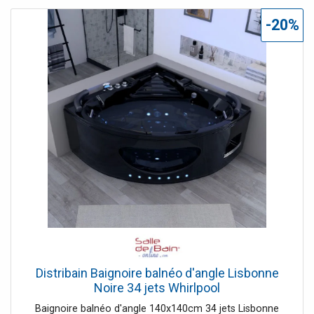
entrevoir la lumière des spots de chromothérapie et
confère à votre salle de bain une atmosphère romantique.
-20%
Une cascade déferle dans l'angle de la baignoire balnéo,
imaginez-vous ailleurs! Le + : La baignoire balnéo d'angle
Romantica est disponible en deux versions, avec ou sans
options, ici sans option.
Distribain Baignoire balnéo d'angle Lisbonne
Noire 34 jets Whirlpool
Baignoire balnéo d'angle 140x140cm 34 jets Lisbonne