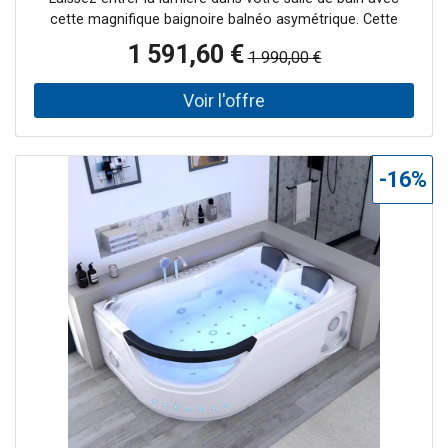
cette magnifique baignoire balnéo asymétrique. Cette
magnifique baignoire bénéficie de 40 jets massants pour
1 591,60 €
1 990,00 €
une détente absolue. Le spot subaquatique et l' éclairage
sur tablier diffusent leur lumière pour illuminer votre salle
de bain toute entière et disperser ses bienfaits
thérapeutiques ! Le + : ses éclairages chaleureux pour une
expérience de bain sans égale.
-16%