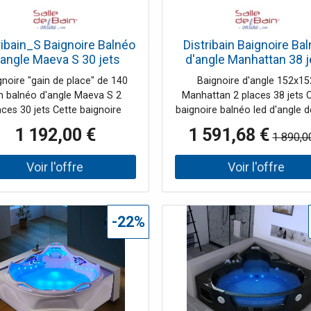
ribain_S Baignoire Balnéo
Distribain Baignoire Ba
'angle Maeva S 30 jets
d'angle Manhattan 38 j
Whirlpool
Whirlpool
gnoire "gain de place" de 140
Baignoire d'angle 152x15
 balnéo d'angle Maeva S 2
Manhattan 2 places 38 jets 
aces 30 jets Cette baignoire
baignoire balnéo led d'angle d
lnéo d'angle au petit gabarit
et ses 38 jets vous procurero
1 192,00 €
1 591,68 €
1 890,0
ent particulièrement aux salles
massages intenses et effic
in étroites. Idéal pour équiper
pour un bien-être total. Sa b
 salle de bain, cette baignoire
d'appui blanche et ses leds
on gain de place, avec 140cm
façade lui donnent un sty
ong, sauront vous séduire. Ce
moderne. Le + : Le bac d
dèle offre 30 jets et vous
rangement de cette baigno
-22%
permet de découvrir la
balnéo à led vous permet de 
éothérapie à domicile à petit
vos produits de toilettes 
. Les deux places face à face
serviettes toujours à porté
énéficient de jets massant
main !
ment répartis. Avec 2x6 Jets
aux, 2x2 turbobuses latérales,