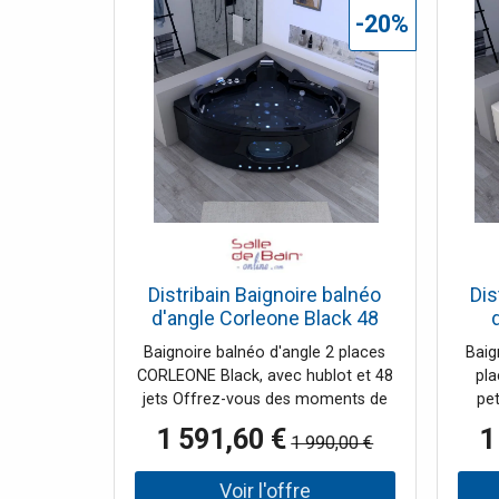
jets d'hydromassage couplés à 15
cour
-20%
lumières pour profiter des bienfaits
7 l
de la chromothérapie! Pour
parf
l'esthétique, laissez-vous charmer
cont
par l'élégance de la robinetterie
bain 
dauphin chromée, la touche
ozo
originale de cette baignoire spa
baig
performante. Le + : pratiques les 2
c'es
bacs de rangements integrés sur
Le +
les côtés!
rig
d'une
par 2
Distribain Baignoire balnéo
Dis
d'angle Corleone Black 48
jets Whirlpool
Baignoire balnéo d'angle 2 places
Baig
CORLEONE Black, avec hublot et 48
pla
jets Offrez-vous des moments de
pet
détente aussi souvent que vous le
140
1 591,60 €
1
1 990,00 €
souhaitez avec cette baignoire
l'éq
balnéo d'angle 2 places et ses 48
sall
jets. Très performante, cette
côté 