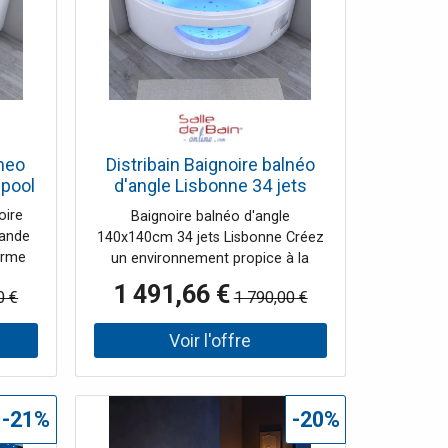
produits de toilettes ou serviettes
toujours à portée de main !
lneo
Distribain Baignoire balnéo
lpool
d'angle Lisbonne 34 jets
Whirlpool
oire
Baignoire balnéo d'angle
rande
140x140cm 34 jets Lisbonne Créez
arme
un environnement propice à la
ain à
relaxation en vous procurant cette
1 491,66 €
0 €
1 790,00 €
rges
baignoire d'angle pour 2 personnes.
vous
Très pratique, cette baignoire
 1
balnéo LISBONNE s'intégrera
2
facilement dans votre salle de bain
n 19
avec sa forme et sa taille. Installez-
ut le
vous confortablement dans l'une
-21%
-20%
jets
des deux places de cette baignoire
 sont
balnéo d'angle de 140x140 cm et