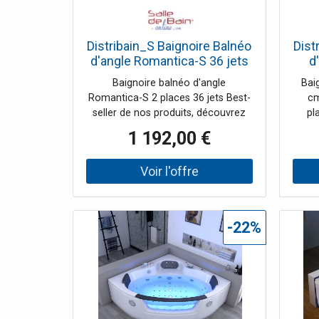
Distribain_S Baignoire Balnéo
Dist
d'angle Romantica-S 36 jets
d
Whirlpool
Baignoire balnéo d'angle
Bai
Romantica-S 2 places 36 jets Best-
cm
seller de nos produits, découvrez
pl
cette baignoire balnéo d'angle sans
ba
1 192,00 €
option, en toute modestie, juste
convi
l'essentiel pour profiter d'un bain
de ba
relaxant à domicile, seul ou à deux.
votre
Une fois installé dans la baignoire
et s
balnéo d'angle, vous vous laissez
de l
relaxer par les 36 jets
mo
-22%
d'hydromassage tout le long de
votre corps. Un régulateur permet
baln
de gérer l'intensité des jets. Le
prix
hublot laisse entrevoir la lumière
b
des spots de chromothérapie et
savam
confère à votre salle de bain une
dors