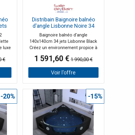
lnéo
Distribain Baignoire balnéo
ets
d'angle Lisbonne Noire 34
jets Whirlpool
2
Baignoire balnéo d'angle
Cette
140x140cm 34 jets Lisbonne Black
e luxe
Créez un environnement propice à
ns des
la relaxation en vous procurant
1 591,60 €
0 €
1 990,00 €
aces
cette baignoire d'angle pour 2
arre
personnes. Très pratique, cette
 en
baignoire balnéo LISBONNE
le
s'intégrera facilement dans votre
e
salle de bain avec sa forme et sa
ire
taille. Installez-vous
-20%
-15%
garder
confortablement dans l'une des
ou
deux places de cette baignoire
e de
balnéo d'angle de 140x140 cm et
profitez d'une séance balnéo à
domicile avec les 34 jets massants.
Ceux-ci sont répartis en fond de