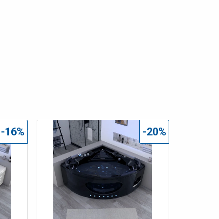
-16%
-20%