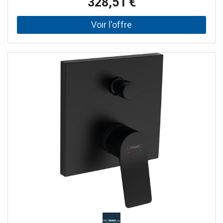
328,51 €
automatique avec silencieux avec combinaison de
sécurité intégrée selon EN 1717