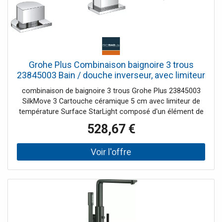
Grohe Plus Combinaison baignoire 3 trous
23845003 Bain / douche inverseur, avec limiteur
de température, chrome
combinaison de baignoire 3 trous Grohe Plus 23845003
SilkMove 3 Cartouche céramique 5 cm avec limiteur de
température Surface StarLight composé d'un élément de
commande de mélangeur à une main sans bec Euphoria
528,67 €
Cube douchette à Euphoria Cube 7 6 l / min Flexible de
douche en métal 2000 mm tuyaux de raccordement
flexibles Raccord pour flexible de douche intrinsèquement
sûr contre le reflux peut être utilisé avec 29037001 à
combiner avec Talentofill 991