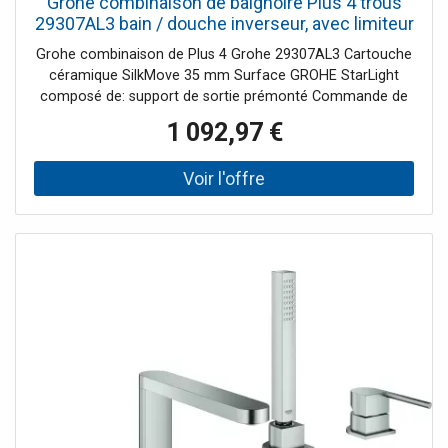
Grohe combinaison de baignoire Plus 4 trous
29307AL3 bain / douche inverseur, avec limiteur
de température, graphite dur brossé
Grohe combinaison de Plus 4 Grohe 29307AL3 Cartouche
céramique SilkMove 35 mm Surface GROHE StarLight
composé de: support de sortie prémonté Commande de
mélangeur à levier unique Levier de commande en métal
1 092,97 €
Euphoria Cube main Euphoria Cube 6 6 l / min Flexible de
douche en métal 2000 mm tuyaux de raccordement
flexibles Raccord pour flexible de douche intrinsèquement
sûr contre le reflux peut être utilisé avec 29037001