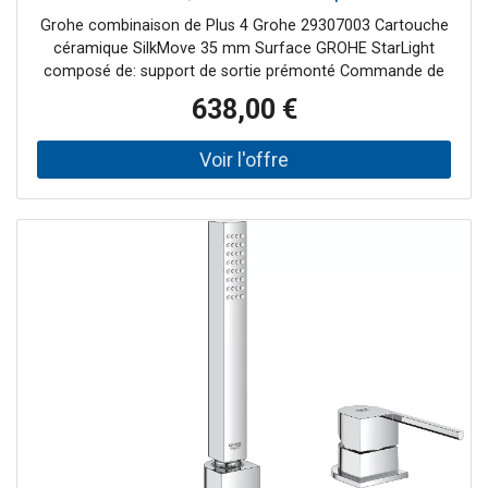
4 chrome
Grohe combinaison de Plus 4 Grohe 29307003 Cartouche
céramique SilkMove 35 mm Surface GROHE StarLight
composé de: support de sortie prémonté Commande de
mélangeur à levier unique Levier de commande en métal
638,00 €
Euphoria Cube main Euphoria Cube 6 6 l / min Flexible de
douche en métal 2000 mm tuyaux de raccordement
flexibles Raccord pour flexible de douche intrinsèquement
sûr contre le reflux peut être utilisé avec 29037001