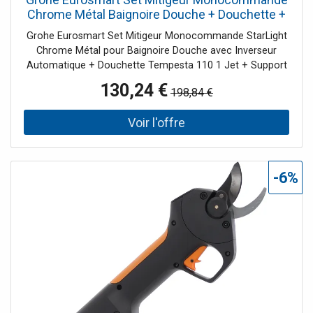
Chrome Métal Baignoire Douche + Douchette +
Support Mural + Flexible - 25276003
Grohe Eurosmart Set Mitigeur Monocommande StarLight
Chrome Métal pour Baignoire Douche avec Inverseur
Automatique + Douchette Tempesta 110 1 Jet + Support
Mural + Flexible Relexaflex 1500 mm - 25276003 Le Grohe
130,24 €
198,84 €
Eurosmart Set Mitigeur Monocommande Chrome
25276003 allie design moderne et simplicité d’utilisation.
Grâce à son corps en finition chrome brillant, ce mitigeur
mural apparent s’intègre avec élégance dans toute salle
de bain. La poignée en métal permet de régler facilement
le débit et la température de l’eau, avec un mouvement
-6%
fluide et précis, idéal pour un usage quotidien sans
complications. Caractéristiques essentielles : Installation
murale, pratique et rapide Levier en métal avec cartouche
céramique 35 mm GROHE SilkMove Finition durable
GROHE Long-Life pour préserver éclat et résistance au fil
du temps Eurosmart Set Mitigeur – praticité avec
inverseur et douche inclus Ce set comprend tout le
nécessaire pour passer facilement de la baignoire à la
douche grâce au système GROHE SmartSwitch. La