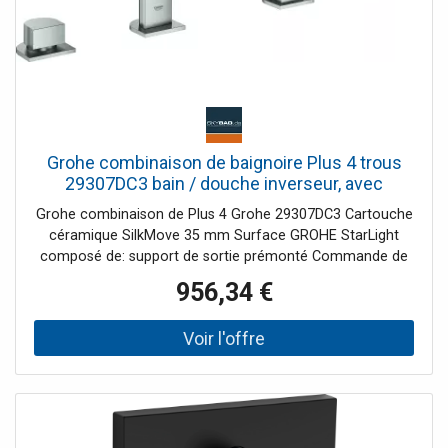
Grohe combinaison de baignoire Plus 4 trous
29307DC3 bain / douche inverseur, avec
limiteur de température, supersteel
Grohe combinaison de Plus 4 Grohe 29307DC3 Cartouche
céramique SilkMove 35 mm Surface GROHE StarLight
composé de: support de sortie prémonté Commande de
mélangeur à levier unique Levier de commande en métal
956,34 €
Euphoria Cube main Euphoria Cube 6 6 l / min Flexible de
douche en métal 2000 mm tuyaux de raccordement
flexibles Raccord pour flexible de douche intrinsèquement
sûr contre le reflux peut être utilisé avec 29037001