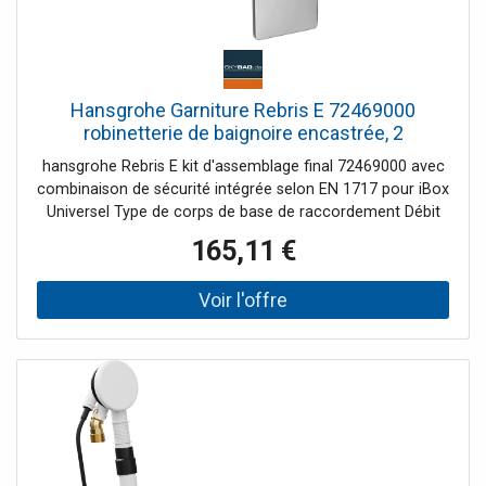
Hansgrohe Garniture Rebris E 72469000
robinetterie de baignoire encastrée, 2
Verbraucher , avec combinaison de sécurité
hansgrohe Rebris E kit d'assemblage final 72469000 avec
intégrée, chromé
combinaison de sécurité intégrée selon EN 1717 pour iBox
Universel Type de corps de base de raccordement Débit
en sortie haute 21 l/min Débit sortie inférieure 29 l/min
165,11 €
système de mélange en céramique Limite de température
réglable Inverseur à réarmement automatique Clapet anti-
retour avec silencieux Pression de service min 2000 bar
pression de service maximale 10 bars PA-IX 18097/IDC