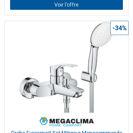
´interrupteurs poudre Habillages d´interrupteurs avec
Habillages d´interrupteurs de 9 mm pour la fixation dans
une construction à ossature en bois Polaire d'étanchéité
pré-assemblée Polaire d'étanchéité tout autour de 10 cm
-34%
pour connecter des systèmes d'étanchéité Épaisseur du
revêtement 10-30 mm convient aux structures de tuiles
de 4 à 30 mm composé d'un cadre d'espace libre Kit de
coque pour boîte de rangement de niche Geberit GIS avec
film d'étanchéité Matériau de protection et de fixation des
bâtiments
Grohe Eurosmart Set Mitigeur Monocommande