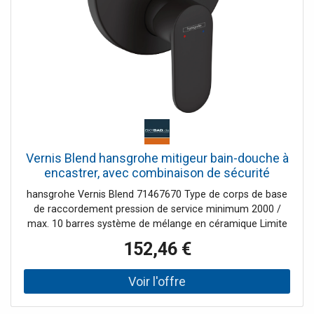
Vernis Blend hansgrohe mitigeur bain-douche à
encastrer, avec combinaison de sécurité
intégrée, noir mat
hansgrohe Vernis Blend 71467670 Type de corps de base
de raccordement pression de service minimum 2000 /
max. 10 barres système de mélange en céramique Limite
de température réglable Inverseur à réarmement
152,46 €
automatique adapté pour Chauffe-eau avec combinaison
de sécurité intégrée selon EN 1717 disponible à partir
d'avril 2022