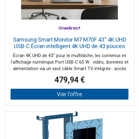
Samsung Smart Monitor M7 M70F 43'' 4K UHD
USB-C Écran intelligent 4K UHD de 43 pouces
avec Smart TV intégrée, port USB-C de 65 W et
Écran 4K UHD de 43'' pour le multitâche, les contenus et
accès à des
l'affichage numérique Port USB-C 65 W : vidéo, données et
alimentation via un seul câble Smart TV intégrée : accès
direct aux applications professionnelles et multimédia
479,94 €
Microsoft 365 et accès à distance : travail sans avoir à
connecter un ordinateur Hub USB intégré pour connecter
des périphériques HDMI avec ARC : intégration facile avec
les systèmes audiovisuels Compatibilité VESA
200x200mm pour montage mural