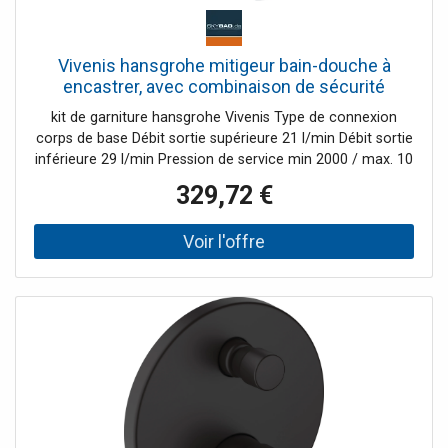
Vivenis hansgrohe mitigeur bain-douche à
encastrer, avec combinaison de sécurité
intégrée, blanc mat
kit de garniture hansgrohe Vivenis Type de connexion
corps de base Débit sortie supérieure 21 l/min Débit sortie
inférieure 29 l/min Pression de service min 2000 / max. 10
bars Système de mélange en céramique Limite de
329,72 €
température réglable Inverseur à réarmement
automatique avec silencieux avec combinaison de
sécurité intégrée selon EN 1717