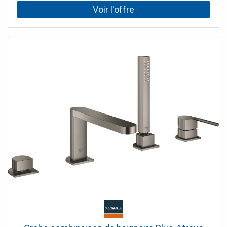
sortie de douche 1/2" Douchette à main Sena Stick
Flexible de douche Silverflex 125 cm (28 362)
intrinsèquement sûr contre le reflux