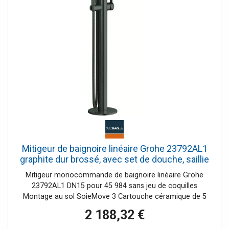
Mitigeur de baignoire linéaire Grohe 23792AL1
graphite dur brossé, avec set de douche, saillie
27,1 cm
Mitigeur monocommande de baignoire linéaire Grohe
23792AL1 DN15 pour 45 984 sans jeu de coquilles
Montage au sol SoieMove 3 Cartouche céramique de 5
cm avec limiteur de température Surface StarLight
2 188,32 €
Changement automatique de baignoire/douche Bec
verseur avec mousseur clapet anti-retour intégré dans la