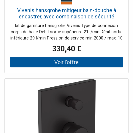
Vivenis hansgrohe mitigeur bain-douche à
encastrer, avec combinaison de sécurité
intégrée, noir mat
kit de garniture hansgrohe Vivenis Type de connexion
corps de base Débit sortie supérieure 21 l/min Débit sortie
inférieure 29 l/min Pression de service min 2000 / max. 10
bars Système de mélange en céramique Limite de
330,40 €
température réglable Inverseur à réarmement
automatique avec silencieux avec combinaison de
sécurité intégrée selon EN 1717