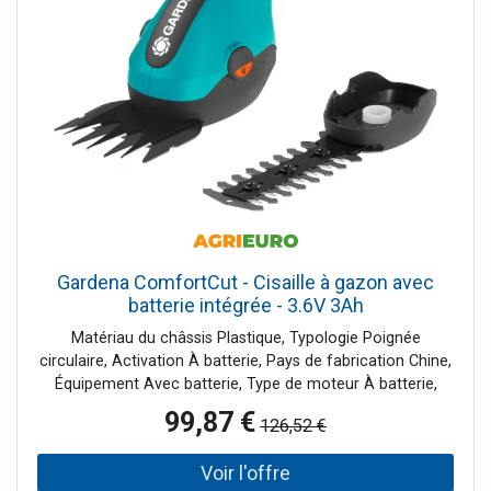
de chauffer et rend la douche encore plus sûre Tête de
Winkel réglable dans le Winkel Débit à 1930 , 3MPa:
Douche de tête 17 l / min Douchette à main 15 l / min
Remplisseur de bain 20 l / min ne convient pas pour
Chauffe-eau ne peut pas être raccourci Filetage de
raccordement G ½ Pas 150 ± 12 mm Sécurité intrinsèque
contre le reflux Le tuyau montant peut être coupé à la
longueur l'adaptateur # 02026000 est nécessaire lors du
montage sur une connexion G ¾ existante
Gardena ComfortCut - Cisaille à gazon avec
batterie intégrée - 3.6V 3Ah
Matériau du châssis Plastique, Typologie Poignée
circulaire, Activation À batterie, Pays de fabrication Chine,
Équipement Avec batterie, Type de moteur À batterie,
Type de batterie Lithium (Li-Ion), Voltage 3.6V, Ampères
99,87 €
126,52 €
batterie 3Ah, Longueur de coupe utile 6cm, Mouvement
des lames Simple, Type de lame Acier , Accessoire taille-
haies, Poids 0.6kg