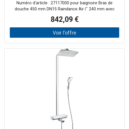
Numéro d'article : 27117000 pour baignoire Bras de
douche 450 mm DN15 Raindance Air í˜ 240 mm avec
technologie AirPower et QuickClean Bras de douche
842,09 €
pivotante Raindance Select S 120 3jet DN15 26530000
Isiflex 2000 , 60 m Thermostat avec verrouillage de
sécurité à 40 °C limite eau chaude préréglable Vanne
d'arrêt/inverseur pour bec de douche de tête/baignoire
Inverseur à tirette pour douchette Pas 150 mm +/- 12 mm
Débit à 1930 : douche de tête 19L/min, douchette 12L/min
; bec de bain 21 l/min avec disque de nivellement pour
carrelage 8mm 98681000