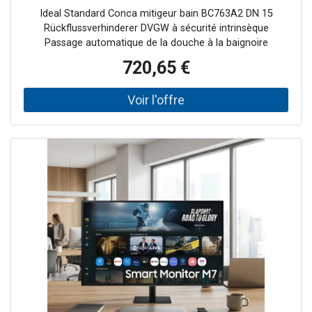
douche, or brossé
Ideal Standard Conca mitigeur bain BC763A2 DN 15
Rückflussverhinderer DVGW à sécurité intrinsèque
Passage automatique de la douche à la baignoire
Connexions en S dissimulées, insonorisées (réglables de
720,65 €
137 à 163 mm) Levier de commande en métal sans
marquage rouge / bleu sur le levier Cartouche Ø 38 mm
avec rondelles d'étanchéité en céramique Inox de
cartouche de Inox Plage de pivotement 100 degrés testé
à 500000 cycles (un cycle comprend un total de 11
mouvements de levier différents) Max. Résistance à la
température jusqu'à 95 ° C (ne convient pas pour un
fonctionnement continu) réservoir de graisse intégré
(sans danger pour les aliments) limiteur de température
d'eau chaude intégré Test d'endurance EN 817
Comportement au bruit DIN 4109 2000 tuyau 2000 pour
robinetterie de bain avec set de douche avec douchette
bâton Flexible de douche et support de douche mural