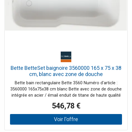
Bette BetteSet baignoire 3560000 165 x 75 x 38
cm, blanc avec zone de douche
Bette bain rectangulaire Bette 3560 Numéro d'article :
3560000 165x75x38 cm blanc Bette avec zone de douche
intégrée en acier / émail enduit de titane de haute qualité
avec la finition de surface BetteGlaze pour une stabilité
546,78 €
maximale résistant aux chocs, aux rayures et à l'abrasion,
résistant aux couleurs, résistant à la lumière, résistant aux
acides selon DIN ISO 2722 classe AA Sangle de mise à la
terre pour liaison équipotentielle selon VDE 0100 100%