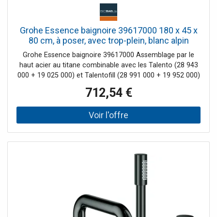
Grohe Essence baignoire 39617000 180 x 45 x
80 cm, à poser, avec trop-plein, blanc alpin
Grohe Essence baignoire 39617000 Assemblage par le
haut acier au titane combinable avec les Talento (28 943
000 + 19 025 000) et Talentofill (28 991 000 + 19 952 000)
à commander séparément peut être combiné avec le
712,54 €
support de bain Poresta (17156511) peut être combiné
avec le support de baignoire Schedel (SW80026) avec
tapis anti-drones insonorisants