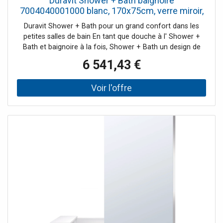
Duravit Shower + Bath baignoire
7004040001000 blanc, 170x75cm, verre miroir,
coin droit, avec porte
Duravit Shower + Bath pour un grand confort dans les
petites salles de bain En tant que douche à l' Shower +
Bath et baignoire à la fois, Shower + Bath un design de
salle de bains moderne et une utilisation optimale de
6 541,43 €
l'espace. De plus, le design du groupe de design EOOS
offre des sièges confortables et un espace de rangement
supplémentaire. Les options d'installation peu
encombrantes ouvrent également plus de liberté créative
lors de la planification des rénovations de salle de bain.
Caractéristiques du produit Version encastrable avec
habillage pour installation en coin à droite Baignoire,
revêtement de baignoire et base en DuraSolid®
antidérapant et teint (fonte minérale) avec une surface
chaude et satinée Intérieur généreux avec parois inclinées
presque verticales pour plus d'espace et une plus grande
liberté de mouvement lors de la douche Porte en verre de
sécurité trempé de 10 mm et main courante en laiton
chromé La porte escamotable permet à la baignoire
d'être utilisée comme douche à l'italienne Le verrouillage