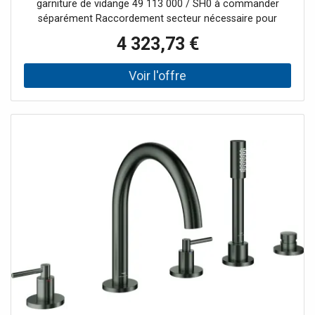
garniture de vidange 49 113 000 / SH0 à commander
séparément Raccordement secteur nécessaire pour
Plomberie du kit de vidage et de trop-plein 49 113
4 323,73 €
000/SH0 avec tapis anti-drones insonorisants