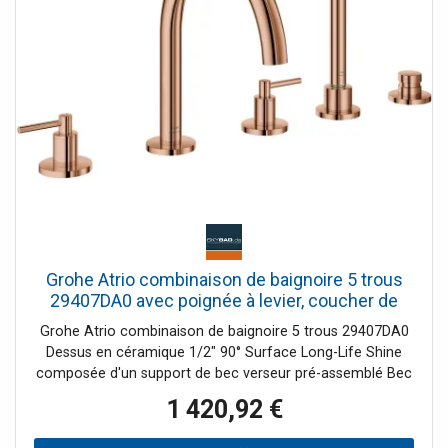
Grohe Atrio combinaison de baignoire 5 trous
29407DA0 avec poignée à levier, coucher de
soleil chaud
Grohe Atrio combinaison de baignoire 5 trous 29407DA0
Dessus en céramique 1/2" 90° Surface Long-Life Shine
composée d'un support de bec verseur pré-assemblé Bec
de bain avec mousseur Conversion baignoire/douche
1 420,92 €
Douchette à main Rainshower Aqua Stick 6 6 l/min
Flexible de douche 2000 mm tuyaux de raccordement