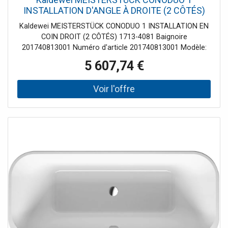
INSTALLATION D'ANGLE À DROITE (2 CÔTÉS)
1713-4081 Baignoire 201740813001 180 x 80
Kaldewei MEISTERSTÜCK CONODUO 1 INSTALLATION EN
cm, brillant, blanc alpin
COIN DROIT (2 CÔTÉS) 1713-4081 Baignoire
201740813001 Numéro d'article 201740813001 Modèle:
1713 variante carrée classique blanc avec effet perlant
5 607,74 €
avec bonde spéciale et trop-plein KA 4081 montée en
usine - avec fonction de remplissage avec bonde émaillée
et trop-plein conception autonome Acier design rectiligne
et puriste spécialement développé pour une installation en
coin