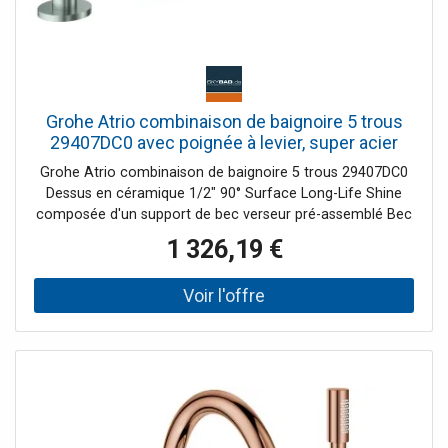
Grohe Atrio combinaison de baignoire 5 trous
29407DC0 avec poignée à levier, super acier
Grohe Atrio combinaison de baignoire 5 trous 29407DC0
Dessus en céramique 1/2" 90° Surface Long-Life Shine
composée d'un support de bec verseur pré-assemblé Bec
de bain avec mousseur Conversion baignoire/douche
1 326,19 €
Douchette à main Rainshower Aqua Stick 6 6 l/min
Flexible de douche 2000 mm tuyaux de raccordement
flexibles Raccordement pour flexible de douche
intrinsèquement sûr contre le reflux peut être utilisé avec
29 037 002 un ensemble avec marquage "H" et "C" un set
sans marquage chaud/froid inclus dans la livraison