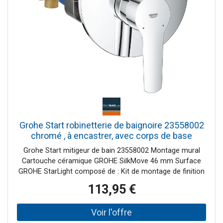
Grohe Start robinetterie de baignoire 23558002
chromé , à encastrer, avec corps de base
Grohe Start mitigeur de bain 23558002 Montage mural
Cartouche céramique GROHE SilkMove 46 mm Surface
GROHE StarLight composé de : Kit de montage de finition
avec corps d'encastrement encastré Limitation de
113,95 €
quantité variable changement automatique :
baignoire/douche Levier de commande en métal Rosaces
en métal Rosace et étanchéité d'arbre