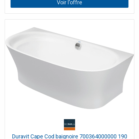
flexibles Raccordement pour flexible de douche
intrinsèquement sûr contre le reflux peut être utilisé avec
29 037 002 un ensemble avec marquage "H" et "C" un set
sans marquage chaud/froid inclus dans la livraison
Duravit Cape Cod baignoire 700364000000 190