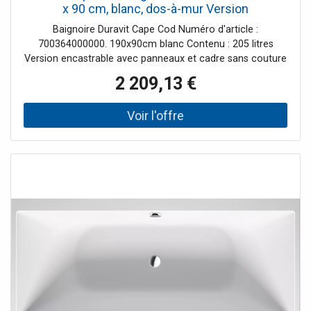
x 90 cm, blanc, dos-à-mur Version
Baignoire Duravit Cape Cod Numéro d'article :
700364000000. 190x90cm blanc Contenu : 205 litres
Version encastrable avec panneaux et cadre sans couture
avec un dos en pente à gauche Bonde spéciale et trop-
2 209,13 €
plein nécessaires 791248000001 DuraSolid A