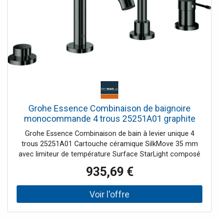
Grohe Essence Combinaison de baignoire
monocommande 4 trous 25251A01 graphite
dur
Grohe Essence Combinaison de bain à levier unique 4
trous 25251A01 Cartouche céramique SilkMove 35 mm
avec limiteur de température Surface StarLight composé
de : support de prise pré-assemblé Commande du
935,69 €
mitigeur monocommande Bec de bain avec mousseur
Conversion baignoire/douche pour chromé : Douchette à
main Horia Cosmopolitan Stick encastrée 27 806 pour
autres surfaces : douchette à main Sena Stick 26 465
Flexible de douche en métal 2000 mm (disponible