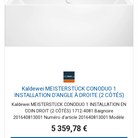
Kaldewei MEISTERSTÜCK CONODUO 1
INSTALLATION D'ANGLE À DROITE (2 CÔTÉS)
1712-4081 Baignoire 201640813001 170 x 75
Kaldewei MEISTERSTÜCK CONODUO 1 INSTALLATION EN
cm, brillant, blanc alpin
COIN DROIT (2 CÔTÉS) 1712-4081 Baignoire
201640813001 Numéro d'article 201640813001 Modèle:
1712 variante carrée classique blanc avec effet perlant
5 359,78 €
avec bonde spéciale et trop-plein KA 4081 montée en
usine - avec fonction de remplissage avec bonde émaillée