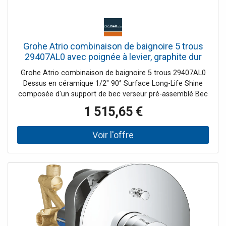
Grohe Atrio combinaison de baignoire 5 trous
29407AL0 avec poignée à levier, graphite dur
brossé
Grohe Atrio combinaison de baignoire 5 trous 29407AL0
Dessus en céramique 1/2" 90° Surface Long-Life Shine
composée d'un support de bec verseur pré-assemblé Bec
de bain avec mousseur Conversion baignoire/douche
1 515,65 €
Douchette à main Rainshower Aqua Stick 6 6 l/min
Flexible de douche 2000 mm tuyaux de raccordement
flexibles Raccordement pour flexible de douche
intrinsèquement sûr contre le reflux peut être utilisé avec
29 037 002 un ensemble avec marquage "H" et "C" un set
sans marquage chaud/froid inclus dans la livraison