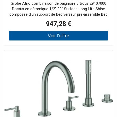
Grohe Atrio combinaison de baignoire 5 trous 29407000
Dessus en céramique 1/2" 90° Surface Long-Life Shine
composée d'un support de bec verseur pré-assemblé Bec
de bain avec mousseur Conversion baignoire/douche
947,28 €
Douchette à main Rainshower Aqua Stick 6 6 l/min
Flexible de douche 2000 mm tuyaux de raccordement
flexibles Raccordement pour flexible de douche
intrinsèquement sûr contre le reflux peut être utilisé avec
29 037 002 un ensemble avec marquage "H" et "C" un set
sans marquage chaud/froid inclus dans la livraison