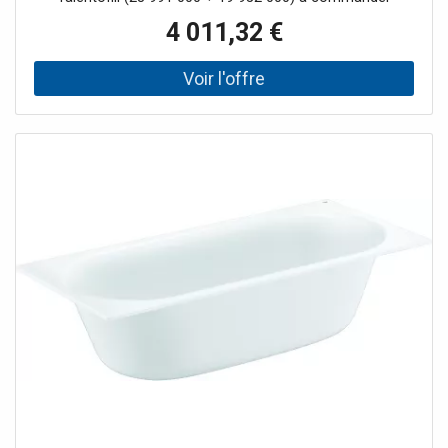
séparément Compatible avec vidange/trop-plein Viega
4 011,32 €
Multiplex Trio (unité fonctionnelle 6161.62/727970 plus kit
d'équipement Visign MT3 chromé 6161.13/725792) avec
tapis anti-drones insonorisants